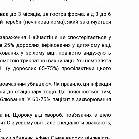
ває до 3 місяців, це гостра форма; від 3 до 6
 перебіг (печінкова кома), який закінчується
зараження. Найчастіше це спостерігається у
е 25% дорослих, інфікованих у дитячому віці,
кованих у зрілому віці, повністю видужують
опомогою
трикратної вакцинації
. Усі немовлята
ї (у дорослих 65-75%) профілактики цього
мовчазним убивцею». Як правило, ця інфекція
ння до стаціонару тощо. Це пояснюється тим,
 блювання. У 60-75% пацієнтів захворювання
а ін. Щороку від хвороб, пов’язаних з цією
т С в усьому світі, але спеціалісти вважають,
.
ільки збудник інфекції має високу мінливість.