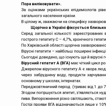
Пора виліковувати
».
За оцінками українських епідеміологів рів
загального населення країни.
В цілому ж, зважаючи на специфіку захворюван
Щ
орічно в Україні фіксується близьк
Серед загальної кількості зареєстрованих в
гострого гепатиту С – 4,7%, хронічного гепати
По Харківській області щорічна захворюваніст
Вірусні гепатити – найбільш поширені інфекц
Сьогодні доведено, що існують ще й вірусні ге
Вірусний гепатит А
(ВГА)
має чіткий цикл ро
Джерелом вірусного гепатиту А є хвора люди
через забруднену воду, продукти харчуванн
основному у школах, інтернатах.
Переджовтяничний період
(триває від 1 до 7
Згодом погіршується апетит, з’являється ну
пива
. Випорожнення різко світлішають, стаю
Гострі прояви ВГА відзначаються лише у 10%