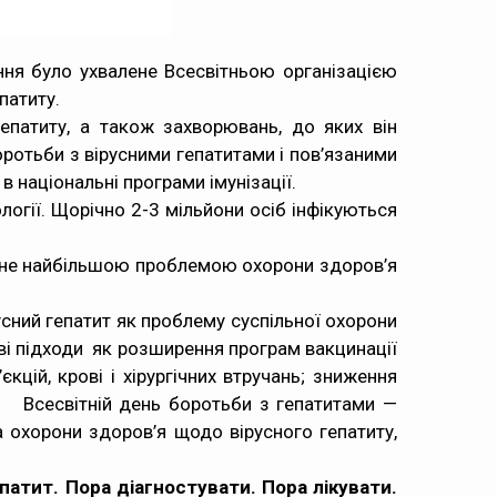
ння було ухвалене Всесвітньою організацією
патиту.
епатиту, а також захворювань, до яких він
оротьби з вірусними гепатитами і пов’язаними
в національні програми імунізації.
ології. Щорічно 2-3 мільйони осіб інфікуються
тане найбільшою проблемою охорони здоров’я
усний гепатит як проблему суспільної охорони
ові підходи як розширення програм вакцинації
кцій, крові і хірургічних втручань; зниження
 Всесвітній день боротьби з гепатитами —
ра охорони здоров’я щодо вірусного гепатиту,
патит. Пора діагностувати. Пора лікувати.