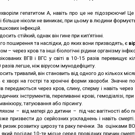
ехворіли гепатитом А, навіть про це не підозрюючи! Ц
 і більше ніколи не виникає, при цьому в людини формує
ишкових інфекцій.
сить стійкий, однак він гине при кип’ятінні.
о поширення та наслідки, до яких вони призводять, є
ві
 – через кров та інші біологічні рідини організму інфі
ікованих ВГВ і ВГС у світі в 10-15 разів перевищує кі
0 разів легше, ніж вірусом імунодефіциту.
сить тривалий, він становить від одного до кількох місяц
 є хворі на гострі та хронічні форми хвороби. Значне
тів передаються через кров, слину, сперму і навіть чере
дичних інструментів, переливанні крові, гемодіалізі, при
манікюру, татуювання або пірсингу.
ляхом
– від матері до дитини – під час вагітності або п
оже призвести до серйозних ускладнень і навіть смерті
й ризик розвитку цирозу та раку печінки. За оцінками 
, який посідає 10-те місце серед провідних причин смер