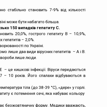
чно стабільно становить 7-9% від кількості
аїні може бути набагато більша.
изько 150 випадків гепатиту С.
ановить 20,0%, гострого гепатиту В – 10,9%,
х гепатитів – 2,0%.
ворюваності по Україні.
мо лише два види вірусних гепатитів – А і В.
і хвороби лише люди.
Е – це кишкові інфекції. Віруси передаються
 7 – 10 років. Його спалахи відбуваються в
емпература тіла (до 38-39 °С), «дере» у горлі.
титу є потемніння сечі, яка набуває
кольору
має
безжовтяничну форму
. Медики вважають,