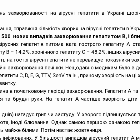
ень захворюваності на вірусні гепатити в Україні щорі
ня, справжня кількість хворих на вірусні гепатити в Укр
о 500 нових випадків захворювання гепатитом В, і бл
ірусних гепатитів питома вага гострого гепатиту А ст
ту В – 14,2%, хронічного гепатиту С – 48,2%, інших вірусни
ь на гострі вірусні гепатити не перевищує показники зах
ійні захворювання печінки. Нещодавно медикам було відо
патити C, D, E, G, TTV, SenV та ін., причому хворіють на ц
звитку.
на в початковому періоді захворювання. Гепатити А та 
я та брудні руки. На гепатит А частіше хворіють діти
 днів) нагадує грип чи застуду. У хворого підвищується т
дота, іноді блювання. Однак самою першою ознакою гепа
ть майже білими. Потім настає жовтяниця.
 інфікованих. У більшості випадків вірусний гепатит А 