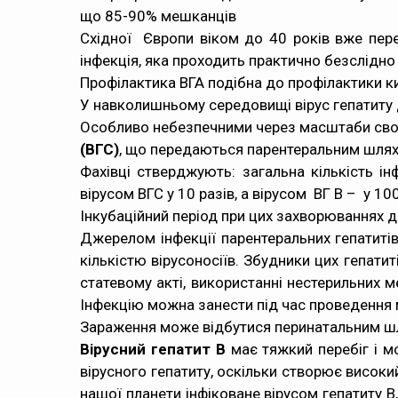
що 85-90% мешканців
Східної Європи віком до 40 років вже пер
інфекція
, яка проходить практично безслідно
Профілактика ВГА подібна до профілактики к
У навколишньому середовищі вірус гепатиту до
Особливо небезпечними через масштаби свог
(ВГС)
, що передаються парентеральним шляхом
Фахівці стверджують: загальна кількість інф
вірусом ВГС у 10 разів, а вірусом ВГ В – у 10
Інкубаційний період при цих захворюваннях до
Джерелом інфекції парентеральних гепатитів
кількістю вірусоносіїв. Збудники цих гепати
статевому акті, використанні нестерильних ме
Інфекцію можна занести під час проведення 
Зараження може відбутися
перинатальним ш
Вірусний гепатит В
має тяжкий перебіг і м
вірусного гепатиту, оскільки створює високи
нашої планети інфіковане вірусом гепатиту В