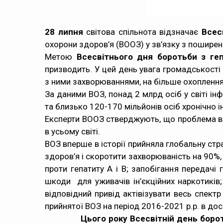
28 липня
світова спільнота відзначає
Всес
охорони здоров’я (ВООЗ) у зв’язку з поширен
Метою
Всесвітнього дня боротьби з г
призводить. У цей день увага громадськості 
з ними захворюваннями, на більше охоплення н
За даними ВОЗ, понад 2 млрд осіб у світі інф
та близько 120-170 мільйонів осіб хронічно і
Експерти ВООЗ стверджують, що проблема ві
в усьому світі.
ВОЗ вперше в історії прийняла глобальну стр
здоров’я і скоротити захворюваність на 90%,
проти гепатиту А і В; запобігання передачі 
шкоди для уживачів ін’єкційних наркотик
відповідний привід актівізувати весь спектр
прийнятої ВОЗ на період 2016-2021 р.р. в дося
Цього року Всесвітній день боротьби