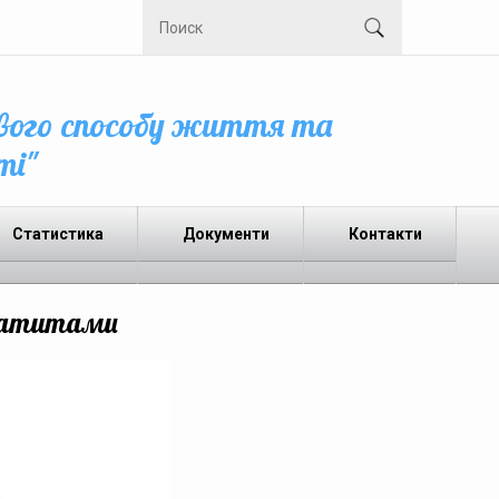
вого способу життя та
ті"
Статистика
Документи
Контакти
гепатитами