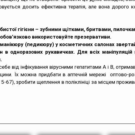
вується досить ефективна терапія, але вона дорого к
стої гігієни – зубними щітками, бритвами, пилочкам
 обов’язково використовуйте презервативи.
 манікюру (педикюру) у косметичних салонах звертай
н в одноразових рукавичках. Для всіх маніпуляці
.
бе від інфікування вірусними гепатитами А і В, отрим
кцини. Їх можна придбати в аптечній мережі оптово-ро
5-67), зробити щеплення в поліклініці за місцем прожива