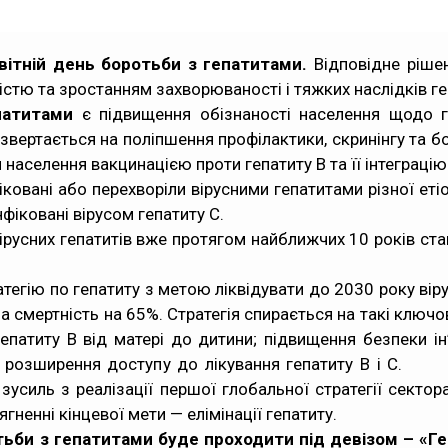
вітній день боротьби з гепатитами.
Відповідне ріше
істю та зростанням захворюваності і тяжких наслідків ге
епатитами
є підвищення обізнаності населення щодо г
звертається на поліпшення профілактики, скринінгу та б
аселення вакцинацією проти гепатиту В та її інтеграцію 
іковані або перехворіли вірусними гепатитами різної еті
нфіковані вірусом гепатиту С.
русних гепатитів вже протягом найближчих 10 років с
атегію по гепатиту з метою ліквідувати до 2030 року вір
 а смертність на 65%. Стратегія спирається на такі ключ
гепатиту В від матері до дитини; підвищення безпеки ін’є
ів; розширення доступу до лікування гепатиту В і С.
 зусиль з реалізації першої глобальної стратегії секто
гненні кінцевої мети — елімінації гепатиту.
 з гепатитами буде проходити під девізом – «
Ге