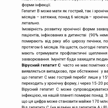
форми інфекції.
Гепатит В може мати як гострий, так і хроніч
місяців – затяжна; понад 6 місяців – хроніч
летально.
Імовірність розвитку хронічної форми захв
пацієнтів, інфікованих в дитинстві (90% нем
помирають від раку або цирозу печінки, по
протягом 6 місяців. На щастя, сьогодні гепа
мають отримувати профілактичні щеплення
захворювання. Імунітет буде захищати людину
Вірусний гепатит С
часто не має помітних с
виявляється випадково, при обстеженні у ва
що гепатит С має гострий перебіг лише у 1
переходить у хронічну форму, і через 15-20 ро
Вірусний гепатит С може супроводжуватися 
інфекцією, на нашій планеті помирає понад 35
що ця цифра може становити майже 170 млн. 
Від гепатиту С (на відміну від гепатитів А і