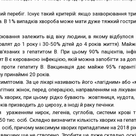
ний перебіг. Існує такий критерій: якщо захворювання три
на. В 1% випадків хвороба може мати дуже тяжкий гострий
орювання залежить від віку людини, в якому відбулося 
овлят до 1 року і 30-50% дітей до 4 років життя). Майж
в’язаних з гепатитом В. При цьому 90% пацієнтів, інфі
тит В є керованою інфекцією, якій можна запобігти за д
 проти гепатиту В. Вакцинація дає майже 95% гаранті
 принаймні 20 років.
имптомів. За це лікарі називають його «лагідним» або «
гітних жінок, перед операцією, направленням на лікува
5% хворих, при цьому рідко бувають жовтяниця, нудота,
ків призводить до цирозу, а іноді й раку печінки.
ураженням нирок, легенів, суглобів, системи крові т
0 тис. осіб. Складно визначити кількість хворих на гепати
осіб, причому максимум хворих припадатиме на 2018 рік
 В) вакцину ще не створено. Зробити це дуже складно, оск