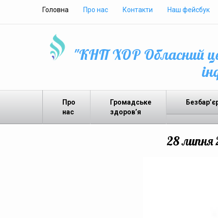
Головна
Про нас
Контакти
Наш фейсбук
"КНП ХОР Обласний це
ін
Про
Громадське
Безбар’є
нас
здоров’я
28 липня 