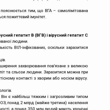
е пояснюється тим, що ВГА –
самолімітована
ться
пожиттєвий імунітет
.
русний
гепатит В
(ВГВ)
і вірусний
гепатит С
кованої людини.
лькість ВІЛ-інфікованих, оскільки заразитися
ів.
 поширення захворювання пов’язане з великою
з піт та сльози людини. Заразитися можна при
 тісному контакті з хворим або носієм вірусу.
ологів.
. Він є найбільш тяжким і загрозливим типом
ВООЗ, понад 2 млрд (майже третина) населення
тності, а понад 350 млн людей мають хронічні