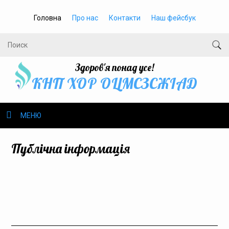
Головна
Про нас
Контакти
Наш фейсбук
Здоров'я понад усе!
КНП ХОР ОЦМСЗСЖIАД
МЕНЮ
Про нас
Публічна інформація
Громадське здоров’я
Безбар’єрність
Громадянам