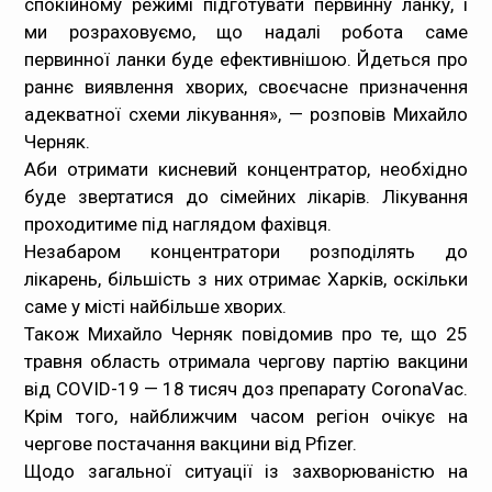
спокійному режимі підготувати первинну ланку, і
ми розраховуємо, що надалі робота саме
первинної ланки буде ефективнішою. Йдеться про
раннє виявлення хворих, своєчасне призначення
адекватної схеми лікування», — розповів Михайло
Черняк.
Аби отримати кисневий концентратор, необхідно
буде звертатися до сімейних лікарів. Лікування
проходитиме під наглядом фахівця.
Незабаром концентратори розподілять до
лікарень, більшість з них отримає Харків, оскільки
саме у місті найбільше хворих.
Також Михайло Черняк повідомив про те, що 25
травня область отримала чергову партію вакцини
від COVID-19 — 18 тисяч доз препарату CoronаVac.
Крім того, найближчим часом регіон очікує на
чергове постачання вакцини від Pfizer.
Щодо загальної ситуації із захворюваністю на