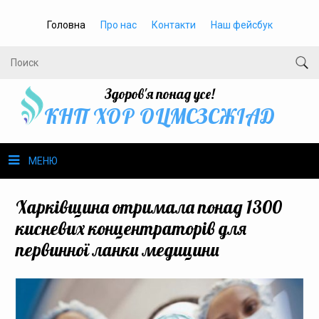
Головна
Про нас
Контакти
Наш фейсбук
Здоров'я понад усе!
КНП ХОР ОЦМСЗСЖIАД
МЕНЮ
Про нас
Харківщина отримала понад 1300
кисневих концентраторів для
Громадське здоров’я
первинної ланки медицини
Безбар’єрність
Громадянам