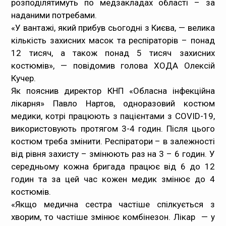
розподілятимуть по медзакладах області – за
наданими потребами.
Медпрацівникам
«У вантажі, який прибув сьогодні з Києва, — велика
кількість захисних масок та респіраторів – понад
Статистика
12 тисяч, а також понад 5 тисяч захисних
костюмів», — повідомив голова ХОДА Олексій
Документи
Кучер.
Як пояснив директор КНП «Обласна інфекційна
Контакти
лікарня» Павло Нартов, одноразовий костюм
медики, котрі працюють з пацієнтами з СOVID-19,
Карта сайта
використовують протягом 3-4 годин. Після цього
костюм треба змінити. Респіратори – в залежності
від рівня захисту – змінюють раз на 3 – 6 годин. У
середньому кожна бригада працює від 6 до 12
годин та за цей час кожен медик змінює до 4
костюмів.
«Якщо медична сестра частіше спілкується з
хворим, то частіше змінює комбінезон. Лікар — у