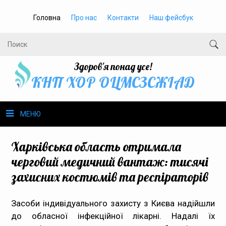
Головна
Про нас
Контакти
Наш фейсбук
Здоров'я понад усе!
КНП ХОР ОЦМСЗСЖIАД
МЕНЮ
Про нас
Харківська область отримала
черговий медичний вантаж: тисячі
Громадське здоров’я
захисних костюмів та респіраторів
Безбар’єрність
Засоби індивідуального захисту з Києва надійшли
до обласної інфекційної лікарні. Надалі їх
Громадянам