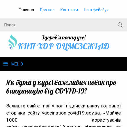
Головна
Про нас
Контакти
Наш фейсбук
Здоров'я понад усе!
КНП ХОР ОЦМСЗСЖIАД
МЕНЮ
Про нас
Як бути у курсі важливих новин про
вакцинацію від COVID-19?
Громадське здоров’я
Залиште свій e-mail у полі підписки внизу головної
Безбар’єрність
сторінки сайту vaccination.covid19.gov.uа. «Майже
1000 користувачів
Громадянам