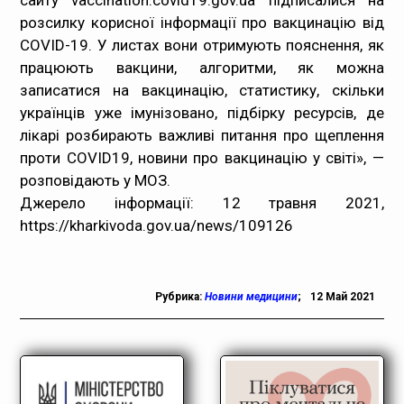
сайту
vaccination.covid19.gov.ua
підписалися на
розсилку корисної інформації про вакцинацію від
Медпрацівникам
COVID-19. У листах вони отримують пояснення, як
працюють вакцини, алгоритми, як можна
Статистика
записатися на вакцинацію, статистику, скільки
українців уже імунізовано, підбірку ресурсів, де
Документи
лікарі розбирають важливі питання про щеплення
проти COVID19, новини про вакцинацію у світі», —
Контакти
розповідають у МОЗ.
Джерело інформації: 12 травня 2021,
Карта сайта
https://kharkivoda.gov.ua/news/109126
Рубрика:
Новини медицини
;
12 Май 2021