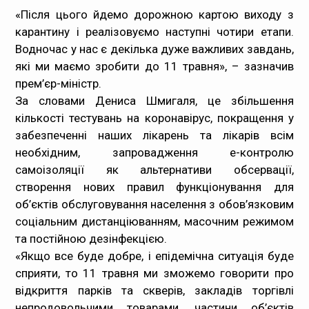
«Після цього йдемо дорожною картою виходу з
карантину і реалізовуємо наступні чотири етапи.
Водночас у нас є декілька дуже важливих завдань,
які ми маємо зробити до 11 травня», – зазначив
прем’єр-міністр.
За словами Дениса Шмигаля, це збільшення
кількості тестувань на коронавірус, покращення у
забезпеченні наших лікарень та лікарів всім
необхідним, запровадження е-контролю
самоізоляції як альтернативи обсервації,
створення нових правил функціонування для
об’єктів обслуговування населення з обов’язковим
соціальним дистанціюванням, масочним режимом
та постійною дезінфекцією.
«Якщо все буде добре, і епідемічна ситуація буде
сприяти, то 11 травня ми зможемо говорити про
відкриття парків та скверів, закладів торгівлі
непродовольчими товарами, частини об’єктів