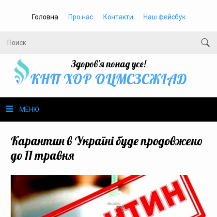
Головна
Про нас
Контакти
Наш фейсбук
Здоров'я понад усе!
КНП ХОР ОЦМСЗСЖIАД
МЕНЮ
Про нас
Карантин в Україні буде продовжено
до 11 травня
Громадське здоров’я
Безбар’єрність
Громадянам