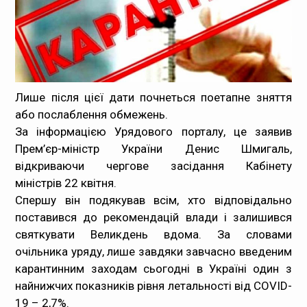
Медпрацівникам
Статистика
Документи
Лише після цієї дати почнеться поетапне зняття
або послаблення обмежень.
Контакти
За інформацією Урядового порталу, це заявив
Прем’єр-міністр України Денис Шмигаль,
Карта сайта
відкриваючи чергове засідання Кабінету
міністрів 22 квітня.
Спершу він подякував всім, хто відповідально
поставився до рекомендацій влади і залишився
святкувати Великдень вдома. За словами
очільника уряду, лише завдяки завчасно введеним
карантинним заходам сьогодні в Україні один з
найнижчих показників рівня летальності від COVID-
19 – 2,7%.