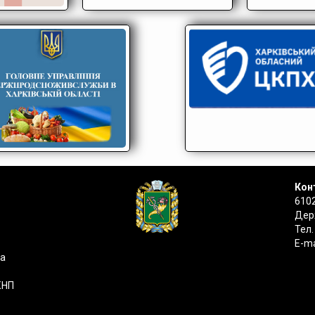
Конт
6102
Держ
Тел.
E-ma
на
КНП