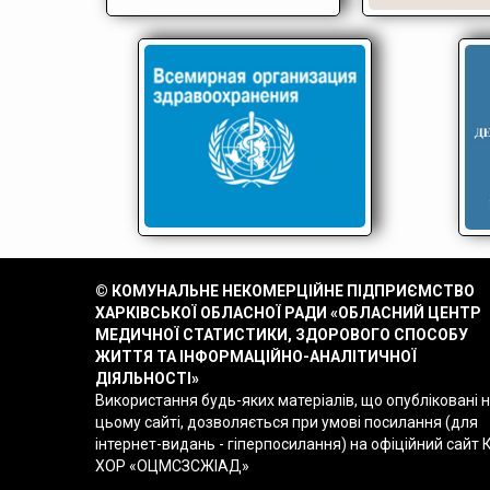
© КОМУНАЛЬНЕ НЕКОМЕРЦІЙНЕ ПІДПРИЄМСТВО
ХАРКІВСЬКОЇ ОБЛАСНОЇ РАДИ «ОБЛАСНИЙ ЦЕНТР
МЕДИЧНОЇ СТАТИСТИКИ, ЗДОРОВОГО СПОСОБУ
ЖИТТЯ ТА ІНФОРМАЦІЙНО-АНАЛІТИЧНОЇ
ДІЯЛЬНОСТІ»
Використання будь-яких матеріалів, що опубліковані 
цьому сайті, дозволяється при умові посилання (для
інтернет-видань - гіперпосилання) на офіційний сайт 
ХОР «ОЦМСЗСЖІАД»