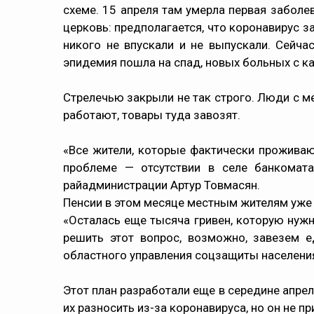
схеме. 15 апреля там умерла первая заболе
церковь: предполагается, что коронавирус з
никого не впускали и не выпускали. Сейча
эпидемия пошла на спад, новых больных с 
Стрелечью закрыли не так строго. Люди с м
работают, товары туда завозят.
«Все жители, которые фактически проживаю
проблеме — отсутствии в селе банкомата
райадминистрации Артур Товмасян.
Пенсии в этом месяце местным жителям уже в
«Осталась еще тысяча гривен, которую нужн
решить этот вопрос, возможно, завезем 
областного управления соцзащиты населени
Этот план разработали еще в середине апрел
их разносить из-за коронавируса, но он не п