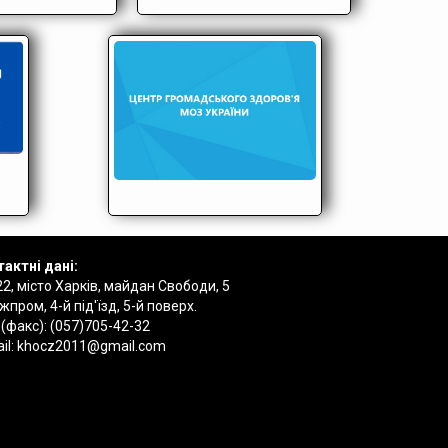
актні дані:
2, місто Харків, майдан Свободи, 5
пром, 4-й під'їзд, 5-й поверх.
 (факс):
(057)705-42-32
il:
khocz2011@gmail.com