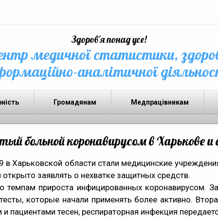
Здоров'я понад усе!
нтр медичної статистики, здоро
формаційно-аналітичної діяльнос
рність
Громадянам
Медпрацівникам
ый больной коронавирусом в Харькове и 
 в Харьковской области стали медицинские учреждения
 открыто заявлять о нехватке защитных средств.
по темпам прироста инфицированных коронавирусом. За
тесты, которые начали применять более активно. Втора
 и пациентами тесен, респираторная инфекция передаетс