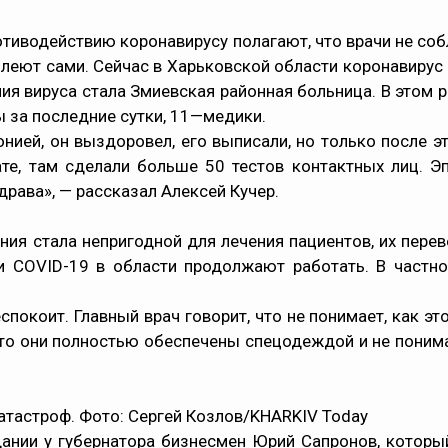
ротиводействию коронавирусу полагают, что врачи не с
еют сами. Сейчас в Харьковской области коронавирус п
ия вируса стала Змиевская районная больница. В этом 
ы за последние сутки, 11—медики.
ией, он выздоровел, его выписали, но только после эт
ате, там сделали больше 50 тестов контактных лиц. Э
ава», — рассказал Алексей Кучер.
ния стала непригодной для лечения пациентов, их перев
и COVID-19 в области продолжают работать. В частнос
беспокоит. Главный врач говорит, что не понимает, как 
что они полностью обеспечены спецодеждой и не понимаю
атастроф. Фото: Cергей Козлов/KHARKIV Today
едании у губернатора бизнесмен Юрий Сапронов, которы