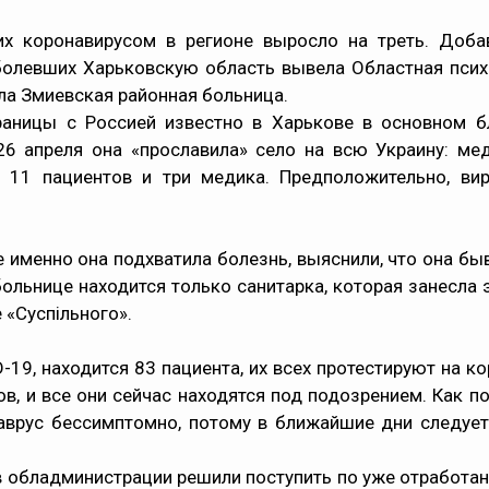
их коронавирусом в регионе выросло на треть. Доба
аболевших Харьковскую область вывела Областная пси
ла Змиевская районная больница.
аницы с Россией известно в Харькове в основном б
 26 апреля она «прославила» село на всю Украину: ме
: 11 пациентов и три медика. Предположительно, вир
 именно она подхватила болезнь, выяснили, что она бы
ольнице находится только санитарка, которая занесла 
 «Суспільного».
19, находится 83 пациента, их всех протестируют на к
в, и все они сейчас находятся под подозрением. Как по
аврус бессимптомно, потому в ближайшие дни следуе
о в обладминистрации решили поступить по уже отработа