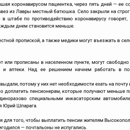
вшая коронавирусом пациентка, через пять дней — ее со
авез из Лавры местный батюшка. Село закрыли на строг
с в штабе по противодействию коронавирусу говорят,
каждым днем становится меньше.
естной пропиской, а также медики могут въезжать в се
т или прописаны в населенном пункте, могут свободно 
 и аптеки. Над ее решением начнем работать в по
ыдали, потому у них нет необходимости ехать на почту и
о доплатить пенсионерам, которые получают меньше пя
единоразово специальными инкасаторским автомобиле
я Юрий Шпарага.
я для того, чтобы выплатить пенсии жителям Высокопол
ригодился — почтальоны не испугались.