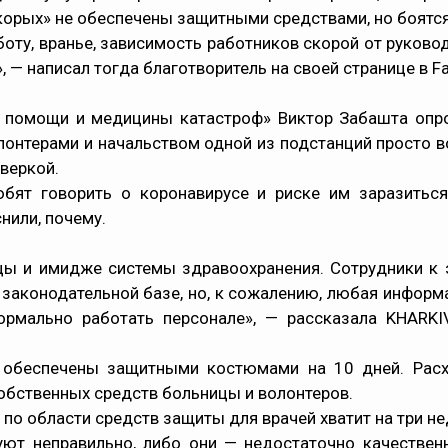
корых» не обеспечены защитными средствами, но боятся
аботу, вранье, зависимость работников скорой от руков
, — написал тогда благотворитель на своей странице в F
 помощи и медицины катастроф» Виктор Забашта опров
онтерами и начальством одной из подстанций просто во
веркой.
ят говорить о коронавирусе и риске им заразиться
нили, почему.
ы и имидже системы здравоохранения. Сотрудники к эт
в законодательной базе, но, к сожалению, любая инфор
ормально работать персонале», — рассказала KHARK
 обеспечены защитными костюмами на 10 дней. Расх
обственных средств больницы и волонтеров.
о области средств защиты для врачей хватит на три не
уют неправильно, либо они — недостаточно качествен