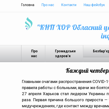
Головна
Про нас
Контакти
Наш фейсбук
"КНП ХОР Обласний це
ін
Про
Громадське
Безбар’є
нас
здоров’я
Каждый четверт
Главными очагами распространения COVID-19
правила работы с больными, врачи же боятся
27 апреля Харьков стал лидером Украины 
раза. Первая причина большого прироста — 
медучреждениях, где контакт между врачами