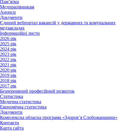
Пам’ятки
Медпрацівникам
Анонси
Документи
Єдиний вебпортал вакансій у державних та комунальних
медзакладах
Інформаційні листи
2026 рік
2025 рік
2024 рік
2023 рік
2022 рік
2021 рік
2020 рік
2019 рік
2018 рік
2017 рік
Безперервний професійний розвиток
Статистика
Медична статистика
Економічна статистика
Документи
Комплексна обласна програма «Здоров’я Слобожанщини»
Контакти
Карта сайта