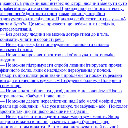
цікавості. Будь-який ваш інтерес до історії людини має бути суто
професійним, а не особистим. Приклад професійного інтересу:
лікарю необхідно знати про травми, юристу потрібно
задокументувати свідчення. Приклад особистого інтересу — «А
як там було?». Це може призвести до небажаних наслідків,
ретравматизації.
— Без дозволу людини не можна доторкатися до її тіла,
обіймати, чіпати її особисті речі.
— Не варто різко, без попередження змінювати спільно
визначені плани.
— Не можна проявляти контроль і обмежувати автономію
людини.
— Не можна підтримувати спроби людини ігнорувати прояви
фізичного болю, який є наслідком перебування у полоні.
Говоріть про шляхи розв’язання проблеми та покажіть реальні
вигоди в теперішньому часі: «Позбудешся болю», «Повернеш
сон» тощо.
— Не можна знецінювати досвід полону, не говоріть: «Нічого
страшного», «Забудь» і таке інше.
— Не можна давати нереалістичні надії або малоймовірні для
реалізації обіцянки: «Час усе вилікує, ти забудеш» або «Психолог
зробить так, що ти цього більше не згадаєш».
— Не варто бачити в людині тільки «жертву» і жаліти. Якщо
людина вижила в полоні, значить завжди було щось, що
допомогло там вижити. Варто використовувати цей ресурс і