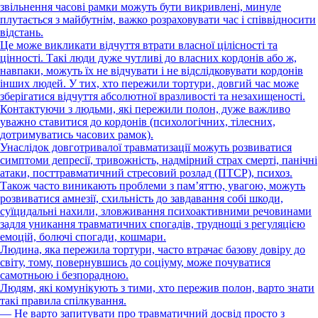
звільнення часові рамки можуть бути викривлені, минуле
плутається з майбутнім, важко розраховувати час і співвідносити
відстань.
Це може викликати відчуття втрати власної цілісності та
цінності. Такі люди дуже чутливі до власних кордонів або ж,
навпаки, можуть їх не відчувати і не відслідковувати кордонів
інших людей. У тих, хто пережили тортури, довгий час може
зберігатися відчуття абсолютної вразливості та незахищеності.
Контактуючи з людьми, які пережили полон, дуже важливо
уважно ставитися до кордонів (психологічних, тілесних,
дотримуватись часових рамок).
Унаслідок довготривалої травматизації можуть розвиватися
симптоми депресії, тривожність, надмірний страх смерті, панічні
атаки, посттравматичний стресовий розлад (ПТСР), психоз.
Також часто виникають проблеми з пам’яттю, увагою, можуть
розвиватися амнезії, схильність до завдавання собі шкоди,
суїцидальні нахили, зловживання психоактивними речовинами
задля уникання травматичних спогадів, труднощі з регуляцією
емоцій, болючі спогади, кошмари.
Людина, яка пережила тортури, часто втрачає базову довіру до
світу, тому, повернувшись до соціуму, може почуватися
самотньою і безпорадною.
Людям, які комунікують з тими, хто пережив полон, варто знати
такі правила спілкування.
— Не варто запитувати про травматичний досвід просто з