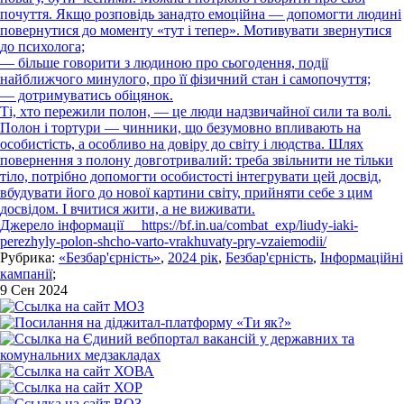
почуття. Якщо розповідь занадто емоційна — допомогти людині
повернутися до моменту «тут і тепер». Мотивувати звернутися
до психолога;
— більше говорити з людиною про сьогодення, події
найближчого минулого, про її фізичний стан і самопочуття;
— дотримуватись обіцянок.
Ті, хто пережили полон, — це люди надзвичайної сили та волі.
Полон і тортури — чинники, що безумовно впливають на
особистість, а особливо на довіру до світу і людства. Шлях
повернення з полону довготривалий: треба звільнити не тільки
тіло, потрібно допомогти особистості інтегрувати цей досвід,
вбудувати його до нової картини світу, прийняти себе з цим
досвідом. І вчитися жити, а не виживати.
Джерело інформації
https://bf.in.ua/combat_exp/liudy-iaki-
perezhyly-polon-shcho-varto-vrakhuvaty-pry-vzaiemodii/
Рубрика:
«Безбар'єрність»
,
2024 рік
,
Безбар'єрність
,
Інформаційні
кампанії
;
9 Сен 2024