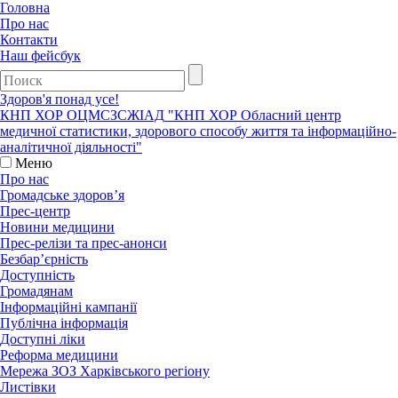
Головна
Про нас
Контакти
Наш фейсбук
Здоров'я понад усе!
КНП ХОР ОЦМСЗСЖIАД
"КНП ХОР Обласний центр
медичної статистики, здорового способу життя та інформаційно-
аналітичної діяльності"
Меню
Про нас
Громадське здоров’я
Прес-центр
Новини медицини
Прес-релізи та прес-анонси
Безбар’єрність
Доступність
Громадянам
Інформаційні кампанії
Публічна інформація
Доступні ліки
Реформа медицини
Мережа ЗОЗ Харківського регіону
Листівки