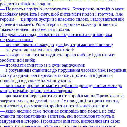
розуміти стійкість людини.
— Не варто надмірно «героїзувати». Безперечно, потрібно мати
неабияку мужність і силу, щоб витримати полон і тортури. Але
героїзм — це прояв зустрічі з власною силою, і відбувається він
у певний момент. Роль «герой / геройка» може бути занадто
тяжкою ношею, щоб нести її щодня.
Ще декілька порад, як варто спілкуватися з людиною, яка
пережила полон:
— висловлювати повагу до досвіду, отриманого в полоні;
— залучати до планування діяльності;
— завжди залишати за людиною право вибору і давати час
зробити цей вибір;
— проявляти емпатію і не бути байдужими;
— з розумінням ставитися до порушення часових меж і кордонів
з боку людини, яка пережила полон, проте слід відрізняти
подібні дії від свідомих маніпуляцій;
— визнавати, що ви не маєте подібного досвіду і не можете до
кінця розуміти, що пережила людина;
— допомагати переводити акцент з проблеми на її розв’язання;
звертати увагу на деталі, реакції у поведінці та прояснювати,
запитувати, що могло би зробити прості комфортнішим;
— якщо людина сама починає розповідь про полон, не слід
ставити провокативних запитань, які поглиблюватимуть її
занурення в історію. Проявляти емпатію, висловлювати свою
повагу, бути чесними. Можна і потрібно говорити про свої