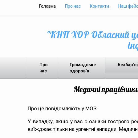
Головна
Про нас
Контакти
Наш фейс
"КНП ХОР Обласний це
ін
Про
Громадське
Безбар’є
нас
здоров’я
Медичні працівник
Про це повідомляють у МОЗ.
У випадку, якщо у вас є ознаки гострого р
виїжджає тільки на ургентні випадки. Медичн