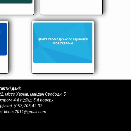
актні дані:
2, місто Харків, майдан Свободи, 5
пром, 4-й під'їзд, 5-й поверх.
 (факс):
(057)705-42-32
il:
khocz2011@gmail.com