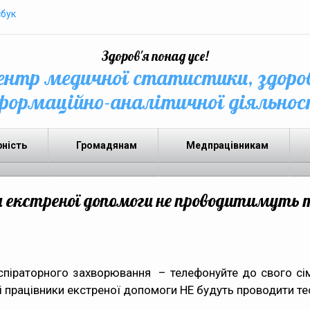
бук
Здоров'я понад усе!
нтр медичної статистики, здоро
формаційно-аналітичної діяльнос
рність
Громадянам
Медпрацівникам
и екстреної допомоги не проводитимуть т
еспіраторного захворювання – телефонуйте до свого с
і працівники екстреної допомоги НЕ будуть проводити те