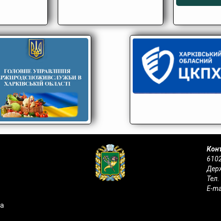
Конт
6102
Держ
Тел.
E-ma
на