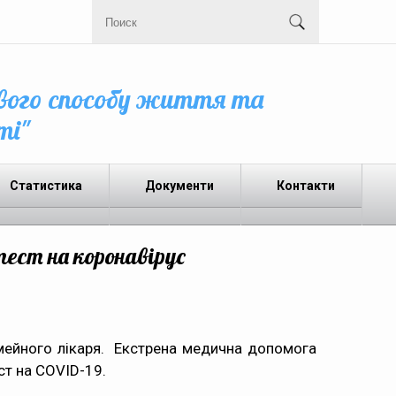
вого способу життя та
ті"
Статистика
Документи
Контакти
ест на коронавірус
імейного лікаря. Екстрена медична допомога
ст на COVID-19.