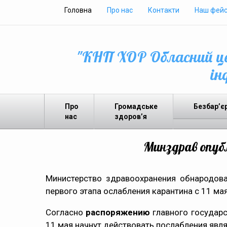
Головна
Про нас
Контакти
Наш фейс
"КНП ХОР Обласний це
ін
Про
Громадське
Безбар’є
нас
здоров’я
Минздрав опубл
Министерство здравоохранения обнародова
первого этапа ослабления карантина с 11 мая
Согласно
распоряжению
главного государс
11 мая начнут действовать послабления явл