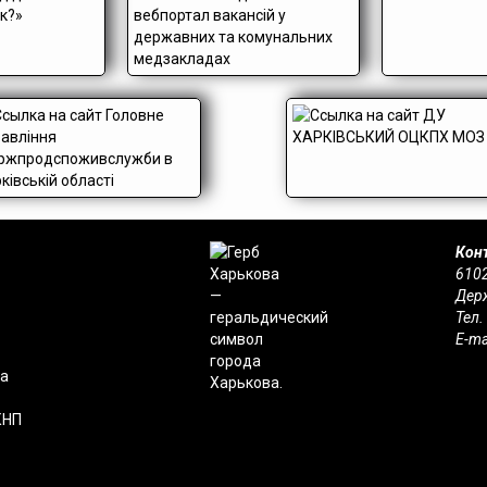
Конт
6102
Держ
Тел.
E-ma
на
КНП