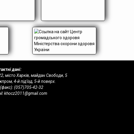
актні дані:
2, місто Харків, майдан Свободи, 5
пром, 4-й під'їзд, 5-й поверх.
 (факс):
(057)705-42-32
il:
khocz2011@gmail.com