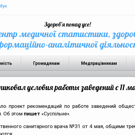
бук
Здоров'я понад усе!
нтр медичної статистики, здоро
формаційно-аналітичної діяльнос
рність
Громадянам
Медпрацівникам
иковал условия работы заведений с 11 м
ло проект рекомендаций по работе заведений общест
.
Об этом
пишет
«Суспільне».
твенного санитарного врача №31 от 4 мая, общими тре
яются: