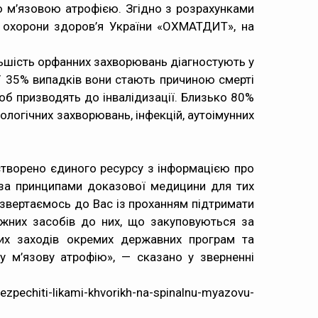
ою м’язовою атрофією. Згідно з розрахунками
ва охорони здоров’я України «ОХМАТДИТ», на
ільшість орфанних захворювань діагностують у
 У 35% випадків вони стають причиною смерті
ороб призводять до інвалідизації. Близько 80%
логічних захворювань, інфекцій, аутоімунних
 створено єдиного ресурсу з інформацією про
ів за принципами доказової медицини для тих
 звертаємось до Вас із проханням підтримати
іжних засобів до них, що закуповуються за
х заходів окремих державних програм та
ну м’язову атрофію», — сказано у зверненні
ezpechiti-likami-khvorikh-na-spinalnu-myazovu-