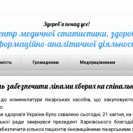
Здоров'я понад усе!
нтр медичної статистики, здоро
формаційно-аналітичної діяльнос
рність
Громадянам
Медпрацівникам
ть забезпечити ліками хворих на спіналь
 до номенклатури лікарських засобів, що закупову
ю.
 здоров’я України було схвалено сьогодні, 21 квітня, на 
ської ради звернувся президент Харківського благоді
езпечити кількох пацієнтів інноваційними лікарськими 