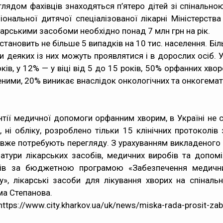
аглядом фахівців знаходяться п’ятеро дітей зі спінальн
ональної дитячої спеціалізованої лікарні Міністерст
арськими засобоми необхідно понад 7 млн грн на рік.
 становить не більше 5 випадків на 10 тис. населення. Б
и деяких із них можуть проявлятися і в дорослих осіб.
оків, у 12% — у віці від 5 до 15 років, 50% орфанних хв
ими, 20% виникає внаслідок онкологічних та онкогемато
антії медичної допомоги орфанним хворим, в Україні не
ії, ні обліку, розроблено тільки 15 клінічних протокол
ті вже потребують перегляду. З урахуванням викладеного
латури лікарських засобів, медичних виробів та допом
ів за бюджетною програмою «Забезпечення медични
», лікарські засоби для лікування хворих на спіналь
ма Степанова.
https://www.city.kharkov.ua/uk/news/miska-rada-prosit-zab