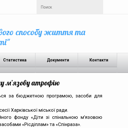
вого способу життя та
ті"
Статистика
Документи
Контакти
ну м’язову атрофію
ються за бюджетною програмою, засоби для
сесії Харківської міської ради.
йного фонду «Діти зі спінальною м’язовою
засобами «Рісдіплам» та «Спінраза».