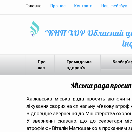
Головна
Про нас
Контакти
Наш фейсбук
"КНП ХОР Обласний це
ін
Про
Громадське
Безбар’є
нас
здоров’я
Міська рада проси
Харківська міська рада просить включити
лікування хворих на спінальну м’язову атрофі
Відповідне звернення до Міністерства охорони
У зверненні сказано, що до секретаря мі
атрофією» Віталій Матюшенко з проханням заб