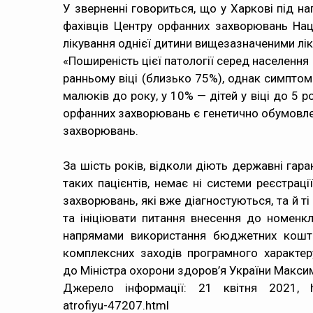
У зверненні говориться, що у Харкові під н
фахівців Центру орфанних захворювань Наці
лікування однієї дитини вищезазначеними лік
«Поширеність цієї патології серед населення
ранньому віці (близько 75%), однак симптом
малюків до року, у 10% — дітей у віці до 5 р
орфанних захворювань є генетично обумовлен
захворювань.
За шість років, відколи діють державні гар
таких пацієнтів, немає ні системи реєстрац
захворювань, які вже діагностуються, та й 
та ініціювати питання внесення до номенк
напрямами використання бюджетних кошт
комплексних заходів програмного характеру
до Міністра охорони здоров’я України Макси
Джерело інформації: 21 квітня 2021,
atrofiyu-47207.html