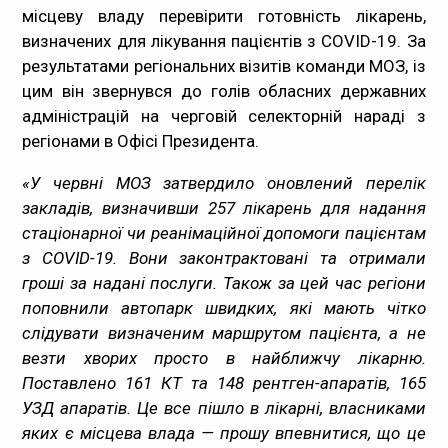
місцеву владу перевірити готовність лікарень,
Медпрацівникам
визначених для лікування пацієнтів з COVID-19. За
результатами регіональних візитів команди МОЗ, із
Статистика
цим він звернувся до голів обласних державних
адміністрацій на черговій селекторній нараді з
Документи
регіонами в Офісі Президента.
Контакти
«У червні МОЗ затвердило оновлений перелік
закладів, визначивши 257 лікарень для надання
Карта сайта
стаціонарної чи реанімаційної допомоги пацієнтам
з COVID-19. Вони законтрактовані та отримали
гроші за надані послуги. Також за цей час регіони
поповнили автопарк швидких, які мають чітко
слідувати визначеним маршрутом пацієнта, а не
везти хворих просто в найближчу лікарню.
Поставлено 161 КТ та 148 рентген-апаратів, 165
УЗД апаратів. Це все пішло в лікарні, власниками
яких є місцева влада — прошу впевнитися, що це