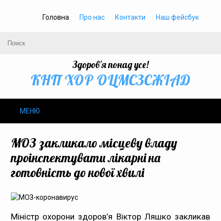
Головна
Про нас
Контакти
Наш фейсбук
Здоров'я понад усе!
КНП ХОР ОЦМСЗСЖIАД
МЕНЮ
Про нас
МОЗ закликало місцеву владу
проінспектувати лікарні на
Громадське здоров’я
готовність до нової хвилі
Безбар’єрність
Громадянам
Міністр охорони здоров’я Віктор Ляшко закликав