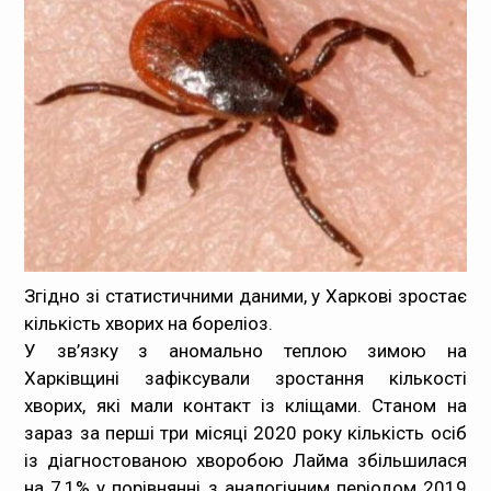
Медпрацівникам
Статистика
Документи
Контакти
Карта сайта
Згідно зі статистичними даними, у Харкові зростає
кількість хворих на бореліоз.
У зв’язку з аномально теплою зимою на
Харківщині зафіксували зростання кількості
хворих, які мали контакт із кліщами. Станом на
зараз за перші три місяці 2020 року кількість осіб
із діагностованою хворобою Лайма збільшилася
на 7,1% у порівнянні з аналогічним періодом 2019