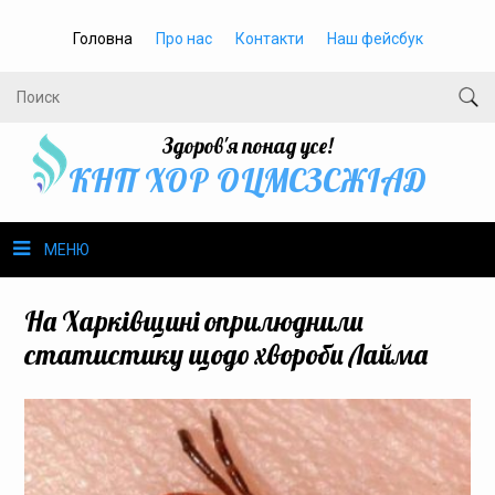
Головна
Про нас
Контакти
Наш фейсбук
Здоров'я понад усе!
КНП ХОР ОЦМСЗСЖIАД
МЕНЮ
Про нас
На Харківщині оприлюднили
статистику щодо хвороби Лайма
Громадське здоров’я
Безбар’єрність
Громадянам