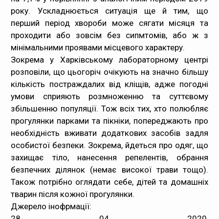
року. Ускладнюється ситуація ще й тим, що
перший період хвороби може сягати місяця та
проходити або зовсім без сипмтомів, або ж з
мінімальними проявами місцевого характеру.
Зокрема у Харківському лабораторному центрі
розповіли, що цьогоріч очікують на значно більшу
кількість постраждалих від кліщів, адже погодні
умови сприяють розмноженню та суттєвому
збільшенню популяції. Тож всіх тих, хто полюбляє
прогулянки парками та пікніки, попереджають про
необхідність вживати додаткових засобів задля
особистої безпеки. Зокрема, йдеться про одяг, що
захищає тіло, нанесення репелентів, обрання
безпечних ділянок (немає високої трави тощо).
Також потрібно оглядати себе, дітей та домашніх
тварин після кожної прогулянки.
Джерело інофрмації:
28 04 2020,