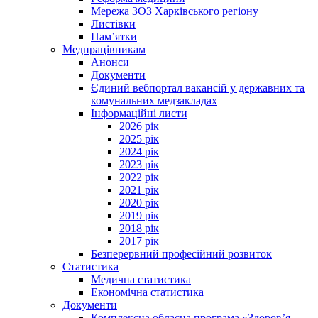
Мережа ЗОЗ Харківського регіону
Листівки
Пам’ятки
Медпрацівникам
Анонси
Документи
Єдиний вебпортал вакансій у державних та
комунальних медзакладах
Інформаційні листи
2026 рік
2025 рік
2024 рік
2023 рік
2022 рік
2021 рік
2020 рік
2019 рік
2018 рік
2017 рік
Безперервний професійний розвиток
Статистика
Медична статистика
Економічна статистика
Документи
Комплексна обласна програма «Здоров’я