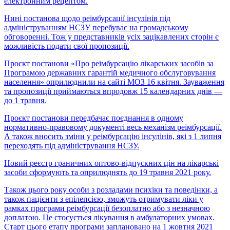
електронним рецептом.
Нині постанова щодо реімбурсації інсулінів під
адмініструванням НСЗУ перебуває на громадському
обговоренні. Тож у представників усіх зацікавлених сторін є
можливість подати свої пропозиції.
Проєкт постанови «Про реімбурсацію лікарських засобів за
Програмою державних гарантій медичного обслуговування
населення» оприлюднили на сайті МОЗ 16 квітня. Зауваження
та пропозиції приймаються впродовж 15 календарних днів —
до 1 травня.
Проєкт постанови передбачає поєднання в одному
нормативно-правовому документі весь механізм реімбурсації.
А також вносить зміни у реімбурсацію інсулінів, які з 1 липня
переходять під адміністрування НСЗУ.
Новий реєстр граничних оптово-відпускних цін на лікарські
засоби сформують та оприлюднять до 19 травня 2021 року.
Також цього року особи з розладами психіки та поведінки, а
також пацієнти з епілепсією, зможуть отримувати ліки у
рамках програми реімбурсації безоплатно або з незначною
доплатою. Це стосується лікування в амбулаторних умовах.
Старт цього етапу програми заплановано на 1 жовтня 2021