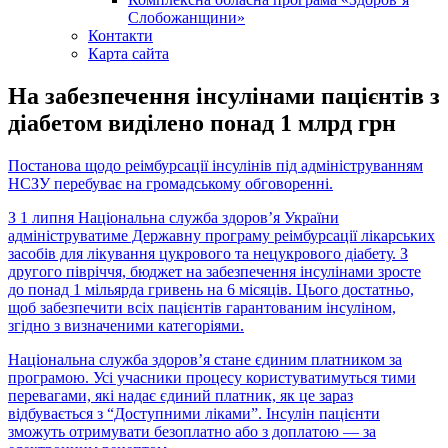
Слобожанщини»
Контакти
Карта сайта
На забезпечення інсулінами пацієнтів з
діабетом виділено понад 1 млрд грн
Постанова щодо реімбурсації інсулінів під адмініструванням
НСЗУ перебуває на громадському обговоренні.
З 1 липня Національна служба здоров’я України
адмініструватиме Державну програму реімбурсації лікарських
засобів для лікування цукрового та нецукрового діабету. З
другого півріччя, бюджет на забезпечення інсулінами зросте
до понад 1 мільярда гривень на 6 місяців. Цього достатньо,
щоб забезпечити всіх пацієнтів гарантованим інсуліном,
згідно з визначеними категоріями.
Національна служба здоров’я стане єдиним платником за
програмою. Усі учасники процесу користуватимуться тими
перевагами, які надає єдиний платник, як це зараз
відбувається з “Доступними ліками”. Інсулін пацієнти
зможуть отримувати безоплатно або з доплатою — за