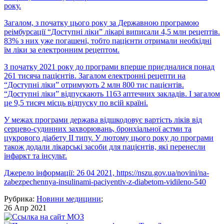
року.
Загалом, з початку цього року за Державною програмою
реімбурсації “Доступні ліки” лікарі виписали 4,5 млн рецептів.
83% з них уже погашені, тобто пацієнти отримали необхідні
їм ліки за електронним рецептом.
З початку 2021 року до програми вперше приєдналися понад
261 тисяча пацієнтів. Загалом електронні рецепти на
“Доступні ліки” отримують 2 млн 800 тис пацієнтів.
“Доступні ліки” відпускають 1163 аптечних закладів. І загалом
це 9,5 тисяч місць відпуску по всій країні.
У межах програми держава відшкодовує вартість ліків від
серцево-судинних захворювань, бронхіальної астми та
цукрового діабету ІІ типу. У лютому цього року до програми
також додали лікарські засоби для пацієнтів, які перенесли
інфаркт та інсульт.
Джерело інформації: 26 04 2021,
https://nszu.gov.ua/novini/na-
zabezpechennya-insulinami-paciyentiv-z-diabetom-vidileno-540
Рубрика:
Новини медицини
;
26 Апр 2021