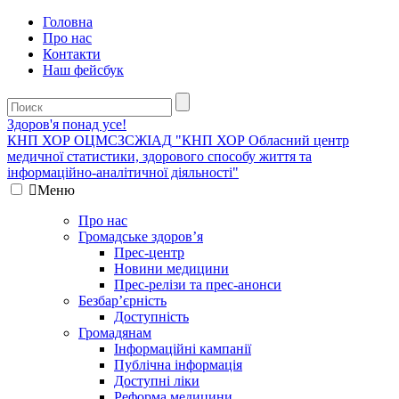
Головна
Про нас
Контакти
Наш фейсбук
Здоров'я понад усе!
КНП ХОР ОЦМСЗСЖIАД
"КНП ХОР Обласний центр
медичної статистики, здорового способу життя та
інформаційно-аналітичної діяльності"
Меню
Про нас
Громадське здоров’я
Прес-центр
Новини медицини
Прес-релізи та прес-анонси
Безбар’єрність
Доступність
Громадянам
Інформаційні кампанії
Публічна інформація
Доступні ліки
Реформа медицини