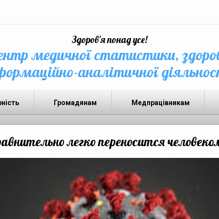
Здоров'я понад усе!
нтр медичної статистики, здоро
формаційно-аналітичної діяльнос
рність
Громадянам
Медпрацівникам
сравнительно легко переносится человеком