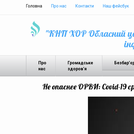
Головна
Про нас
Контакти
Наш фейсбук
"КНП ХОР Обласний це
ін
Про
Громадське
Безбар’є
нас
здоров’я
Не опаснее ОРВИ: Covid-19 