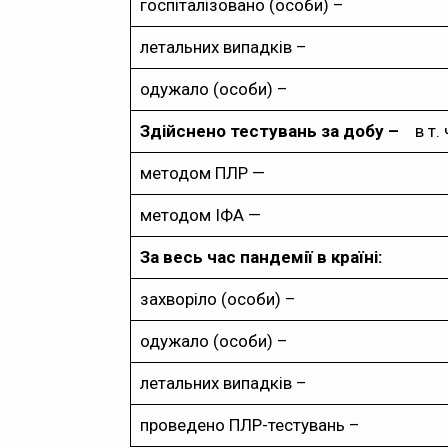
госпіталізовано (особи) –
летальних випадків –
одужало (особи) –
Здійснено тестувань за добу –
в т. ч
методом ПЛР —
методом ІФА —
За весь час пандемії в країні:
захворіло (особи) –
одужало (особи) –
летальних випадків –
проведено ПЛР-тестувань –