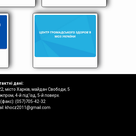
актні дані:
2, місто Харків, майдан Свободи, 5
пром, 4-й під'їзд, 5-й поверх.
 (факс):
(057)705-42-32
il:
khocz2011@gmail.com