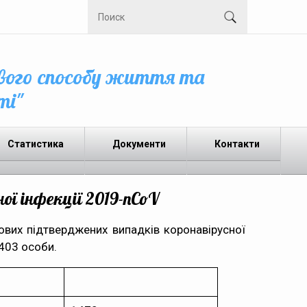
вого способу життя та
ті"
Статистика
Документи
Контакти
ої інфекції 2019-nCoV
ових підтверджених випадків коронавірусної
 403 особи.