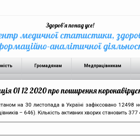
Здоров'я понад усе!
нтр медичної статистики, здоро
формаційно-аналітичної діяльнос
рність
Громадянам
Медпрацівникам
я 01 12 2020 про поширення коронавірусн
таном на 30 листопада в Україні зафіксовано 12498 н
івників – 646). Кількість активних хворих становить 377