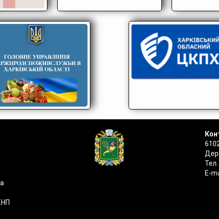
Конт
6102
Держ
Тел.
E-ma
на
КНП