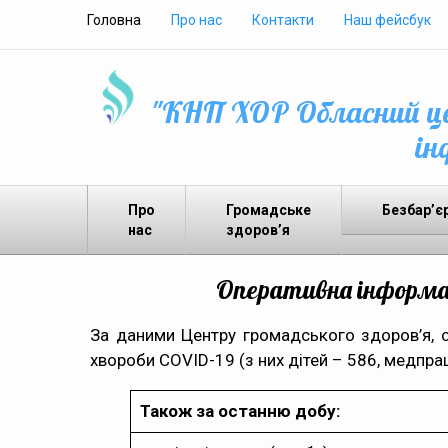
Головна
Про нас
Контакти
Наш фейсбук
"КНП ХОР Обласний це
ін
Про
Громадське
Безбар’є
нас
здоров’я
Оперативна інформаці
За даними Центру громадського здоров’я, с
хвороби COVID-19 (з них дітей – 586, медпрац
Також за останню добу: