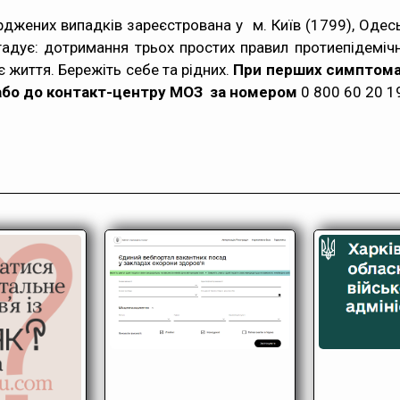
джених випадків зареєстрована у м. Київ (1799), Одеськ
гадує: дотримання трьох простих правил протиепідеміч
 життя. Бережіть себе та рідних.
При перших симптома
або до контакт-центру МОЗ за номером
0 800 60 20 1