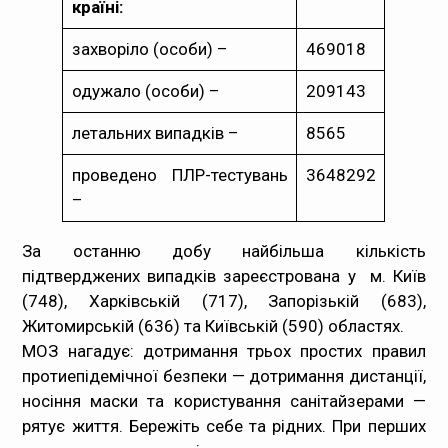
країні:
захворіло (особи) –
469018
одужало (особи) –
209143
летальних випадків –
8565
проведено ПЛР-тестувань
3648292
–
За останню добу найбільша кількість
підтверджених випадків зареєстрована у м. Київ
(748), Харківській (717), Запорізькій (683),
Житомирській (636) та Київській (590) областях.
МОЗ нагадує: дотримання трьох простих правил
протиепідемічної безпеки — дотримання дистанції,
носіння маски та користування санітайзерами —
рятує життя. Бережіть себе та рідних.
При перших