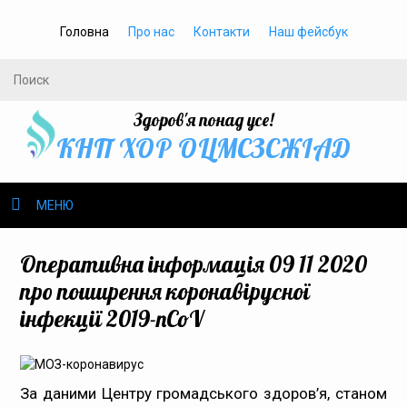
Головна
Про нас
Контакти
Наш фейсбук
Здоров'я понад усе!
КНП ХОР ОЦМСЗСЖIАД
МЕНЮ
Про нас
Оперативна інформація 09 11 2020
про поширення коронавірусної
Громадське здоров’я
інфекції 2019-nCoV
Безбар’єрність
Громадянам
За даними Центру громадського здоров’я, станом