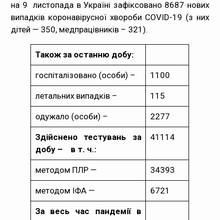
на 9 листопада в Україні зафіксовано 8687 нових
Медпрацівникам
випадків коронавірусної хвороби COVID-19 (з них
дітей — 350, медпрацівників – 321).
Статистика
Також за останню добу:
Документи
госпіталізовано (особи) –
1100
Контакти
летальних випадків –
115
Карта сайта
одужало (особи) –
2277
Здійснено тестувань за
41114
добу –
в т. ч.:
методом ПЛР —
34393
методом ІФА —
6721
За весь час пандемії в