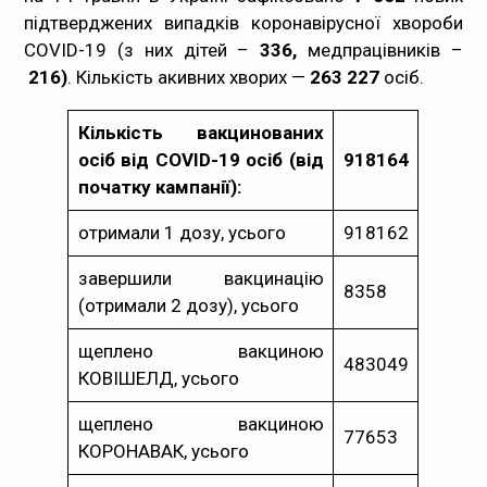
підтверджених випадків коронавірусної хвороби
Медпрацівникам
COVID-19 (з них дітей –
336,
медпрацівників –
216)
. Кількість акивних хворих —
263 227
осіб.
Статистика
Кількість вакцинованих
Документи
осіб від COVID-19 осіб (від
918164
початку кампанії):
Контакти
отримали 1 дозу, усього
918162
Карта сайта
завершили вакцинацію
8358
(отримали 2 дозу), усього
щеплено вакциною
483049
КОВІШЕЛД, усього
щеплено вакциною
77653
КОРОНАВАК, усього