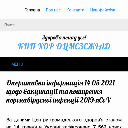
Головна
Про нас
Контакти
Наш фейсбук
Здоров'я понад усе!
КНП ХОР ОЦМСЗСЖIАД
МЕНЮ
Про нас
Оперативна інформація 14 05 2021
щодо вакцинації та поширення
Громадське здоров’я
коронавірусної інфекції 2019-nCoV
Безбар’єрність
За даними Центру громадського здоров’я станом
Громадянам
на 14 травня в Україні зафіксовано
7 562
нових