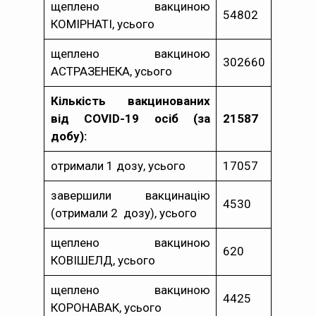
щеплено вакциною
54802
КОМІРНАТІ, усього
щеплено вакциною
302660
АСТРАЗЕНЕКА, усього
Кількість вакцинованих
від COVID-19 осіб (за
21587
добу):
отримали 1 дозу, усього
17057
завершили вакцинацію
4530
(отримали 2 дозу), усього
щеплено вакциною
620
КОВІШЕЛД, усього
щеплено вакциною
4425
КОРОНАВАК, усього