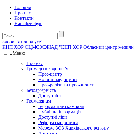
Головна
Про нас
Контакти
Наш фейсбук
Здоров'я понад усе!
КНП ХОР ОЦМСЗСЖIАД
"КНП ХОР Обласний центр медичної 
Меню
Про нас
Громадське здоров’я
Прес-центр
Новини медицини
Прес-релізи та прес-анонси
Безбар’єрність
Доступність
Громадянам
Інформаційні кампанії
Публічна інформація
Доступні ліки
Реформа медицини
Мережа ЗОЗ Харківського регіону
Листівки