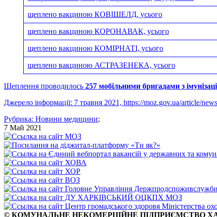
щеплено вакциною КОВІШЕЛД, усього
щеплено вакциною КОРОНАВАК, усього
щеплено вакциною КОМІРНАТІ, усього
щеплено вакциною АСТРАЗЕНЕКА, усього
Щеплення проводилось
257 мобільними бригадами з імунізац
Джерело інформації: 7 травня 2021, https://moz.gov.ua/article/news
Рубрика:
Новини медицини
;
7 Май 2021
© КОМУНАЛЬНЕ НЕКОМЕРЦІЙНЕ ПІДПРИЄМСТВО ХА