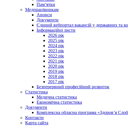
Пам’ятки
Медпрацівникам
Анонси
Документи
Єдиний вебпортал вакансій у державних та к
Інформаційні листи
2026 рік
2025 рік
2024 рік
2023 рік
2022 рік
2021 рік
2020 рік
2019 рік
2018 рік
2017 рік
Безперервний професійний розвиток
Статистика
Медична статистика
Економічна статистика
Документи
Комплексна обласна програма «Здоров’я Сл
Контакти
Карта сайта