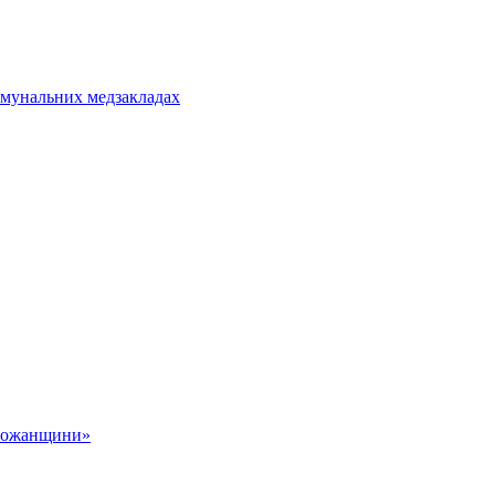
омунальних медзакладах
обожанщини»