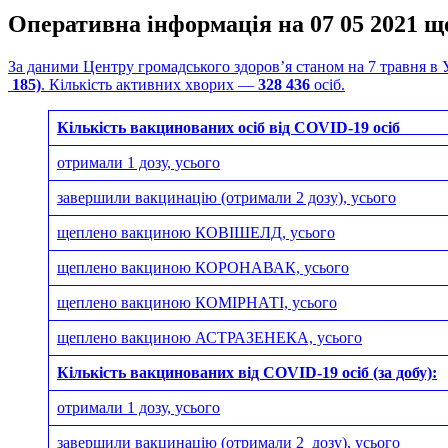
Оперативна інформація на 07 05 2021 щ
За даними Центру громадського здоров’я станом на 7 травня в 
185)
. Кількість активних хворих —
328 436
осіб.
Кількість вакцинованих осіб від COVID-19 о
отримали 1 дозу, усього
завершили вакцинацію (отримали 2 дозу), усього
щеплено вакциною КОВІШЕЛД, усього
щеплено вакциною КОРОНАВАК, усього
щеплено вакциною КОМІРНАТІ, усього
щеплено вакциною АСТРАЗЕНЕКА, усього
Кількість вакцинованих від COVID-19 осіб (за добу):
отримали 1 дозу, усього
завершили вакцинацію (отримали 2 дозу), усього