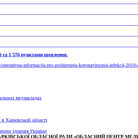
ії та 1 576 пунктами щеплення.
/operativna-informacija-pro-poshirennja-koronavirusnoi-infekcii-2019
РКІВСЬКОЇ ОБЛАСНОЇ РАДИ «ОБЛАСНИЙ ЦЕНТР МЕД