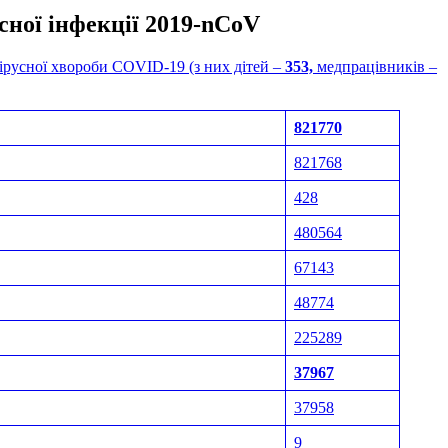
сної інфекції 2019-nCoV
ірусної хвороби COVID-19 (з них дітей –
353,
медпрацівників –
821770
821768
428
480564
67143
48774
225289
37967
37958
9