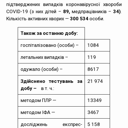
підтверджених випадків коронавірусної хвороби
Медпрацівникам
COVID-19 (з них дітей –
89,
медпрацівників –
34)
.
Кількість активних хворих —
300 534
особи.
Статистика
Також за останню добу:
Документи
госпіталізовано (особи) –
1084
Контакти
летальних випадків –
119
Карта сайта
одужало (особи) –
8617
Здійснено тестувань за
21 974
добу –
в т. ч.:
методом ПЛР —
13349
методом ІФА —
3467
досліджень експрес-
5 158