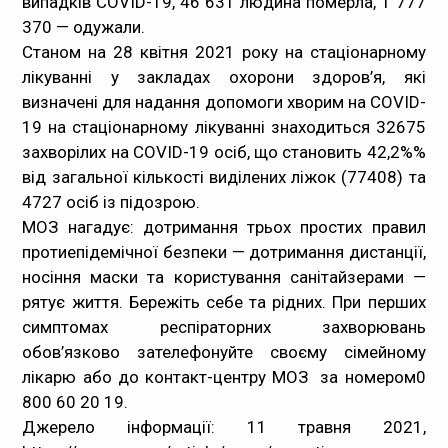
випадків COVID-19, 46 631 людина померла, 1 777
370 — одужали.
Станом на 28 квітня 2021 року на стаціонарному
лікуванні у закладах охорони здоров’я, які
визначені для надання допомоги хворим на COVID-
19 на стаціонарному лікуванні знаходиться 32675
захворілих на COVID-19 осіб, що становить 42,2%%
від загальної кількості виділених ліжок (77408) та
4727 осіб із підозрою.
МОЗ нагадує: дотримання трьох простих правил
протиепідемічної безпеки — дотримання дистанції,
носіння маски та користування санітайзерами —
рятує життя. Бережіть себе та рідних.
При перших
симптомах респіраторних захворювань
обов’язково зателефонуйте своєму сімейному
лікарю або до контакт-центру МОЗ за номером
0
800 60 20 19
.
Джерело інформації: 11 травня 2021,