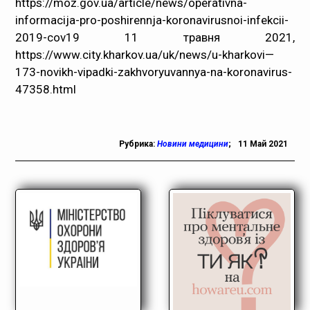
https://moz.gov.ua/article/news/operativna-
informacija-pro-poshirennja-koronavirusnoi-infekcii-
2019-cov19
11 травня 2021,
https://www.city.kharkov.ua/uk/news/u-kharkovi—
173-novikh-vipadki-zakhvoryuvannya-na-koronavirus-
47358.html
Рубрика:
Новини медицини
;
11 Май 2021