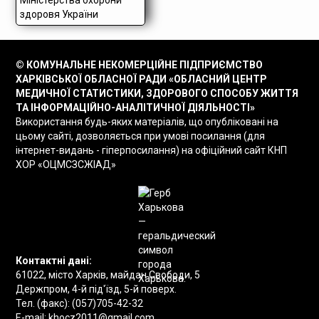
© КОМУНАЛЬНЕ НЕКОМЕРЦІЙНЕ ПІДПРИЄМСТВО
ХАРКІВСЬКОЇ ОБЛАСНОЇ РАДИ «ОБЛАСНИЙ ЦЕНТР
МЕДИЧНОЇ СТАТИСТИКИ, ЗДОРОВОГО СПОСОБУ ЖИТТЯ
ТА ІНФОРМАЦІЙНО-АНАЛІТИЧНОЇ ДІЯЛЬНОСТІ»
Використання будь-яких матеріалів, що опубліковані на
цьому сайті, дозволяється при умові посилання (для
інтернет-видань - гіперпосилання) на офіційний сайт КНП
ХОР «ОЦМСЗСЖІАД»
Контактні дані:
61022, місто Харків, майдан Свободи, 5
Держпром, 4-й під'їзд, 5-й поверх.
Тел. (факс):
(057)705-42-32
E-mail:
khocz2011@gmail.com