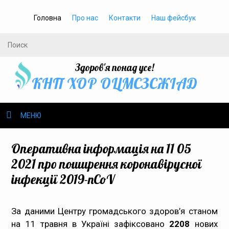
Головна
Про нас
Контакти
Наш фейсбук
Здоров'я понад усе!
КНП ХОР ОЦМСЗСЖIАД
МЕНЮ
Про нас
Оперативна інформація на 11 05
2021 про поширення коронавірусної
Громадське здоров’я
інфекції 2019-nCoV
Безбар’єрність
За даними Центру громадського здоров’я станом
Громадянам
на 11 травня в Україні зафіксовано
2208
нових