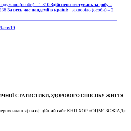
6 одужало (особи) – 1 310
Здійснено тестувань за добу –
 236
За весь час пандемії в країні:
захворіло (особи) – 2
19-cov19
ИЧНОЇ СТАТИСТИКИ, ЗДОРОВОГО СПОСОБУ ЖИТТЯ
ь - гіперпосилання) на офіційний сайт КНП ХОР «ОЦМСЗСЖІАД»