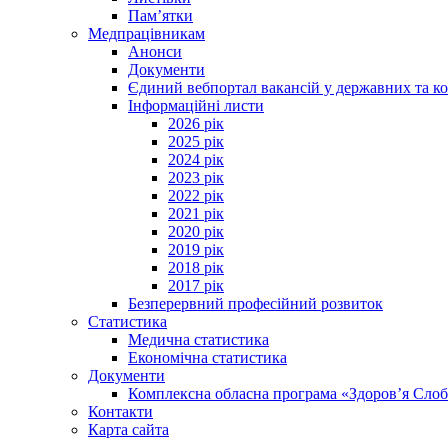
Пам’ятки
Медпрацівникам
Анонси
Документи
Єдиний вебпортал вакансій у державних та к
Інформаційні листи
2026 рік
2025 рік
2024 рік
2023 рік
2022 рік
2021 рік
2020 рік
2019 рік
2018 рік
2017 рік
Безперервний професійний розвиток
Статистика
Медична статистика
Економічна статистика
Документи
Комплексна обласна програма «Здоров’я Сл
Контакти
Карта сайта