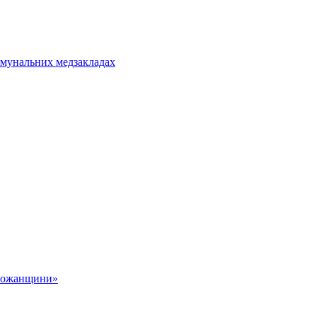
омунальних медзакладах
обожанщини»