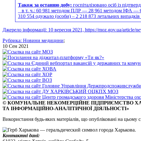
Також за останню добу:
госпіталізовано осіб із підтве
в т. ч.: 60 981 методом ПЛР — 28 961 методом ІФА — 6
310 554 одужало (особи) – 2 218 873 летальних випадків
Джерело інформації: 10 вересня 2021, https://moz.gov.ua/article/ne
Рубрика:
Новини медицини
;
10 Сен 2021
© КОМУНАЛЬНЕ НЕКОМЕРЦІЙНЕ ПІДПРИЄМСТВО ХА
ТА ІНФОРМАЦІЙНО-АНАЛІТИЧНОЇ ДІЯЛЬНОСТІ»
Використання будь-яких матеріалів, що опубліковані на цьому
Контактні дані: