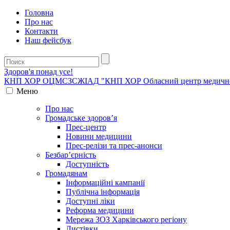
Головна
Про нас
Контакти
Наш фейсбук
Здоров'я понад усе!
КНП ХОР ОЦМСЗСЖIАД
"КНП ХОР Обласний центр медичної 
Меню
Про нас
Громадське здоров’я
Прес-центр
Новини медицини
Прес-релізи та прес-анонси
Безбар’єрність
Доступність
Громадянам
Інформаційні кампанії
Публічна інформація
Доступні ліки
Реформа медицини
Мережа ЗОЗ Харківського регіону
Листівки