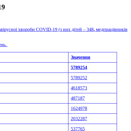
19
вірусної хвороби COVID-19 (з них дітей – 348
,
медпрацівників
ень.
Значення
5789254
5789252
4618573
487187
1624978
2032287
537765