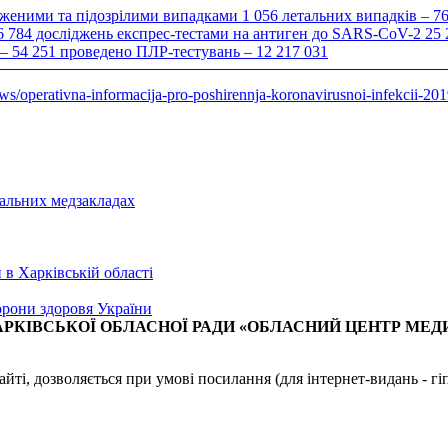
рдженими та підозрілими випадками 1 056 летальних випадків – 7
 784 досліджень експрес-тестами на антиген до SARS-CoV-2 25
 – 54 251 проведено ПЛР-тестувань – 12 217 031
ws/operativna-informacija-pro-poshirennja-koronavirusnoi-infekcii-20
РКІВСЬКОЇ ОБЛАСНОЇ РАДИ «ОБЛАСНИЙ ЦЕНТР МЕД
 сайті, дозволяється при умові посилання (для інтернет-видан