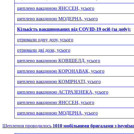
щеплено вакциною ЯНССЕН, усього
щеплено вакциною МОДЕРНА, усього
Кількість вакцинованих від COVID-19 осіб (за добу):
отримали одну дозу, усього
отримали дві дози, усього
щеплено вакциною КОВІШЕЛД, усього
щеплено вакциною КОРОНАВАК, усього
щеплено вакциною КОМІРНАТІ, усього
щеплено вакциною АСТРАЗЕНЕКА, усього
щеплено вакциною ЯНССЕН, усього
щеплено вакциною МОДЕРНА, усього
Щеплення проводилось
1010 мобільними бригадами з імуніза