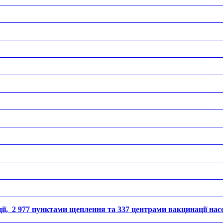
ції, 2 977 пунктами щеплення та 337 центрами вакцинації нас