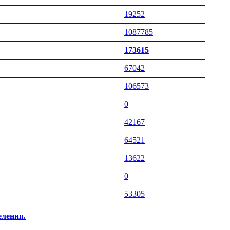
19252
1087785
173615
67042
106573
0
42167
64521
13622
0
53305
елення.