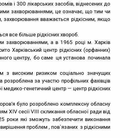
омів і 300 лікарських засобів, віднесених до
існими захворюваннями, це означає, що тим чи
, захворювання вважається рідкісним, якщо
ся все більше рідкісних хвороб.
и захворюваннями, а в 1965 році м. Харків
то Харківський центр рідкісних (орфанних)
чного центру, бо саме ця установа починала
ям з високим ризиком соціально значущих
а розроблена за участю профільних фахівців
ї медико-генетичний центр — центр рідкісних
здоров’я було розроблено комплексну обласну
м XIV сесії VIII скликання обласної ради від
25 роки які зможуть забезпечити виконання
вирішення проблем , пов`язаних з рідкісними