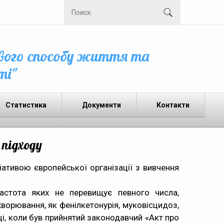
вого способу життя та
ті"
Статистика
Документи
Контакти
підходу
іативою європейської організації з вивчення
частота яких не перевищує певного числа,
хворювання, як фенілкетонурія, муковісцидоз,
ці, коли був прийнятий законодавчий «Акт про