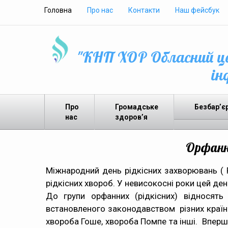
Головна
Про нас
Контакти
Наш фейсбук
"КНП ХОР Обласний це
ін
Про
Громадське
Безбар’є
нас
здоров’я
Орфанн
Міжнародний день рідкісних захворювань ( Р
рідкісних хвороб. У невисокосні роки цей де
До групи орфанних (рідкісних) відносять
встановленого законодавством різних країн. 
хвороба Гоше, хвороба Помпе та інші. Вперше