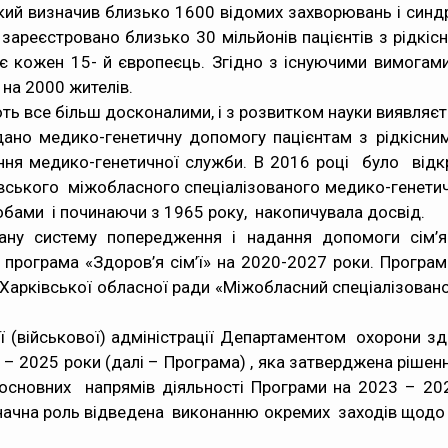
який визначив близько 1600 відомих захворювань і синдр
і зареєстровано близько 30 мільйонів пацієнтів з рідк
кожен 15- й європеєць. Згідно з існуючими вимогами
 на 2000 жителів.
ь все більш досконалими, і з розвитком науки виявляєть
дано медико-генетичну допомогу пацієнтам з рідкісним
ня медико-генетичної служби. В 2016 роцi було відкри
ківського міжобласного спеціалізованого медико-генети
бами і починаючи з 1965 року, накопичувала досвід.
вану систему попередження і надання допомоги сім’
 програма «Здоров’я сім’ї» на 2020-2027 роки. Програм
арківської обласної ради «Міжобласний спеціалізовано
ої (військової) адміністрації Департаментом охорони 
2025 роки (далі – Програма) , яка затверджена рішення
 основних напрямів діяльності Програми на 2023 – 20
начна роль відведена виконанню окремих заходів щодо 