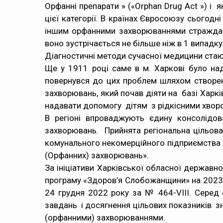
Орфаннi препарати » («Orphan Drug Act ») і 
цієї категорії. В країнах Євросоюзу сьогодн
іншим орфанними захворюваннями страждає 
воно зустрічається не більше ніж в 1 випадку
Діагностичні методи сучасної медицини стают
Ще у 1911 році саме в м. Харкові було на
повернувся до цих проблем шляхом створен
захворювань, який почав діяти на базі Хар
надавати допомогу дітям з рідкісними хворо
В регіоні впроваджують єдину консолідо
захворювань. Прийнята регіональна цільова
комунального некомерційного підприємства Х
(Орфанних) захворювань».
За ініціативи Харківської обласної державн
програму «Здоров’я Слобожанщини» на 2023 – 
24 грудня 2022 року за № 464-VIII. Серед
завдань і досягнення цільових показників з
(орфанними) захворюваннями.