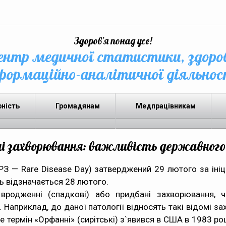
Здоров'я понад усе!
нтр медичної статистики, здоро
формаційно-аналітичної діяльнос
рність
Громадянам
Медпрацівникам
і захворювання: важливість державного 
З — Rare Disease Day) затверджений 29 лютого за ініц
нь відзначається 28 лютого.
 вродженні (спадкові) або придбані захворювання, 
Наприклад, до даної патології відносять такі відомі за
 термін «Орфаннi» (сирітські) з`явився в США в 1983 ро