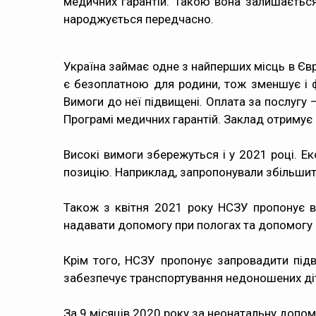
медичних гарантій. Такою вона залишається
народжується передчасно.
Україна займає одне з найперших місць в Євр
є безоплатною для родини, тож зменшує і ф
Вимоги до неї підвищені. Оплата за послугу 
Програмі медичних гарантій. Заклад отримує в
Високі вимоги збережуться і у 2021 році. Е
позицію. Наприклад, запропонували збільшити
Також з квітня 2021 року НСЗУ пропонує вв
надавати допомогу при пологах та допомогу
Крім того, НСЗУ пропонує запровадити підви
забезпечує транспортування недоношених ді
За 9 місяців 2020 року за неонатальну допом