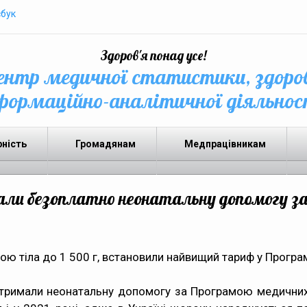
бук
Здоров'я понад усе!
нтр медичної статистики, здоро
формаційно-аналітичної діяльнос
рність
Громадянам
Медпрацівникам
ли безоплатно неонатальну допомогу з
тіла до 1 500 г, встановили найвищий тариф у Програмі
отримали неонатальну допомогу за Програмою медичних 