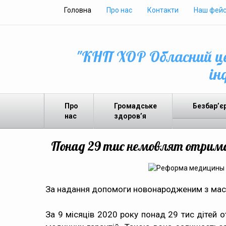
Головна
Про нас
Контакти
Наш фейс
"КНП ХОР Обласний це
ін
Про
Громадське
Безбар’є
нас
здоров’я
Понад 29 тис немовлят отрима
За надання допомоги новонародженим з масою 
За 9 місяців 2020 року понад 29 тис дітей 