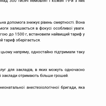
онад 300 тисяч немовлят і кожен 19-й з них
льна допомога знижує рівень смертності. Вона
моги залишається в фокусі особливої уваги.
вагою до 1500 г, встановили найвищий тариф у
ей тариф зберігається.
о цьому напряму, одностайно підтримали таку
слуг для закладів, в яких можуть одночасно
і заклади отримають більше грошей.
неонатальної анестезіологічної бригади, яка