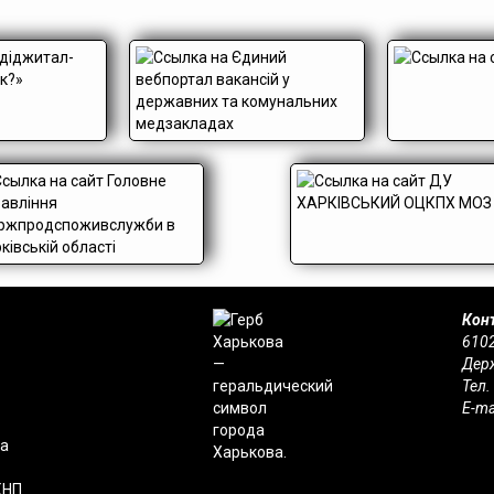
Конт
6102
Держ
Тел.
E-ma
на
КНП