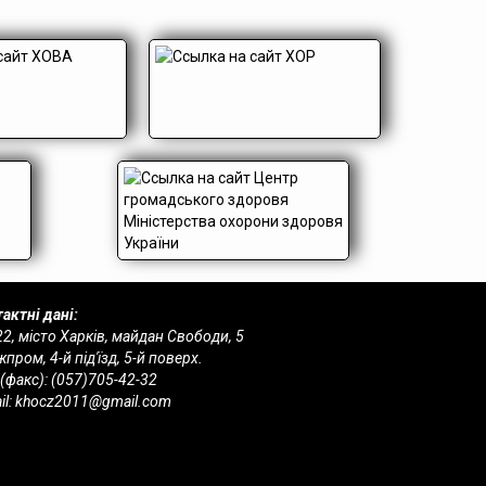
актні дані:
2, місто Харків, майдан Свободи, 5
пром, 4-й під'їзд, 5-й поверх.
 (факс):
(057)705-42-32
il:
khocz2011@gmail.com