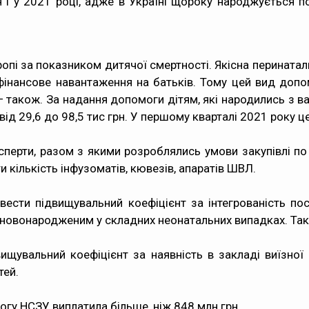
 і у 2021 році, адже в Україні щороку народжується п
опі за показником дитячої смертності. Якісна перината
інансове навантаження на батьків. Тому цей вид допо
— також. За надання допомоги дітям, які народились з 
ід 29,6 до 98,5 тис грн. У першому кварталі 2021 року ц
ксперти, разом з якими розроблялись умови закупівлі п
 кількість інфузоматів, кювезів, апаратів ШВЛ.
ести підвищувальний коефіцієнт за інтегрованість по
 новонародженим у складних неонатальних випадках. Так
щувальний коефіцієнт за наявність в закладі виїзної 
тей.
огу НСЗУ виплатила більше, ніж 848 млн грн.