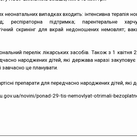
х неонатальних випадках входить: інтенсивна терапія н
; респіраторна підтримка; парентеральне харчу
гічний скринінг для вкрай недоношених немовлят; вак
ональний перелік лікарських засобів. Також з 1 квітня
дчасно народжених дітей, які держава наразі закуповує
 і завчасно це планувати.
існі препарати для передчасно народжених дітей, які д
zu.gov.ua/novini/ponad-29-tis-nemovlyat-otrimali-bezopl