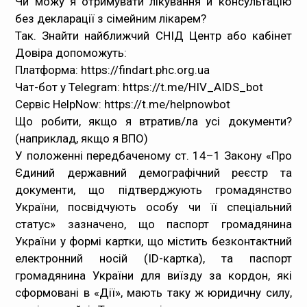
Чи можу я отримувати лікування й консультацію
без декларації з сімейним лікарем?
Так. Знайти найближчий СНІД Центр або кабінет
Довіра допоможуть:
Платформа:
https://findart.phc.org.ua
Чат-бот у Telegram:
https://t.me/HIV_AIDS_bot
Сервіс HelpNow:
https://t.me/helpnowbot
Що робити, якщо я втратив/ла усі документи?
(наприклад, якщо я ВПО)
У положенні передбаченому ст. 14–1 Закону «Про
Єдиний державний демографічний реєстр та
документи, що підтверджують громадянство
України, посвідчують особу чи її спеціальний
статус» зазначено, що паспорт громадянина
України у формі картки, що містить безконтактний
електронний носій (ID-картка), та паспорт
громадянина України для виїзду за кордон, які
сформовані в «Дії», мають таку ж юридичну силу,