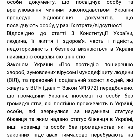
особи документу, що посвідчує особу та
врегулювання чинним законодавством України
процедур відновлення документів, що
посвідчують особу, у разі їх втрати/відсутності
Відповідно до статті 3 Конституції України,
людина, її життя і здоров’я, честь і гідність,
недоторканність і безпека визнаються в Україні
найвищою соціальною цінністю.
Законом України «Про протидію поширенню
хвороб, зумовлених вірусом імунодефіциту людини
(ВІЛ), та правовий і соціальний захист людей, які
живуть з ВІЛ» (далі — Закон №1972) передбачено,
що громадяни України, іноземці та особи без
громадянства, які постійно проживають в Україні,
особи, які звернулися за наданням статусу
біженця та яким надано статус біженця в Україні,
інші іноземці та особи без громадянства, які на
законних підставах тимчасово перебувають на