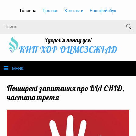
Головна
Про нас
Контакти
Наш фейсбук
Здоров'я понад усе!
КНП ХОР ОЦМСЗСЖIАД
МЕНЮ
Про нас
Поширені запитання про ВІЛ-СНІД,
частина третя
Громадське здоров’я
Безбар’єрність
Громадянам