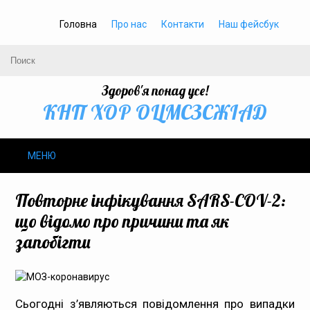
Головна
Про нас
Контакти
Наш фейсбук
Здоров'я понад усе!
КНП ХОР ОЦМСЗСЖIАД
МЕНЮ
Про нас
Повторне інфікування SARS-COV-2:
що відомо про причини та як
Громадське здоров’я
запобігти
Безбар’єрність
Громадянам
Сьогодні з’являються повідомлення про випадки