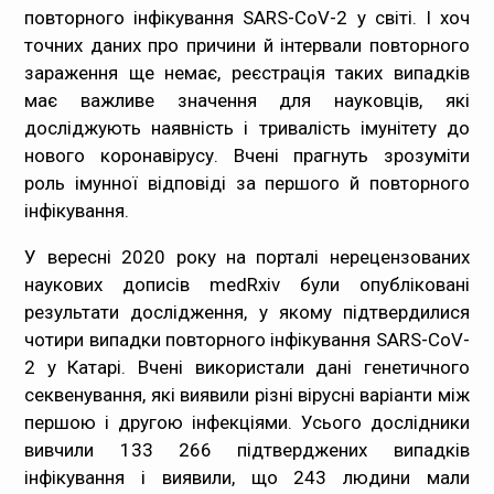
повторного інфікування SARS-CoV-2 у світі. І хоч
Медпрацівникам
точних даних про причини й інтервали повторного
зараження ще немає, реєстрація таких випадків
Статистика
має важливе значення для науковців, які
досліджують наявність і тривалість імунітету до
Документи
нового коронавірусу. Вчені прагнуть зрозуміти
роль імунної відповіді за першого й повторного
Контакти
інфікування.
Карта сайта
У вересні 2020 року на порталі нерецензованих
наукових дописів
medRxiv
були опубліковані
результати дослідження, у якому підтвердилися
чотири випадки повторного інфікування SARS-CoV-
2 у Катарі. Вчені використали дані генетичного
секвенування, які виявили різні вірусні варіанти між
першою і другою інфекціями. Усього дослідники
вивчили 133 266 підтверджених випадків
інфікування і виявили, що 243 людини мали