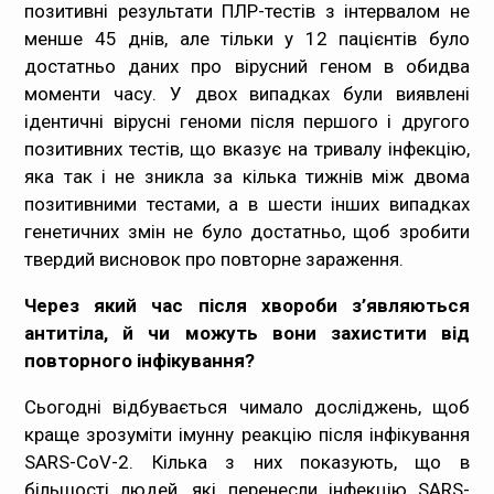
позитивні результати ПЛР-тестів з інтервалом не
менше 45 днів, але тільки у 12 пацієнтів було
достатньо даних про вірусний геном в обидва
моменти часу. У двох випадках були виявлені
ідентичні вірусні геноми після першого і другого
позитивних тестів, що вказує на тривалу інфекцію,
яка так і не зникла за кілька тижнів між двома
позитивними тестами, а в шести інших випадках
генетичних змін не було достатньо, щоб зробити
твердий висновок про повторне зараження.
Через який час після хвороби з’являються
антитіла, й чи можуть вони захистити від
повторного інфікування?
Сьогодні відбувається чимало досліджень, щоб
краще зрозуміти імунну реакцію після інфікування
SARS-CoV-2. Кілька з них показують, що в
більшості людей, які перенесли інфекцію SARS-