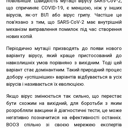
повільніше. Швидкість мутації вірусу SARS-CoV-2,
що спричиняє COVID-19, є меншою, ніж у інших
вірусів, як-от ВІЛ або вірус грипу. Частіше це
пов’язано з тим, що SARS-CoV-2 має внутрішній
механізм виправлення помилок під час створення
нових копій.
Періодично мутації призводять до появи нового
варіанту вірусу, який краще пристосований до
навколишніх умов порівняно з вихідним. Тоді цей
варіант стає домінантним. Такий природний процес
добору «успішніших» варіантів відбувається в усіх
вірусів і називається їх еволюцією.
Якщо вірус змінюється так сильно, що перестає
бути схожим на вихідний, для боротьби з яким
розробляли вакцини й діагностичні тести, це може
негативно позначитися на ефективності останніх.
ВООЗ спільно зі своєю мережею експертів