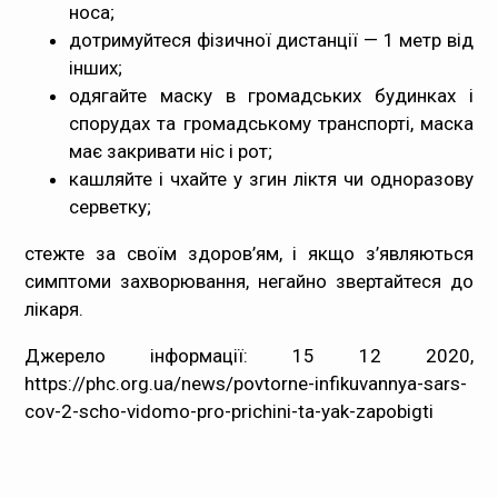
носа;
дотримуйтеся фізичної дистанції — 1 метр від
інших;
одягайте маску в громадських будинках і
спорудах та громадському транспорті, маска
має закривати ніс і рот;
кашляйте і чхайте у згин ліктя чи одноразову
серветку;
стежте за своїм здоров’ям, і якщо з’являються
симптоми захворювання, негайно звертайтеся до
лікаря.
Джерело інформації: 15 12 2020,
https://phc.org.ua/news/povtorne-infikuvannya-sars-
cov-2-scho-vidomo-pro-prichini-ta-yak-zapobigti