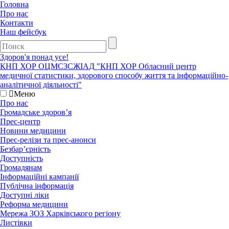
Головна
Про нас
Контакти
Наш фейсбук
Здоров'я понад усе!
КНП ХОР ОЦМСЗСЖIАД
"КНП ХОР Обласний центр
медичної статистики, здорового способу життя та інформаційно-
аналітичної діяльності"
Меню
Про нас
Громадське здоров’я
Прес-центр
Новини медицини
Прес-релізи та прес-анонси
Безбар’єрність
Доступність
Громадянам
Інформаційні кампанії
Публічна інформація
Доступні ліки
Реформа медицини
Мережа ЗОЗ Харківського регіону
Листівки