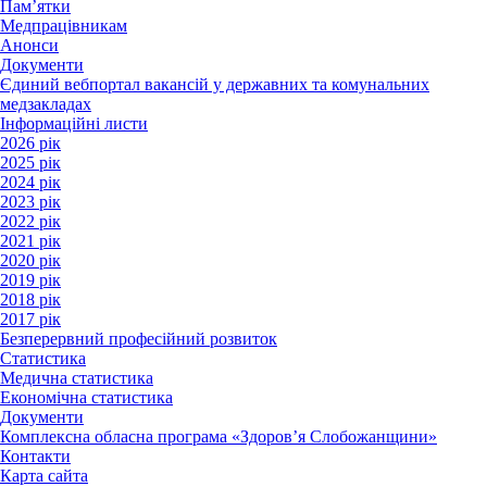
Пам’ятки
Медпрацівникам
Анонси
Документи
Єдиний вебпортал вакансій у державних та комунальних
медзакладах
Інформаційні листи
2026 рік
2025 рік
2024 рік
2023 рік
2022 рік
2021 рік
2020 рік
2019 рік
2018 рік
2017 рік
Безперервний професійний розвиток
Статистика
Медична статистика
Економічна статистика
Документи
Комплексна обласна програма «Здоров’я Слобожанщини»
Контакти
Карта сайта