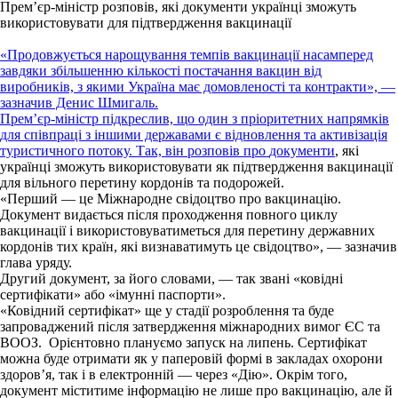
Прем’єр-міністр розповів, які документи українці зможуть
використовувати для підтвердження вакцинації
«Продовжується нарощування темпів вакцинації насамперед
завдяки збільшенню кількості постачання вакцин від
виробників, з якими Україна має домовленості та контракти», —
зазначив Денис Шмигаль.
Прем’єр-міністр підкреслив, що один з пріоритетних напрямків
для співпраці з іншими державами є відновлення та активізація
туристичного потоку. Так, він розповів про
документи
, які
українці зможуть використовувати як підтвердження вакцинації
для вільного перетину кордонів та подорожей.
«Перший — це Міжнародне свідоцтво про вакцинацію.
Документ видається після проходження повного циклу
вакцинації і використовуватиметься для перетину державних
кордонів тих країн, які визнаватимуть це свідоцтво», — зазначив
глава уряду.
Другий документ, за його словами, — так звані «ковідні
сертифікати» або «імунні паспорти».
«Ковідний сертифікат» ще у стадії розроблення та буде
запроваджений після затвердження міжнародних вимог ЄС та
ВООЗ. Орієнтовно плануємо запуск на липень. Сертифікат
можна буде отримати як у паперовій формі в закладах охорони
здоров’я, так і в електронній — через «Дію». Окрім того,
документ міститиме інформацію не лише про вакцинацію, але й