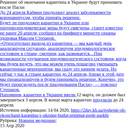
Решение об окончании карантина в Украине будут принимать
после Пасхи
До 24 апреля Кабмин продолжит анализ заболеваемости
коронавирусом, чтобы принять решение.
Будет ли продолжен карантин в Украине или
противоэпидемические меры будут смягчены, станет известно
не ранее 20 апреля, сообщил на брифинге министр охраны
здоровья Максим Степанов.
«Относительно выхода из карантина — мы каждый день
анализируем ситуацию, анализируем эпидемиологическое
состояние в стране, смотрим, как развивается…При
возможности улучшения эпидемиологического состояния, когда
мы будем видеть, что мы можем очень пошагово уменьшать
карантинные мероприятия, мы сразу это начнем делать. Но
сейчас у нас в стране карантин до 24 апреля, ближе к этой дате
мы проанализируем и будем принимать решение. Конечно, это
будет происходить после празднования Пасхи», — пояснил
Степанов.
Напомним, карантин в Украине
ввели
12 марта, он должен был
завершиться 3 апреля. В конце марта карантин
продлили
до 24
апреля.
Источник информации: 14 04 2020,
https://2day.kh.ua/reshenie-ob-
okonchanii-karantina-v-ukraine-budut-prinimat-posle-paskhi
Рубрика:
Новини медицини
;
15 Апр 2020