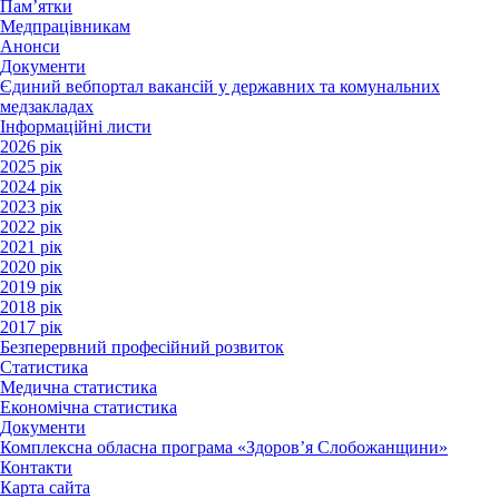
Пам’ятки
Медпрацівникам
Анонси
Документи
Єдиний вебпортал вакансій у державних та комунальних
медзакладах
Інформаційні листи
2026 рік
2025 рік
2024 рік
2023 рік
2022 рік
2021 рік
2020 рік
2019 рік
2018 рік
2017 рік
Безперервний професійний розвиток
Статистика
Медична статистика
Економічна статистика
Документи
Комплексна обласна програма «Здоров’я Слобожанщини»
Контакти
Карта сайта