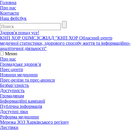
Головна
Про нас
Контакти
Наш фейсбук
Здоров'я понад усе!
КНП ХОР ОЦМСЗСЖIАД
"КНП ХОР Обласний центр
медичної статистики, здорового способу життя та інформаційно-
аналітичної діяльності"
Меню
Про нас
Громадське здоров’я
Прес-центр
Новини медицини
Прес-релізи та прес-анонси
Безбар’єрність
Доступність
Громадянам
Інформаційні кампанії
Публічна інформація
Доступні ліки
Реформа медицини
Мережа ЗОЗ Харківського регіону
Листівки