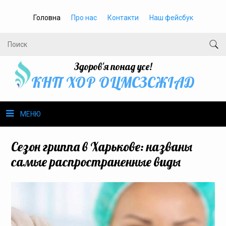
Головна
Про нас
Контакти
Наш фейсбук
Здоров'я понад усе!
КНП ХОР ОЦМСЗСЖIАД
МЕНЮ
Про нас
Сезон гриппа в Харькове: названы
самые распространенные виды
Громадське здоров’я
Безбар’єрність
Громадянам