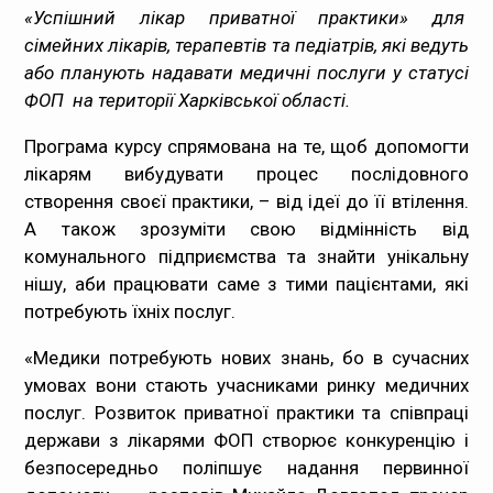
«Успішний лікар приватної практики» для
Медпрацівникам
сімейних лікарів, терапевтів та педіатрів, які ведуть
або планують надавати медичні послуги у статусі
Статистика
ФОП на території Харківської області.
Документи
Програма курсу спрямована на те, щоб допомогти
лікарям вибудувати процес послідовного
Контакти
створення своєї практики, – від ідеї до її втілення.
А також зрозуміти свою відмінність від
Карта сайта
комунального підприємства та знайти унікальну
нішу, аби працювати саме з тими пацієнтами, які
потребують їхніх послуг.
«Медики потребують нових знань, бо в сучасних
умовах вони стають учасниками ринку медичних
послуг. Розвиток приватної практики та співпраці
держави з лікарями ФОП створює конкуренцію і
безпосередньо поліпшує надання первинної