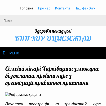
Головна
Про нас
Контакти
Наш фейсбук
Здоров'я понад усе!
КНП ХОР ОЦМСЗСЖIАД
МЕНЮ
Про нас
Сімейні лікарі Харківщини зможуть
безоплатно пройти курс з
Громадське здоров’я
організації приватної практики
Безбар’єрність
Громадянам
Почалася реєстрація на тренінговий курс