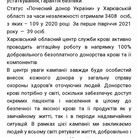
устаткування, гарантія безпеки.
Статус «Почесний донор України» у Харківській
області за часи незалежності отримали 3408 осіб,
з яких – 109 у 2020 році. За перше півріччя 2021
року — 39 осіб.
Харківський обласний центр служби крові активно
проводить агітаційну роботу в напрямку 100%
добровільного безоплатного донорства крові та її
компонентів.
В центрі уваги кампанії завжди буде особистий
внесок кожного донора у загальну справу
охороны здоров’я оточуючих людей. Донорство
крові потрібно у світі, оскільки забезпечує доступ
окремих пацієнтів і населення в цілому до
безпечної та якісної крові та її продуктів як у
звичайному житті, так і в періоди надзвичайних
ситуацій. В рамках цієї кампанії ми закликаємо
людей у всьому світі рятувати життя, добровільно і