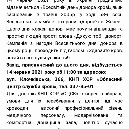
14 червня 2021 року в Україні традиційно
відзначається
«Всесвітній день донора крові»,
який
Медпрацівникам
заснований в травні 2005р. у ході 58-ї сесії
Всесвітньої асамблеї охорони здоров’я в Женеві.
Статистика
Цього дня кожен донор має почути від влади та
простих людей прості слова «
Дякую тобі, донор»!
Документи
Кампанія з нагоди Всесвітнього дня донора в
цьому році проходить під гаслом
«Здавайте кров,
Контакти
нехай в світі пульсує життя!».
Захід
, присвячений до цього дня
,
відбудеться
Карта сайта
14 червня 2021 року об 11:00 за адресою:
вул. Клочківська, 366, КНП ХОР «Обласний
центр служби крові», тел. 337-85-01
Для донорів КНП ХОР «ОЦСК» створені найкращі
умови для їх перебування у центрі під час
кроводач – високий професіональний рівень
медичного персоналу, модернізована та
комфортна донаційна зала, новітнє сучасне