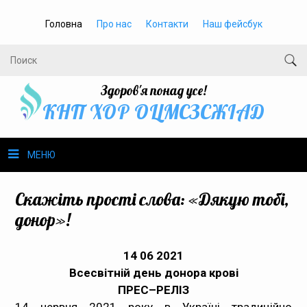
Головна
Про нас
Контакти
Наш фейсбук
Здоров'я понад усе!
КНП ХОР ОЦМСЗСЖIАД
МЕНЮ
Про нас
Скажіть прості слова: «Дякую тобі,
донор»!
Громадське здоров’я
1
4 06 2021
Безбар’єрність
Всесвітній день донора крові
ПРЕС–РЕЛІЗ
Громадянам