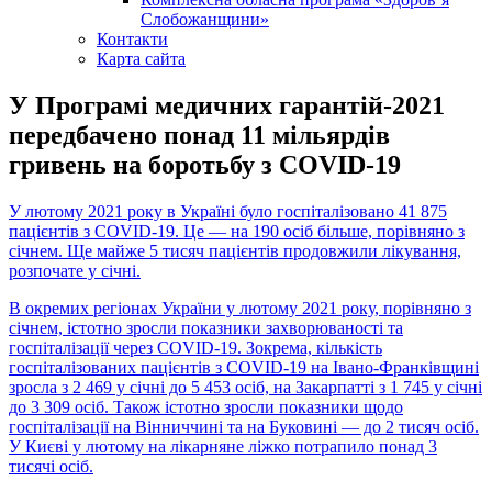
Слобожанщини»
Контакти
Карта сайта
У Програмі медичних гарантій-2021
передбачено понад 11 мільярдів
гривень на боротьбу з COVID-19
У лютому 2021 року в Україні було госпіталізовано 41 875
пацієнтів з COVID-19. Це — на 190 осіб більше, порівняно з
січнем. Ще майже 5 тисяч пацієнтів продовжили лікування,
розпочате у січні.
В окремих регіонах України у лютому 2021 року, порівняно з
січнем, істотно зросли показники захворюваності та
госпіталізації через COVID-19. Зокрема, кількість
госпіталізованих пацієнтів з COVID-19 на Івано-Франківщині
зросла з 2 469 у січні до 5 453 осіб, на Закарпатті з 1 745 у січні
до 3 309 осіб. Також істотно зросли показники щодо
госпіталізації на Вінниччині та на Буковині — до 2 тисяч осіб.
У Києві у лютому на лікарняне ліжко потрапило понад 3
тисячі осіб.