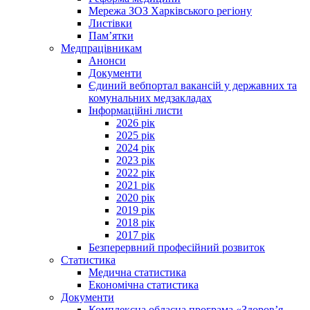
Мережа ЗОЗ Харківського регіону
Листівки
Пам’ятки
Медпрацівникам
Анонси
Документи
Єдиний вебпортал вакансій у державних та
комунальних медзакладах
Інформаційні листи
2026 рік
2025 рік
2024 рік
2023 рік
2022 рік
2021 рік
2020 рік
2019 рік
2018 рік
2017 рік
Безперервний професійний розвиток
Статистика
Медична статистика
Економічна статистика
Документи
Комплексна обласна програма «Здоров’я