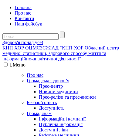
Головна
Про нас
Контакти
Наш фейсбук
Здоров'я понад усе!
КНП ХОР ОЦМСЗСЖIАД
"КНП ХОР Обласний центр
медичної статистики, здорового способу життя та
інформаційно-аналітичної діяльності"
Меню
Про нас
Громадське здоров’я
Прес-центр
Новини медицини
Прес-релізи та прес-анонси
Безбар’єрність
Доступність
Громадянам
Інформаційні кампанії
Публічна інформація
Доступні ліки
Реформа медицини