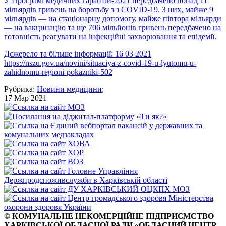
У Програмі медичних гарантій-2021 передбачено понад 11
мільярдів гривень на боротьбу з з COVID-19. З них, майже 9
мільярдів — на стаціонарну допомогу, майже півтора мільярди
— на вакцинацію та ще 706 мільйонів гривень передбачено на
готовність реагувати на інфекційні захворювання та епідемії.
Дєжерело та більше інформації: 16 03 2021
https://nszu.gov.ua/novini/situaciya-z-covid-19-u-lyutomu-u-
zahidnomu-regioni-pokazniki-502
Рубрика:
Новини медицини
;
17 Мар 2021
© КОМУНАЛЬНЕ НЕКОМЕРЦІЙНЕ ПІДПРИЄМСТВО
ХАРКІВСЬКОЇ ОБЛАСНОЇ РАДИ «ОБЛАСНИЙ ЦЕНТР