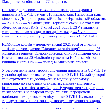
(Закарпатська область) — 77 пацієнтів.
На сьогодні договір з НСЗУ на стаціонарне лікування
пацієнтів з COVID-19 має 518 медзакладів. Найбільша їхня
кількість у Дніпропетровській та Івано-Франківській областях
— 28. По 27 — у Вінницькій, Тернопільській, Полтавській
областях та місті Київ. У січні 2021 році НСЗУ виплатила
спеціалізованим закладам понад 1 мільярд 445 мільйонів
гривень за стаціонарну допомогу пацієнтам з COVID-19.
Найбільше коштів у першому місяці 2021 році отримали
акціонерне товариство “Українська залізниця” — понад 26
мільйонів гривень, Олександрівська клінічна лікарня міста
Києва — понад 20 мільйонів гривень та Київська міська
клінічна лікарня № 4 — понад 14 мільйонів гривень.
У безоплатний пакет послуг лікування пацієнтів із COVID-19
у стаціонарі включено: тестування на COVID-19; лабораторні
та інструментальні дослідження; медичну допомогу
відповідно до галузевих стандартів; кисневу підтримку,
інтенсивну терапію за необхідності; медикаментозну терапію
та знеболення за потреби тощо. Усі ліки, передбачені
національним протоколом лікування COVID-19, включені до
тарифу, за яким НСЗУ оплачує послуги медичних закладів.