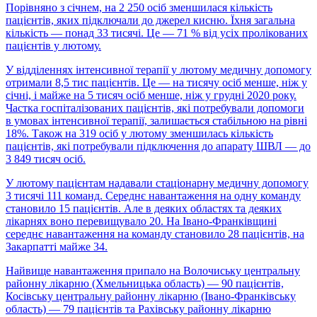
Порівняно з січнем, на 2 250 осіб зменшилася кількість
пацієнтів, яких підключали до джерел кисню. Їхня загальна
кількість — понад 33 тисячі. Це — 71 % від усіх пролікованих
пацієнтів у лютому.
У відділеннях інтенсивної терапії у лютому медичну допомогу
отримали 8,5 тис пацієнтів. Це — на тисячу осіб менше, ніж у
січні, і майже на 5 тисяч осіб менше, ніж у грудні 2020 року.
Частка госпіталізованих пацієнтів, які потребували допомоги
в умовах інтенсивної терапії, залишається стабільною на рівні
18%. Також на 319 осіб у лютому зменшилась кількість
пацієнтів, які потребували підключення до апарату ШВЛ — до
3 849 тисяч осіб.
У лютому пацієнтам надавали стаціонарну медичну допомогу
3 тисячі 111 команд. Середнє навантаження на одну команду
становило 15 пацієнтів. Але в деяких областях та деяких
лікарнях воно перевищувало 20. На Івано-Франківщині
середнє навантаження на команду становило 28 пацієнтів, на
Закарпатті майже 34.
Найвище навантаження припало на Волочиську центральну
районну лікарню (Хмельницька область) — 90 пацієнтів,
Косівську центральну районну лікарню (Івано-Франківську
область) — 79 пацієнтів та Рахівську районну лікарню