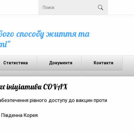
вого способу життя та
ті"
Статистика
Документи
Контакти
ах ініціативи COVAX
забезпечення рівного доступу до вакцин проти
 Південна Корея.