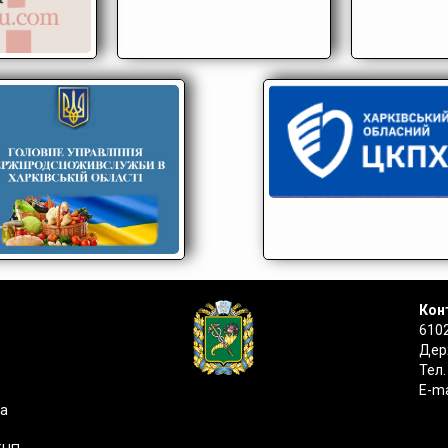
Конт
6102
Держ
Тел.
E-ma
на