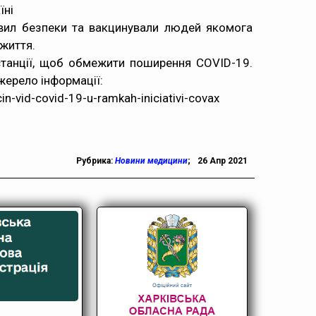
їні
вил безпеки та вакцинували людей якомога
 життя.
станції, щоб обмежити поширення COVID-19.
жерело інформації:
in-vid-covid-19-u-ramkah-iniciativi-covax
Рубрика:
Новини медицини
;
26 Апр 2021