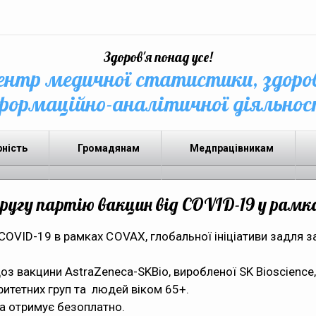
Здоров'я понад усе!
нтр медичної статистики, здоро
формаційно-аналітичної діяльнос
рність
Громадянам
Медпрацівникам
ругу партію вакцин від COVID-19 у рамк
COVID-19 в рамках COVAX, глобальної ініціативи задля 
з вакцини AstraZeneca-SKBio, виробленої SK Bioscience,
ритетних груп та людей віком 65+.
на отримує безоплатно.