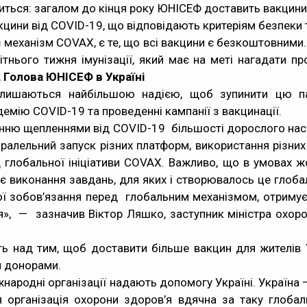
ься: загалом до кінця року ЮНІСЕФ доставить вакцини д
кцини від COVID-19, що відповідають критеріям безпеки 
механізм COVAX, є те, що всі вакцини є безкоштовними.
тнього тижня імунізації, який має на меті нагадати пр
 Голова ЮНІСЕФ в Україні
 лишаються найбільшою надією, щоб зупинити цю п
демію COVID-19 та проведенні кампанії з вакцинації.
ленню щепленнями від COVID-19 більшості дорослого насе
алельний запуск різних платформ, використання різних
 глобальної ініціативи COVAX. Важливо, що в умовах ж
ує виконання завдань, для яких і створювалось це глоб
вої зобов’язання перед глобальним механізмом, отримує
я», — зазначив Віктор Ляшко, заступник міністра охор
над тим, щоб доставити більше вакцин для жителів У
и донорами.
іжнародні організації надають допомогу Україні. Україна 
 організація охорони здоров’я вдячна за таку глобаль