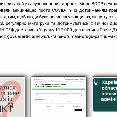
х ситуацій в галузі охорони здоров’я, Бюро ВООЗ в Укра
ували вакцинацію проти COVID-19 із дотриманням пра
ад тим, щоб люди були впевнені у вакцинах, які рятують
, регулярно мити руки та дотримуватись фізичної ди
НІСЕФ доставив в Україну 117 000 доз вакцини Pfizer.Д
z.gov.ua/article/news/ukraina-otrimala-drugu-partiju-vakc