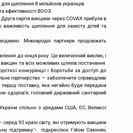
ля щеплення 8 мільйонів українців.
та ефективності ВООЗ.
 Друга партія вакцини через COVAX прибула в
о важливість щеплення для захисту дітей та
андемію. Міжнародні партнери продовжать
лення до кінця року. Це величезний виклик, і
 вакцин та всіх можливих шляхів постачання.
орсткої конкуренції і боротьби за доступ до
альне партнерство — забезпечити справедливі
 першу поставку, яка негайно буде передана
они здоров’я, головний державний санітарний
країни спільно з урядами США, ЄС, Великої
— серед 92 країн світу, які отримують вакцини
ну підтримку.’- підкреслює Гійом Сімонян,