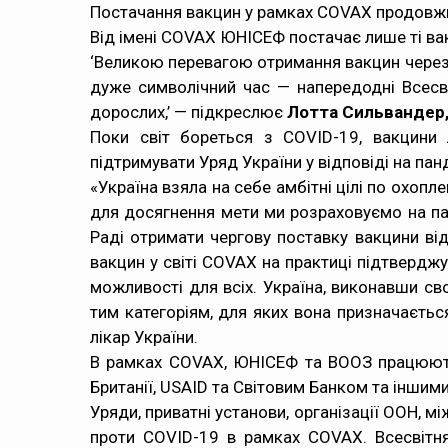
Постачання вакцин у рамках COVAX продовжит
Від імені COVAX ЮНІСЕФ постачає лише ті ва
‘Великою перевагою отримання вакцин через 
дуже символічний час — напередодні Всесві
дорослих,’ — підкреслює
Лотта Сильвандер,
Поки світ бореться з COVID-19, вакцини
підтримувати Уряд України у відповіді на пан
«Україна взяла на себе амбітні цілі по охоп
для досягнення мети ми розраховуємо на пар
Раді отримати чергову поставку вакцини від
вакцин у світі COVAX на практиці підтвердж
можливості для всіх. Україна, виконавши с
тим категоріям, для яких вона призначаєтьс
лікар України.
В рамках COVAX, ЮНІСЕФ та ВООЗ працюють 
Британії, USAID та Світовим Банком та іншим
Уряди, приватні установи, організації ООН, м
проти COVID-19 в рамках COVAX. Всесвітня