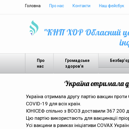
Головна
Про нас
Контакти
Наш фейсбук
"КНП ХОР Обласний це
ін
Про
Громадське
Безбар’є
нас
здоров’я
Україна отримала д
Україна отримала другу партію вакцин проти 
COVID-19 для всіх країн.
ЮНІСЕФ спільно з ВООЗ доставили 367 200 до
Цю партію використають для вакцинації пріо
Усі вакцини в рамках ініціативи COVAX Украї