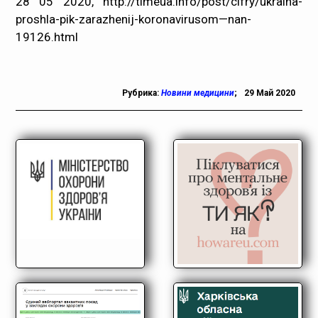
28 05 2020,
http://timeua.info/post/cifry/ukraina-
proshla-pik-zarazhenij-koronavirusom—nan-
19126.html
Рубрика:
Новини медицини
;
29 Май 2020