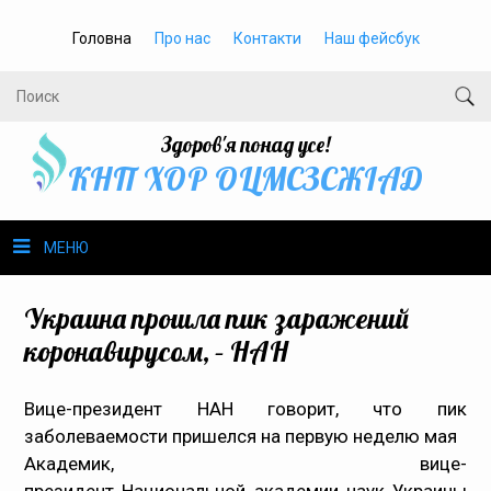
Головна
Про нас
Контакти
Наш фейсбук
Здоров'я понад усе!
КНП ХОР ОЦМСЗСЖIАД
МЕНЮ
Про нас
Украина прошла пик заражений
коронавирусом, – НАН
Громадське здоров’я
Вице-президент НАН говорит, что пик
Безбар’єрність
заболеваемости пришелся на первую неделю мая
Академик, вице-
Громадянам