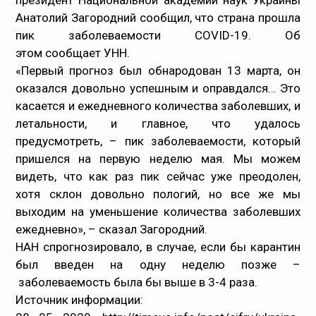
президент Национальной академии наук Украины
Анатолий Загородний сообщил, что страна прошла
Медпрацівникам
пик заболеваемости COVID-19. Об
этом
сообщает
УНН.
Статистика
«Первый прогноз был обнародован 13 марта, он
оказался довольно успешным и оправдался… Это
Документи
касается и ежедневного количества заболевших, и
летальности, и главное, что удалось
Контакти
предусмотреть, – пик заболеваемости, который
пришелся на первую неделю мая. Мы можем
Карта сайта
видеть, что как раз пик сейчас уже преодолен,
хотя склон довольно пологий, но все же мы
выходим на уменьшение количества заболевших
ежедневно», – сказал Загородний.
НАН спрогнозировало, в случае, если бы карантин
был введен на одну неделю позже –
заболеваемость была бы выше в 3-4 раза.
Источник информации: