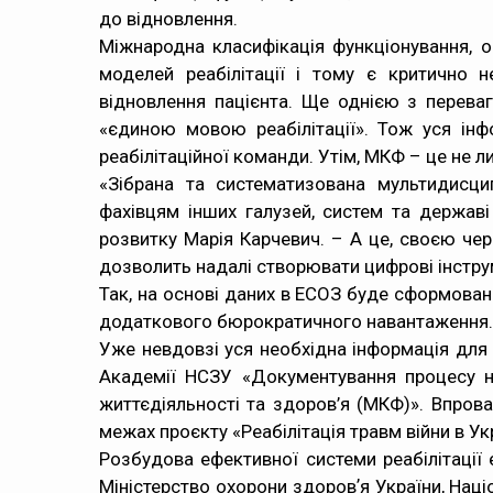
до відновлення.
Міжнародна класифікація функціонування, о
моделей реабілітації і тому є критично 
відновлення пацієнта. Ще однією з перев
«єдиною мовою реабілітації». Тож уся інф
реабілітаційної команди. Утім, МКФ – це не 
«Зібрана та систематизована мультидисц
фахівцям інших галузей, систем та держав
розвитку Марія Карчевич. – А це, своєю черг
дозволить надалі створювати цифрові інстру
Так, на основі даних в ЕСОЗ буде сформован
додаткового бюрократичного навантаження.
Уже невдовзі уся необхідна інформація для 
Академії НСЗУ «Документування процесу на
життєдіяльності та здоров’я (МКФ)». Впров
межах проєкту «Реабілітація травм війни в Ук
Розбудова ефективної системи реабілітації є
Міністерство охорони здоровʼя України, Наці