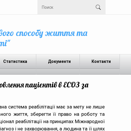
вого способу життя та
ті"
Статистика
Документи
Контакти
овлення пацієнтів в ЕСОЗ за
на система реабілітації має за мету не лише
ного життя, зберегти її право на роботу та
іонал реабілітації на принципах Міжнародної
агноз і не захворювання, а людина та її шлях