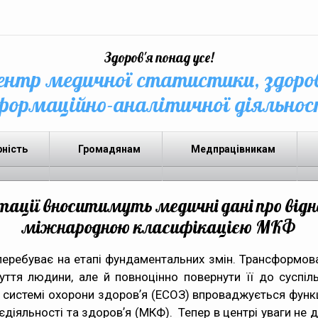
Здоров'я понад усе!
нтр медичної статистики, здоро
формаційно-аналітичної діяльнос
рність
Громадянам
Медпрацівникам
літації вноситимуть медичні дані про відн
міжнародною класифікацією МКФ
 перебуває на етапі фундаментальних змін. Трансформова
уття людини, але й повноцінно повернути її до суспіль
й системі охорони здоровʼя (ЕСОЗ) впроваджується функц
діяльності та здоровʼя (МКФ). Тепер в центрі уваги не ді