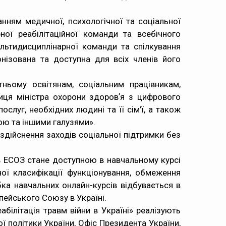
нням медичної, психологічної та соціальної
ої реабілітаційної команди та всебічного
ьтидисциплінарної команди та спілкування
нізована та доступна для всіх членів його
ьому освітянам, соціальним працівникам,
иця міністра охорони здоровʼя з цифрового
слуг, необхідних людині та її сім’ї, а також
ою та іншими галузями».
здійснення заходів соціальної підтримки без
 в ЕСОЗ стане доступною в навчальному курсі
ої класифікації функціонування, обмеження
ка навчальних онлайн-курсів відбувається в
опейського Союзу в Україні.
абілітація травм війни в Україні» реалізують
ї політики України, Офіс Президента України,