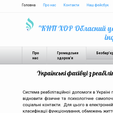
Головна
Про нас
Контакти
Наш фейсбук
"КНП ХОР Обласний це
ін
Про
Громадське
Безбар’є
нас
здоров’я
Українські фахівці з реабі
Система реабілітаційної допомоги в Україні
відновити фізичне та психологічне самопоч
соціальні контакти. Для цього в електронні
класифікації функціонування, обмежень життє