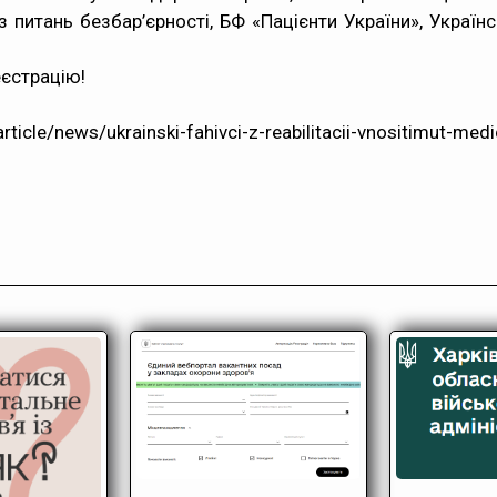
питань безбар’єрності, БФ «Пацієнти України», Україн
еєстрацію!
news/ukrainski-fahivci-z-reabilitacii-vnositimut-medich