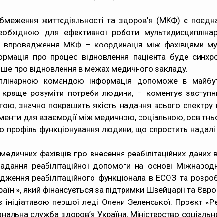
бмеження життєдіяльності та здоров’я (МКФ) є поєдна
необхідною для ефективної роботи мультидисциплінарн
аг впровадження МКФ – координація між фахівцями мул
ормація про процес відновлення пацієнта буде синхро
лише про відновлення в межах медичного закладу.
иплінарною командою інформація допоможе в майбутн
і краще розуміти потреби людини, – коментує заступн
ою, значно покращить якість надання всього спектру по
менти для взаємодії між медичною, соціальною, освітнь
о профіль функціонування людини, що спростить надалі 
медичних фахівців про внесення реабілітаційних даних
дання реабілітаційної допомоги на основі Міжнародн
адження реабілітаційного функціонала в ЕСОЗ та розроб
раїні», який фінансується за підтримки Швейцарії та Євр
 ініціативою першої леді Олени Зеленської. Проєкт «Ре
ональна служба здоровʼя України, Міністерство соціально