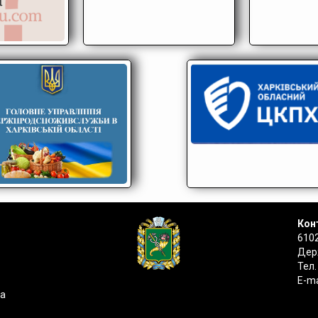
Конт
6102
Держ
Тел.
E-ma
на