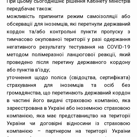
При цьому сьогоднішнє рішення Кабінету Міністрів
передбачає також:
можливість припинити режим самоізоляції або
обсервації для іноземців, які перетнули державний
кордон та/або контрольні пункти пропуску з
тимчасово окупованої території у разі одержання
негативного результату тестування на COVID-19
методом полімеразної ланцюгової реакції, який
проведено після перетину державного кордону
або пунктів в’їзду;
уточнення щодо поліса (свідоцтва, сертифіката)
страхування для іноземців та осіб без
громадянства, що перетинають державний кордон
в частині його видачі страховою компанію, яка
зареєстрована в Україні або іноземною страховою
компанією, яка має представництво на території
України чи договірні відносини із страховою
компанією – партнером на території України