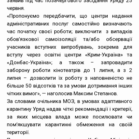
заявив під час позачергового засідання Уряду 25
червня.
«Пропонуємо передбачити, що центри надання
адміністративних послуг самостійно визначають
час початку своєї роботи; виключити з випадків
обов’язкової самоізоляції та/або обсервації
учасників вступних випробувань, зокрема для
вступу через освітні центри «Крим-Україна» та
«Донбас-Україна»; а також – запровадити
заборону роботи кінотеатрів до 1 липня, а з 2
липня – дозволити їх роботу з наповненістю не
більше 50 відсотків та за умови дотримання інших
чітких вимог», — наголосив Максим Степанов.
За словами очільника МОЗ, в умовах адаптивного
карантину Уряд надав чіткі рекомендації і критерії,
за яких місцева влада може посилювати чи
пом’якшувати карантинні обмеження на своїй
території.