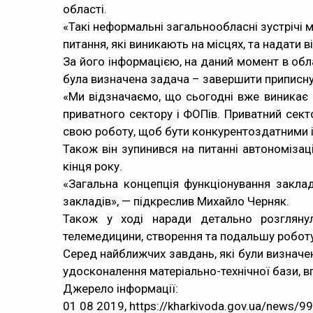
області.
«Такі неформальні загальнообласні зустрічі 
питання, які виникають на місцях, та надати
За його інформацією, на даний момент в обл
була визначена задача – завершити приписну
«Ми відзначаємо, що сьогодні вже виникає 
приватного сектору і ФОПів. Приватний сект
свою роботу, щоб бути конкурентоздатними і
Також він зупинився на питанні автономіза
кінця року.
«Загальна концепція функціонування закла
закладів», — підкреслив Михайло Черняк.
Також у ході наради детально розглянул
телемедицини, створення та подальшу роботу 
Серед найближчих завдань, які були визначе
удосконалення матеріально-технічної бази, в
Джерело інформації:
01 08 2019, https://kharkivoda.gov.ua/news/9