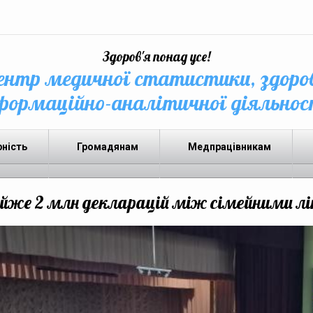
Здоров'я понад усе!
нтр медичної статистики, здоро
формаційно-аналітичної діяльнос
рність
Громадянам
Медпрацівникам
айже 2 млн декларацій між сімейними 