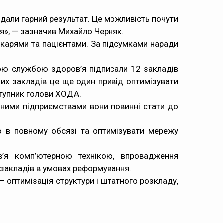
 дали гарний результат. Це можливість почути
я», — зазначив Михайло Черняк.
ікарями та пацієнтами. За підсумками наради
ною службою здоров’я підписали 12 закладів
них закладів це ще один привід оптимізувати
ступник голови ХОДА.
ьними підприємствами вони повинні стати до
ю в повному обсязі та оптимізувати мережу
в’я комп’ютерною технікою, впровадження
я закладів в умовах реформування.
 оптимізація структури і штатного розкладу,