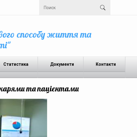
вого способу життя та
ті"
Статистика
Документи
Контакти
лікарями та пацієнтами