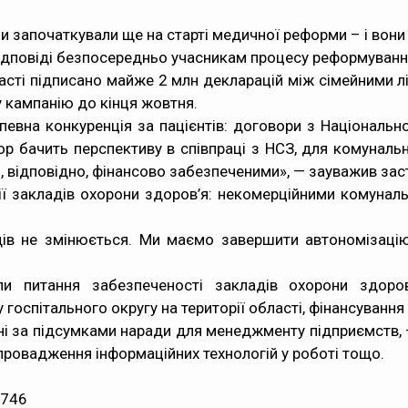
ми започаткували ще на старті медичної реформи – і вони
 відповіді безпосередньо учасникам процесу реформуванн
асті підписано майже 2 млн декларацій між сімейними л
 кампанію до кінця жовтня.
певна конкуренція за пацієнтів: договори з Національ
ор бачить перспективу в співпраці з НСЗ, для комуналь
, відповідно, фінансово забезпеченими», — зауважив за
ції закладів охорони здоров’я: некомерційними комунал
дів не змінюється. Ми маємо завершити автономізаці
и питання забезпеченості закладів охорони здоро
госпітального округу на території області, фінансуванн
ні за підсумками наради для менеджменту підприємств, —
провадження інформаційних технологій у роботі тощо.
9746