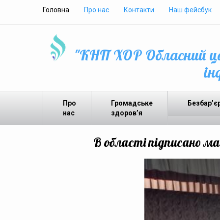
Головна
Про нас
Контакти
Наш фейсбук
"КНП ХОР Обласний це
ін
Про
Громадське
Безбар’є
нас
здоров’я
В області підписано м