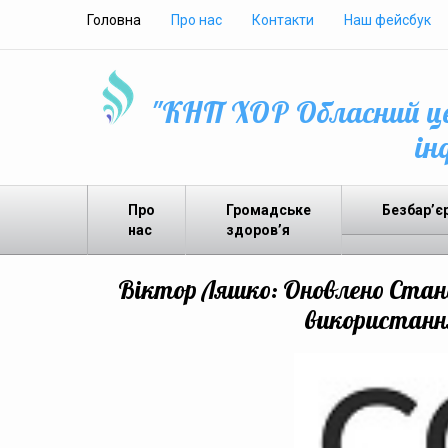
Головна
Про нас
Контакти
Наш фейсбук
"КНП ХОР Обласний це
ін
Про
Громадське
Безбар’є
нас
здоров’я
Віктор Ляшко: Оновлено Станд
використанн