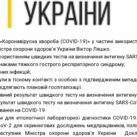
оронавірусна хвороба (COVID-19)» у частині використ
істра охорони здоров‘я України Віктор Ляшко.
користанням швидких тестів на визначення антигену SA
ознаками тяжкого гострого респіраторного синдрому;
них інфекцій;
ули в тісному контакті з особою з підтвердженим випад
длягають плановій госпіталізації.
вний результат швидкого тесту на визначення антиген
льтат швидкого тесту на визначення антигену SARS-CoV-
ювання на COVID-19.
 для етіологічної лабораторної діагностики COVID-1
V-2 для скринінгових досліджень медпрацівників, поліц
 заступник Міністра охорони здоров‘я України.
Докла