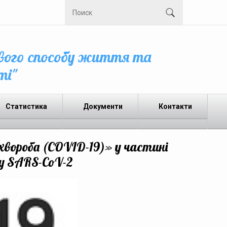
вого способу життя та
ті"
Статистика
Документи
Контакти
хвороба (COVID-19)» у частині
у SARS-CoV-2