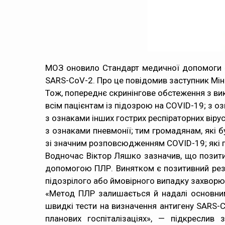
МОЗ оновило Стандарт медичної допомоги «К
SARS-CoV-2. Про це повідомив заступник Мін
Тож, попереднє скринінгове обстеження з ви
всім пацієнтам із підозрою на COVID-19; з 
з ознаками інших гострих респіраторних вірус
з ознаками пневмонії; тим громадянам, які б
зі значним розповсюдженням COVID-19; які пі
Водночас Віктор Ляшко зазначив, що позити
допомогою ПЛР. Винятком є позитивний резу
підозрілого або ймовірного випадку захвор
«Метод ПЛР залишається й надалі основним
швидкі тести на визначення антигену SARS-Co
планових госпіталізаціях», — підкреслив