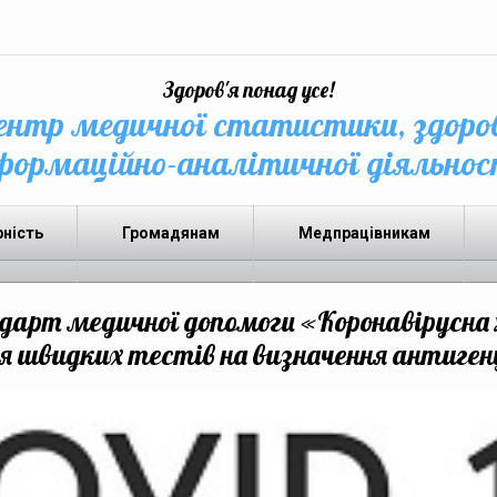
Здоров'я понад усе!
нтр медичної статистики, здоро
формаційно-аналітичної діяльнос
рність
Громадянам
Медпрацівникам
арт медичної допомоги «Коронавірусна 
я швидких тестів на визначення антиген