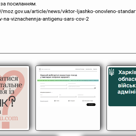
 за
посиланням
.
/moz.gov.ua/article/news/viktor-ljashko-onovleno-standa
tiv-na-viznachennja-antigenu-sars-cov-2