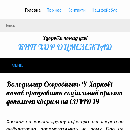
Головна
Про нас
Контакти
Наш фейсбук
Здоров'я понад усе!
КНП ХОР ОЦМСЗСЖIАД
МЕНЮ
Про нас
Володимир Скоробагач: У Харкові
почав працювати соціальний проєкт
Громадське здоров’я
допомоги хворим на COVID-19
Безбар’єрність
Хворим на коронавірусну інфекцію, які лікуються
Громадянам
амбулаторно, допомагатимуть на дому. Про це