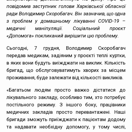
повідомив заступник голови Харківської обласної
Медпрацівникам
ради Володимир Скоробагач. Він зазначив, що одна
з проблем у домашньому лікуванні COVID-19 –
Статистика
медичні маніпуляції. Соціальний проєкт
«Допомога» покликаний вирішити цю проблему.
Документи
Сьогодні, 7 грудня, Володимир Скоробагач
Контакти
передав медикам, задіяним у проєкті теплі куртки,
в яких вони будуть виїжджати на виклик. Кількість
Карта сайта
бригад, що обслуговуватимуть хворих за місцем
проживання, буде залежати від кількості викликів.
«Багатьом людям просто важко дістатися до
лікувального закладу, особливо тим, хто потребує
постільного режиму. З іншого боку, працівники
медичних закладів просто перевантажені. Наші
бригади зможуть приїжджати к пацієнтам додому
та надавати необхідну допомогу, у тому числі,