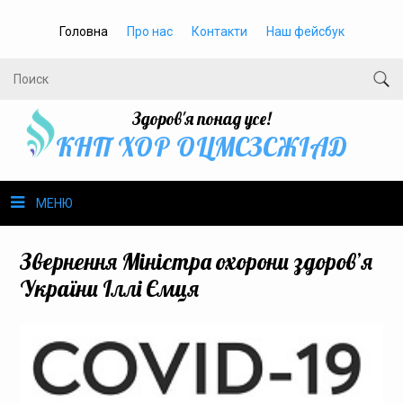
Головна
Про нас
Контакти
Наш фейсбук
Здоров'я понад усе!
КНП ХОР ОЦМСЗСЖIАД
МЕНЮ
Про нас
Звернення Міністра охорони здоров’я
України Іллі Ємця
Громадське здоров’я
Безбар’єрність
Громадянам