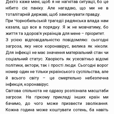
Дехто каже мені, щоб я не нагнітав ситуації, бо це
нібито сіє паніку. Але нагадаю, що ми не в
тоталітарній державі, щоб замовчувати правду.
При Чорнобильській трагедії радянська влада нам
казала, що все в порядку. Я ж не мовчатиму, бо
життя та здоров’я українців для мене – пріоритет.
З усією відповідальністю повідомляю: сьогодні
загроза, яку несе коронавірус, велика як ніколи.
Для інфекції не має значення матеріальний стан чи
соціальний статус. Хворіють як усесвітньо відомі
політики, актори, так і прості люди. Сьогодні ворог
номер один не тільки українського суспільства, але
й всього світу – це смертельно небезпечна
інфекція, коронавірус.
Світова спільнота не одразу розпізнала масштаби
загрози. На гіркому прикладі інших країн ми
бачимо, до чого може призвести зволікання.
Кожна година може коштувати сотень, ба навіть