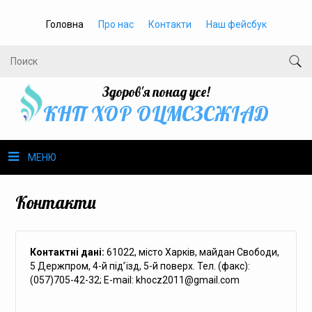
Головна
Про нас
Контакти
Наш фейсбук
Здоров'я понад усе!
КНП ХОР ОЦМСЗСЖIАД
МЕНЮ
Про нас
Контакти
Громадське здоров’я
Контактні дані:
61022, місто Харків, майдан Свободи,
Безбар’єрність
5 Держпром, 4-й під’їзд, 5-й поверх. Тел. (факс):
(057)705-42-32; E-mail:
khocz2011@gmail.com
Громадянам