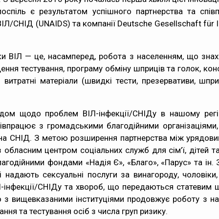
поспіль є результатом успішного партнерства та спі
ІЛ/СНІД (UNAIDS) та компанії Deutsche Gesellschaft für 
 — це, насамперед, робота з населенням, що знаходя
ння тестування, програму обміну шприців та голок, кон
сі витратні матеріали (швидкі тести, презервативи, шп
адом щодо проблем ВІЛ-інфекції/СНІДу в нашому рег
півпрацює з громадськими благодійними організаціями,
их на СНІД. З метою розширення партнерства між урядов
 обласним центром соціальних служб для сім’ї, дітей т
лагодійними фондами «Надія Є», «Благо», «Парус» та ін
кі надають сексуальні послуги за винагороду, чоловіки
ІЛ-інфекції/СНІДу та хвороб, що передаються статевим
о з вищевказаними інституціями продовжує роботу з на
ння та тестування осіб з числа груп ризику.