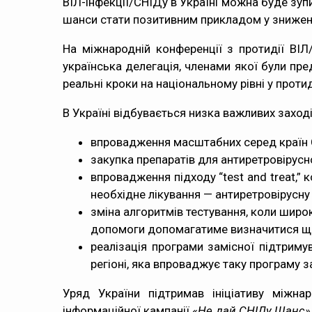
ВІЛ-інфекції/СНІДу в Україні можна буде зуп
шанси стати позитивним прикладом у зниженні
На міжнародній конференції з протидії ВІЛ
українська делегація, членами якої були пр
реальні кроки на національному рівні у проти
В Україні відбувається низка важливих заход
впровадження масштабних серед країн С
закупка препаратів для антиретровірусної
впровадження підходу “test and treat,” 
необхідне лікування — антиретровірусну
зміна алгоритмів тестування, коли широ
допомоги допомагатиме визначитися щодо
реалізація програми замісної підтриму
регіоні, яка впроваджує таку програму 
Уряд України підтримав ініціативу міжн
інформаційної кампанії «
Не дай СНІДу Шанс»