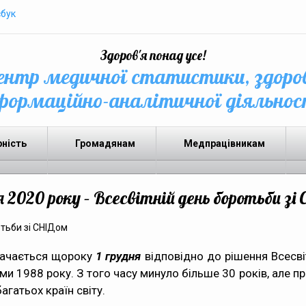
бук
Здоров'я понад усе!
нтр медичної статистики, здоро
формаційно-аналітичної діяльнос
рність
Громадянам
Медпрацівникам
я 2020 року – Всесвітній день боротьби з
ачається щороку
1 грудня
відповідно до рішення Всесві
и 1988 року. З того часу минуло більше 30 років, але 
гатьох країн світу.