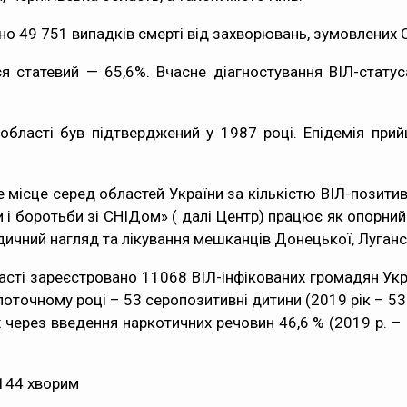
но 49 751 випадків смерті від захворювань, зумовлених 
 статевий — 65,6%. Вчасне діагностування ВІЛ-статуса
області був підтверджений у 1987 році. Епідемія прий
е місце серед областей України за кількістю ВІЛ-позитив
і боротьби зі СНІДом» ( далі Центр) працює як опорний
дичний нагляд та лікування мешканців Донецької, Луганс
асті зареєстровано 11068 ВІЛ-інфікованих громадян Украї
поточному році – 53 серопозитивні дитини (2019 рік – 
 через введення наркотичних речовин 46,6 % (2019 р. – 
 144 хворим