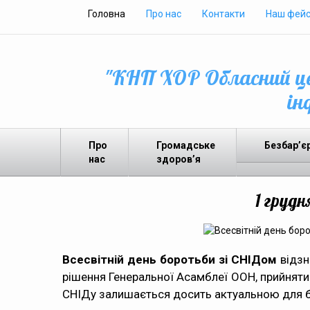
Головна
Про нас
Контакти
Наш фейс
"КНП ХОР Обласний це
ін
Про
Громадське
Безбар’є
нас
здоров’я
1 грудн
Всесвітній день боротьби зі СНІДом
відзн
рішення Генеральної Асамблеї ООН, прийнятим
СНІДу залишається досить актуальною для ба