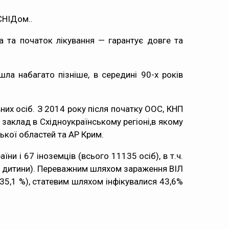
СНІДом..
 та початок лікування — гарантує довге та
шла набагато пізніше, в середині 90-х років
них осіб. З 2014 року після початку ООС, КНП
 заклад в Східноукраїнському регіоні,в якому
ької областей та АР Крим.
ни і 67 іноземців (всього 11135 осіб), в т.ч.
53 дитини). Переважним шляхом зараження ВІЛ
35,1 %), статевим шляхом інфікувалися 43,6%