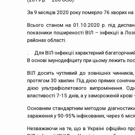
За 9 місяців 2020 року померло 76 хворих на СН
Всього станом на 01.10.2020 р. під диспа
показники поширеності ВІЛ – інфекції в Лоз
районах області.
. Для ВІЛ-інфекції характерний багаторічний
В основі імунодефіциту при цьому лежить по
ВІЛ досить чутливий до зовнішніх чинників,
протягом 30 хвилин. Під дією прямих сонячни
дією ультрафіолетового випромінення. Одн
властивості 7-15 днів, а у замороженій крові 
Основним стандартним методом діагностики В
зараження у 90-95% інфікованих, через 6 місяц
Незважаючи на те, що в Україні офіційно пр