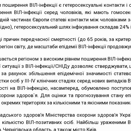
поширення ВІЛ-інфекції є гетеросексуальні контакти і 
ирення ВІЛ-інфекції серед чоловіків, які мають гомосе
хідній частинах Європи статеві контакти між чоловікам
овідно), гетеросексуальний шлях інфікування складав 24% 
ці причин передчасної смертності (до 65 років, за критер
регіон світу, де масштаби епідемії ВІЛ-інфекції продовж
ється регіоном з високим рівнем поширення ВІЛ-інфекці
ї ситуації з ВІЛ-інфекції/СНІДу дозволяє стверджувати
а рахунок збільшення епідемічної значимості статево
тки осіб у ІІІ-ІV клінічних стадіях серед нових випадків 
ості на ВІЛ-інфекцію, насамперед, обумовлено поступ
орони здоров`я. Для оцінки та прогнозування стану епід
окремих територіях за кількісними та якісними показник
дського здоров’я Міністерства охорони здоров’я Украї
а кількістю ВІЛ-позитивних осіб. Найбільш ураженими В
 Чернігівська область, а також місто Київ.