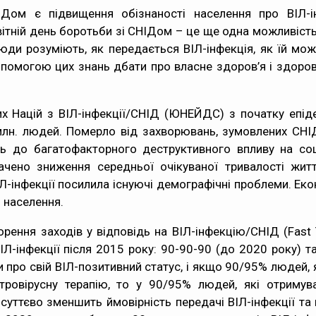
Дом є підвищення обізнаності населення про ВІЛ-і
вітній день боротьби зі СНІДом – це ще одна можливіст
 люди розуміють, як передається ВІЛ-інфекція, як їй 
помогою цих знань дбати про власне здоров’я і здоров’
х Націй з ВІЛ-інфекції/СНІД (ЮНЕЙДС) з початку епідемі
млн. людей. Померло від захворювань, зумовлених СНІД
ь до багатофакторного деструктивного впливу на соці
ачено зниження середньої очікуваної тривалості житт
-інфекції посилила існуючі демографічні проблеми. Еко
 населення.
ення заходів у відповідь на ВІЛ-інфекцію/СНІД (Fast T
ІЛ-інфекції після 2015 року: 90-90-90 (до 2020 року) 
и про свій ВІЛ-позитивний статус, і якщо 90/95% людей, 
ровірусну терапію, то у 90/95% людей, які отримува
суттєво зменшить ймовірність передачі ВІЛ-інфекції т