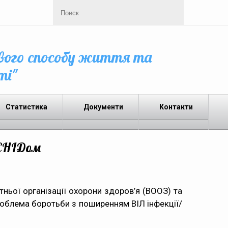
вого способу життя та
ті"
Статистика
Документи
Контакти
і СНІДом
тньої організації охорони здоров’я (ВООЗ) та
проблема боротьби з поширенням ВІЛ інфекції/