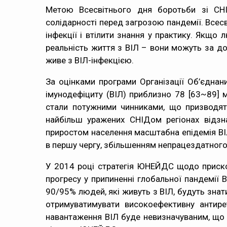
Метою Всесвітнього дня боротьби зі СНІ
солідарності перед загрозою пандемії. Всес
інфекції і втілити знання у практику. Якщо
реальність життя з ВІЛ – вони можуть за до
живе з ВІЛ-інфекцією.
За оцінками програми Організації Об’єднани
імунодефіциту (ВІЛ) приблизно 78 [63~89] 
стали потужними чинниками, що призводят
найбільш уражених СНІДом регіонах відзн
приростом населення масштабна епідемія ВІЛ
в першу чергу, збільшенням непрацездатного
У 2014 році стратегія ЮНЕЙДС щодо прискор
прогресу у припиненні глобальної пандемії В
90/95% людей, які живуть з ВІЛ, будуть знат
отримуватимувати високоефективну антирет
навантаження ВІЛ буде невизначуваним, що 