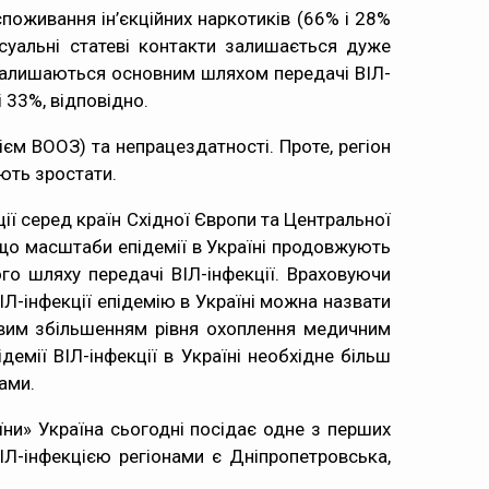
споживання ін’єкційних наркотиків (66% і 28%
ксуальні статеві контакти залишається дуже
и залишаються основним шляхом передачі ВІЛ-
і 33%, відповідно.
ієм ВООЗ) та непрацездатності. Проте, регіон
ують зростати.
ї серед країн Східної Європи та Центральної
, що масштаби епідемії в Україні продовжують
го шляху передачі ВІЛ-інфекції. Враховуючи
ВІЛ-інфекції епідемію в Україні можна назвати
овим збільшенням рівня охоплення медичним
емії ВІЛ-інфекції в Україні необхідне більш
ами.
ни» Україна сьогодні посідає одне з перших
ІЛ-інфекцією регіонами є Дніпропетровська,