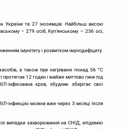
 України та 27 іноземців. Найбільш високі
вському – 279 осіб, Куп’янському — 236 осі,
иженням імунітету і розвитком імунодефіциту.
засобів, а також при нагріванні понад 56 °С
і протягом 12 годин і майже миттєво гине під
ІЛ-інфікована кров, збудник зберігає свої
ВІЛ-інфекцію можна вже через 3 місяці після
ислі випадки захворювання на СНІД, епідемію