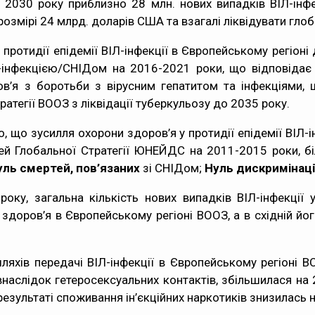
030 року приблизно 28 млн. нових випадків ВІЛ-інфек
 розмірі 24 млрд. доларів США та взагалі ліквідувати гло
у протидії епідемії ВІЛ-інфекції в Європейському регіо
Л-інфекцією/СНІДом на 2016-2021 роки, що відповідає
ров’я з боротьби з вірусним гепатитом та інфекціями
атегії ВООЗ з ліквідації туберкульозу до 2035 року.
о, що зусилля охорони здоров’я у протидії епідемії ВІЛ-і
лей Глобальної Стратегії ЮНЕЙДС на 2011-2015 роки, б
Нуль смертей, пов’язаних
зі СНІДом;
Нуль дискримінаці
у, загальна кількість нових випадків ВІЛ-інфекції у 
оров’я в Європейському регіоні ВООЗ, а в східній його
шляхів передачі ВІЛ-інфекції в Європейському регіоні В
внаслідок гетеросексуальних контактів, збільшилася на
 результаті споживання ін’єкційних наркотиків знизилась 