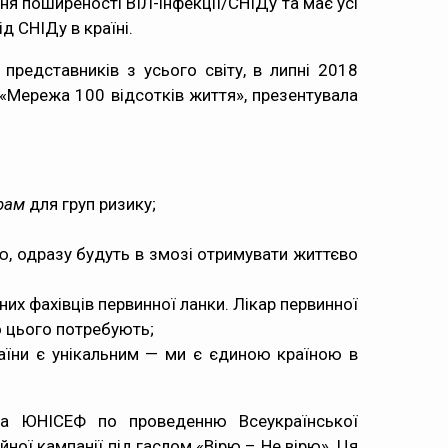
ня поширеності ВІЛ-інфекції/СНІДу та має усі
д СНІДу в країні.
представників з усього світу, в липні 2018
 «Мережа 100 відсотків життя», презентувала
рам
для груп ризику;
ію, одразу будуть в змозі отримувати життєво
их фахівців первинної ланки. Лікар первинної
о цього потребують;
країни є унікальним — ми є єдиною країною в
 та ЮНІСЕФ по проведенню Всеукраїнської
йної кампанії під гаслом «Вірю – Не вірю». Ця