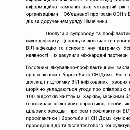
інформаційна кампанія вже четвертий рік 
організаціями – Об’єднаної програми ООН з В
діє за дорученням уряду Німеччини.
Послуги з супроводу та профілактики ВІЛ
імунодефіциту. Ці послуги включають проведе
ВІЛ-інфекцію та психологічну підтримку. У
наявності – їх закупили міжнародні партнери.
Головним лікувально-профілактичним закл
профілактики і боротьби зі СНІДом». Він с
догляд і підтримку ВІЛ-інфікованих і хвор
щорічно укладаються угоди про співпрацю з
100 відсотків життя» м. Харків», міськими б
(споживачі ін’єкційних наркотиків, особи, я
цільових заходів і програм профілактики В
профілактики і боротьби зі СНІДом» сумісн
проведення до та після тестового консультува