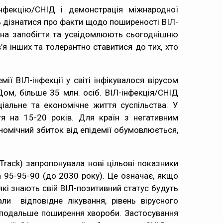
нфекцію/СНІД і демонстрація міжнародної
ь дізнатися про факти щодо поширеності ВІЛ-
можна запобігти та усвідомлюють сьогоднішню
я інших та толерантно ставитися до тих, хто
ї ВІЛ-інфекції у світі інфікувалося вірусом
ом, більше 35 млн. осіб. ВІЛ-інфекція/СНІД
альне та економічне життя суспільства. У
я на 15-20 років. Для країн з негативним
номічний збиток від епідемії обумовлюється,
rack) запропонувала нові цільові показники
та 95-95-90 (до 2030 року). Це означає, якщо
які знають свій ВІЛ-позитивний статус будуть
ли відповідне лікування, рівень вірусного
а подальше поширення хвороби. Застосування