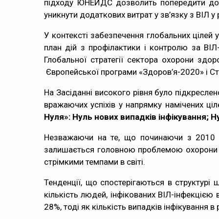
підходу ЮНЕЙДС дозволить попередити до 2
уникнути додаткових витрат у зв’язку з ВІЛ у
У контексті забезпечення глобальних цілей 
план дій з профілактики і контролю за ВІ
Глобальної стратегії сектора охорони здо
Європейської програми «Здоров’я-2020» і Стр
На Засіданні високого рівня було підкреслен
вражаючих успіхів у напрямку намічених ці
Нуля»: Нуль нових випадків інфікування; 
Незважаючи на те, що починаючи з 2010 рок
залишається головною проблемою охорони зд
стрімкими темпами в світі.
Тенденції, що спостерігаються в структурі 
кількість людей, інфікованих ВІЛ-інфекцією 
28%, тоді як кількість випадків інфікування в