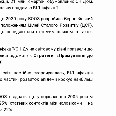
ції, 21 млн. смертей, обумовлених СНІДом,
бальну пандемію ВІЛ-інфекції.
ні до 2030 року ВООЗ розробила Європейський
 положенням Цілей Сталого Розвитку (ЦСР),
, що передаються статевим шляхом, а також
нфекції/СНІДу на світовому рівні призвели до
ільш відомої як
Стратегія «Прямування до
ї
.
світі постійно скорочувалась, ВІЛ-інфекція
 частині розвиток епідемії крокує найбільш
ООЗ, свідчать, що у порівнянні з 2005 роком
 25%, статевих контактів між чоловіками — на
на 22%.