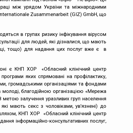
впраці між урядом України та міжнародними
Internationale Zusammenarbeit (GIZ) GmbH, що
ться в групах ризику інфікування вірусом
сультації для людей, які дізналися, що мають
риці, тощо) для надання цих послуг вже є в
іоні є КНП ХОР «Обласний клінічний центр
 програми яких спрямовані на профілактику,
ими, громадськими організаціями та фондами
а молоді, благодійною організацією «Мережа
. З метою залучення уразливих груп населення
, які мають секс з чоловіками, ув’язнені) до
 шляхом, КНП ХОР «Обласний клінічний центр
дання інформаційно-консультативних послуг,