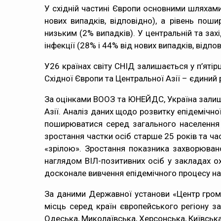
У східній частині Європи основними шляхами 
нових випадків, відповідно), а рівень пош
низьким (2% випадків). У центральній та за
інфекції (28% і 44% від нових випадків, відп
У26 країнах світу СНІД залишається у п’ятір
Східної Європи та Центральної Азії – єдиний 
За оцінками ВООЗ та ЮНЕЙДС, Україна залиша
Азії. Аналіз даних щодо розвитку епідемічно
поширюватися серед загального населення з
зростання частки осіб старше 25 років та час
«зрілою». Зростання показника захворюван
наглядом ВІЛ-позитивних осіб у закладах ох
досконале вивчення епідемічного процесу на 
За даними Державної установи «Центр грома
місць серед країн європейського регіону з
Одеська, Миколаївська, Херсонська, Київська,