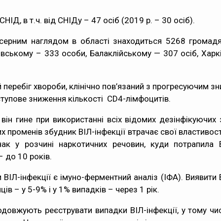
ІД, в т.ч. від СНІДу – 47 осіб (2019 р. – 30 осіб).
нсерним наглядом в області знаходиться 5268 громадян
івському – 333 особи, Балаклійському — 307 осіб, Харкі
 перебіг хвороби, клінічно пов’язаний з прогресуючим зн
ступове зниження кількості CD4-лімфоцитів.
 він гине при використанні всіх відомих дезінфікуючих 
х променів збудник ВІЛ-інфекції втрачає свої властивост
ак у розчині наркотичних речовин, куди потрапила В
– до 10 років.
ІЛ-інфекції є імуно-ферментний аналіз (ІФА). Виявити 
ів – у 5-9% і у 1% випадків – через 1 рік.
одовжують реєструвати випадки ВІЛ-інфекції, у тому ч