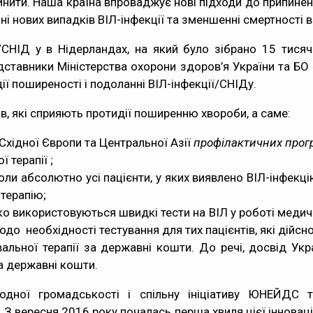
инити. Наша країна впроваджує нові підходи до припинен
 нових випадків ВІЛ-інфекції та зменшенні смертності ві
/СНІД у в Нідерландах, на який було зібрано 15 тисяч 
едставники Міністерства охорони здоров’я України та БО
дії поширеності і подоланні ВІЛ-інфекції/СНІДу.
ів, які сприяють протидії поширенню хвороби, а саме:
хідної Європи та Центральної Азії
профілактичних прог
 терапії ;
коли абсолютно усі пацієнти, у яких виявлено ВІЛ-інфекц
 терапію;
ко використовуються швидкі тести на ВІЛ у роботі медичн
 необхідності тестування для тих пацієнтів, які дійсн
вальної терапії за державні кошти. До речі, досвід У
за державні кошти.
ародної громадськості і спільну ініціативу ЮНЕЙДС
. З вересня 2016 року почалась перша хвиля цієї інноваці