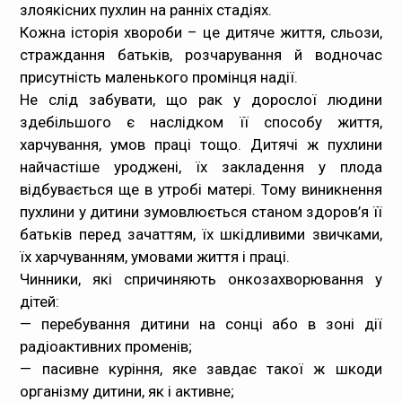
злоякісних пухлин на ранніх стадіях.
Кожна історія хвороби – це дитяче життя, сльози,
страждання батьків, розчарування й водночас
присутність маленького промінця надії.
Не слід забувати, що рак у дорослої людини
здебільшого є наслідком її способу життя,
харчування, умов праці тощо. Дитячі ж пухлини
найчастіше уроджені, їх закладення у плода
відбувається ще в утробі матері. Тому виникнення
пухлини у дитини зумовлюється станом здоров’я її
батьків перед зачаттям, їх шкідливими звичками,
їх харчуванням, умовами життя і праці.
Чинники, які спричиняють онкозахворювання у
дітей:
— перебування дитини на сонці або в зоні дії
радіоактивних променів;
— пасивне куріння, яке завдає такої ж шкоди
організму дитини, як і активне;