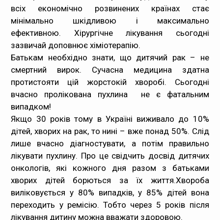
всіх економічно розвинених країнах стає
мінімально шкідливою і максимально
ефективною. Хірургічне лікування сьогодні
зазвичай доповнює хіміотерапію.
Батькам необхідно знати, що дитячий рак – не
смертний вирок. Сучасна медицина здатна
протистояти цій жорстокій хворобі. Сьогодні
вчасно пролікована пухлина не є фатальним
випадком!
Якщо 30 років тому в Україні виживало до 10%
дітей, хворих на рак, то нині – вже понад 50%. Слід
лише вчасно діагностувати, а потім правильно
лікувати пухлину. Про це свідчить досвід дитячих
онкологів, які кожного дня разом з батьками
хворих дітей борються за їх життя.Хвороба
виліковується у 80% випадків, у 85% дітей вона
переходить у ремісію. Тобто через 5 років після
лікування дитину можна вважати здоровою.