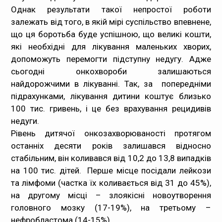
Однак результати такої непростої роботи
залежать від того, в якій мірі суспільство впевнене,
що ця боротьба буде успішною, що великі кошти,
які необхідні для лікування маленьких хворих,
допоможуть перемогти підступну недугу. Адже
сьогодні онкохвороби залишаються
найдорожчими в лікуванні. Так, за попередніми
підрахунками, лікування дитини коштує близько
100 тис. гривень, і це без врахування рецидивів
недуги.
Рівень дитячої онкозахворюваності протягом
останніх десяти років залишався відносно
стабільним, він коливався від 10,2 до 13,8 випадків
на 100 тис. дітей. Перше місце посідали лейкози
та лімфоми (частка їх коливається від 31 до 45%),
на другому місці – злоякісні новоутворення
головного мозку (17-19%), на третьому –
нефробластома (14-15%).