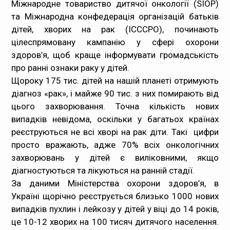
Міжнародне товариство дитячої онкології (SIOP)
та Міжнародна конфедерація організацій батьків
дітей, хворих на рак (ICCCPO), починають
цілеспрямовану кампанію у сфері охорони
здоров’я, щоб краще інформувати громадськість
про ранні ознаки раку у дітей.
Щороку 175 тис. дітей на нашій планеті отримують
діагноз «рак», і майже 90 тис. з них помирають від
цього захворювання. Точна кількість нових
випадків невідома, оскільки у багатьох країнах
реєструються не всі хворі на рак діти. Такі цифри
просто вражають, адже 70% всіх онкологічних
захворювань у дітей є виліковними, якщо
діагностуються та лікуються на ранній стадії.
За даними Міністерства охорони здоров’я, в
Україні щорічно реєструється близько 1000 нових
випадків пухлин і лейкозу у дітей у віці до 14 років,
це 10-12 хворих на 100 тисяч дитячого населення.