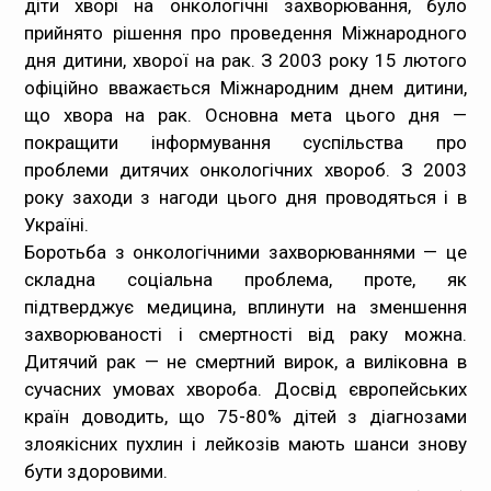
діти хворі на
онкологічні захворювання
, було
прийнято рішення про проведення Міжнародного
Медпрацівникам
дня дитини, хворої на рак. З 2003 року
15 лютого
офіційно вважається Міжнародним днем дитини,
Статистика
що хвора на
рак
. Основна мета цього дня —
покращити інформування суспільства про
Документи
проблеми дитячих онкологічних хвороб. З 2003
року заходи з нагоди цього дня проводяться і в
Контакти
Україні.
Боротьба з онкологічними захворюваннями — це
Карта сайта
складна соціальна проблема, проте, як
підтверджує медицина, вплинути на зменшення
захворюваності і смертності від раку можна.
Дитячий рак — не смертний вирок, а виліковна в
сучасних умовах хвороба. Досвід європейських
країн доводить, що 75-80% дітей з діагнозами
злоякісних пухлин і лейкозів мають шанси знову
бути здоровими.