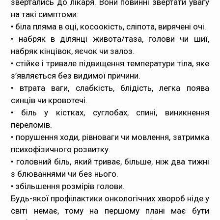
звертались до лікаря. Вони повинні звертати увагу
на такі симптоми:
• біла пляма в оці, косоокість, сліпота, вирячені очі.
• набряк в ділянці живота/таза, голови чи шиї,
набряк кінцівок, яєчок чи залоз.
• стійке і тривале підвищення температури тіла, яке
з’являється без видимої причини.
• втрата ваги, слабкість, блідість, легка поява
синців чи кровотечі.
• біль у кістках, суглобах, спині, виникнення
переломів.
• порушення ходи, рівноваги чи мовлення, затримка
психофізичного розвитку.
• головний біль, який триває, більше, ніж два тижні
з блюваннями чи без нього.
• збільшення розмірів голови.
Будь-якої профілактики онкологічних хвороб ніде у
світі немає, тому на першому плані має бути