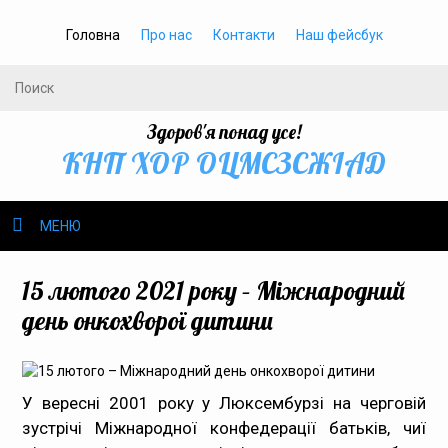
Головна
Про нас
Контакти
Наш фейсбук
Здоров'я понад усе!
КНП ХОР ОЦМСЗСЖIАД
МЕНЮ
Про нас
15 лютого 2021 року – Міжнародний
день онкохворої дитини
Громадське здоров’я
Безбар’єрність
У вересні 2001 року у
Люксембурзі
на черговій
зустрічі Міжнародної конфедерації батьків, чиї
Громадянам