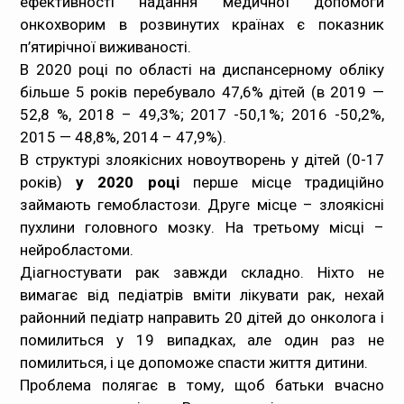
ефективності надання медичної допомоги
онкохворим в розвинутих країнах є показник
п’ятирічної виживаності.
В 2020 році по області на диспансерному обліку
більше 5 років перебувало 47,6% дітей (в 2019 —
52,8 %, 2018 – 49,3%; 2017 -50,1%; 2016 -50,2%,
2015 — 48,8%, 2014 – 47,9%).
В структурі злоякісних новоутворень у дітей (0-17
років)
у 2020 році
перше місце традиційно
займають гемобластози. Друге місце – злоякісні
пухлини головного мозку. На третьому місці –
нейробластоми.
Діагностувати рак завжди складно. Ніхто не
вимагає від педіатрів вміти лікувати рак, нехай
районний педіатр направить 20 дітей до онколога і
помилиться у 19 випадках, але один раз не
помилиться, і це допоможе спасти життя дитини.
Проблема полягає в тому, щоб батьки вчасно