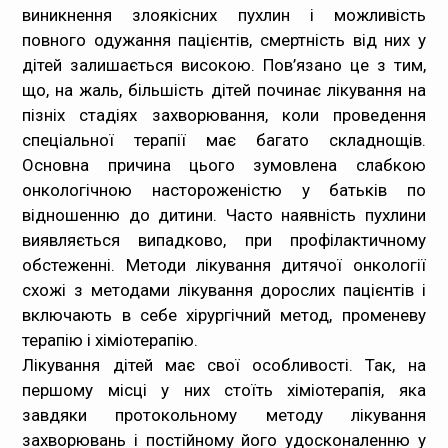
виникнення злоякісних пухлин і можливість
повного одужання пацієнтів, смертність від них у
дітей залишається високою. Пов’язано це з тим,
що, на жаль, більшість дітей починає лікування на
пізніх стадіях захворювання, коли проведення
спеціальної терапії має багато складнощів.
Основна причина цього зумовлена слабкою
онкологічною настороженістю у батьків по
відношенню до дитини. Часто наявність пухлини
виявляється випадково, при профілактичному
обстеженні. Методи лікування дитячої онкології
схожі з методами лікування дорослих пацієнтів і
включають в себе хірургічний метод, променеву
терапію і хіміотерапію.
Лікування дітей має свої особливості. Так, на
першому місці у них стоїть хіміотерапія, яка
завдяки протокольному методу лікування
захворювань і постійному його удосконаленню у