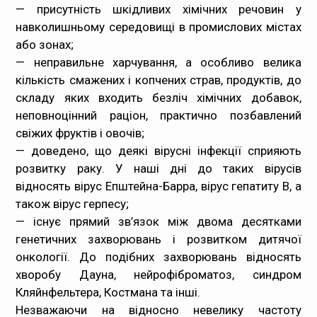
— присутність шкідливих хімічних речовин у
навколишньому середовищі в промислових містах
або зонах;
— неправильне харчування, а особливо велика
кількість смажених і копчених страв, продуктів, до
складу яких входить безліч хімічних добавок,
неповноцінний раціон, практично позбавлений
свіжих фруктів і овочів;
— доведено, що деякі вірусні інфекції сприяють
розвитку раку. У наші дні до таких вірусів
відносять вірус Епштейна-Барра, вірус гепатиту В, а
також вірус герпесу;
— існує прямий зв’язок між двома десятками
генетичних захворювань і розвитком дитячої
онкології. До подібних захворювань відносять
хворобу Дауна, нейрофіброматоз, синдром
Кляйнфельтера, Костмана та інші.
Незважаючи на відносно невелику частоту