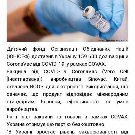
Медпрацівникам
Статистика
Документи
Дитячий фонд Організації Об’єднаних Націй
Контакти
(ЮНІСЕФ) доставив в Україну 159 600 доз вакцини
CoronaVac від COVID-19, у рамках COVAX.
Карта сайта
Вакцина від COVID-19 CoronaVac (Vero Cell
[Інактивована]), виробництва Sinovac, Китай,
схвалена ВООЗ для екстреного використання, що
означає, що продукт відповідає міжнародним
стандартам безпеки, ефективності та умов
виробництва.
Як і інші вакцини та товари в рамках COVAX,
Україна отримує цю партію безкоштовно.
“В Україні зростає рівень захворюваності від