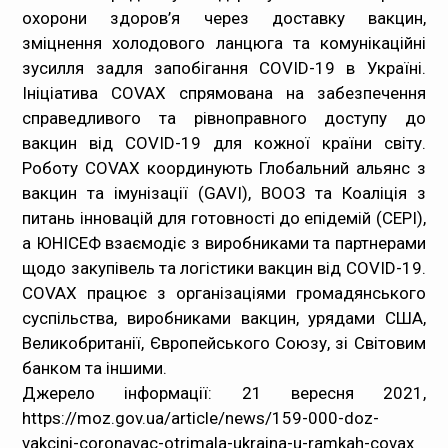
охорони здоров’я через доставку вакцин,
зміцнення холодового ланцюга та комунікаційні
зусилля задля запобігання COVID-19 в Україні.
Ініціатива COVAХ спрямована на забезпечення
справедливого та рівноправного доступу до
вакцин від COVID-19 для кожної країни світу.
Роботу COVAX координують Глобальний альянс з
вакцин та імунізації (
GAVI
),
ВООЗ
та Коаліція з
питань інновацій для готовності до епідемій (
CEPI
),
а
ЮНІСЕФ
взаємодіє з виробниками та партнерами
щодо закупівель та логістики вакцин від COVID-19.
COVAX працює з організаціями громадянського
суспільства, виробниками вакцин, урядами США,
Великобританії, Європейського Союзу, зі Світовим
банком та іншими.
Джерело інформації: 21 вересня 2021,
https://moz.gov.ua/article/news/159-000-doz-
vakcini-coronavac-otrimala-ukraina-u-ramkah-covax