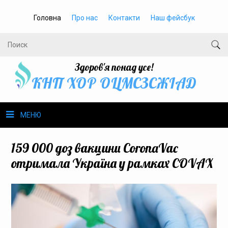
Головна
Про нас
Контакти
Наш фейсбук
Здоров'я понад усе!
КНП ХОР ОЦМСЗСЖIАД
МЕНЮ
Про нас
159 000 доз вакцини CoronaVac
отримала Україна у рамках COVAX
Громадське здоров’я
Безбар’єрність
Громадянам