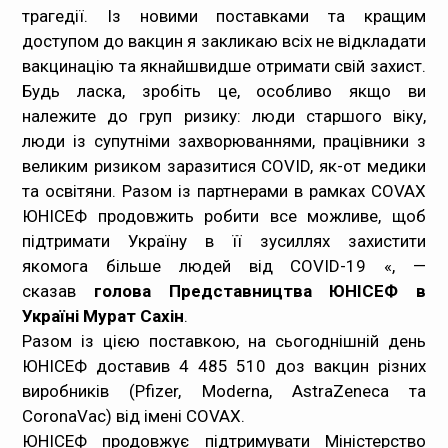
трагедії. Із новими поставками та кращим
доступом до вакцин я закликаю всіх не відкладати
вакцинацію та якнайшвидше отримати свій захист.
Будь ласка, зробіть це, особливо якщо ви
належите до груп ризику: люди старшого віку,
люди із супутніми захворюваннями, працівники з
великим ризиком заразитися COVID, як-от медики
та освітяни. Разом із партнерами в рамках COVAX
ЮНІСЕФ продовжить робити все можливе, щоб
підтримати Україну в її зусиллях захистити
якомога більше людей від COVID-19 «, —
сказав
голова Представництва ЮНІСЕФ в
Україні Мурат Сахін
.
Разом із цією поставкою, на сьогоднішній день
ЮНІСЕФ доставив 4 485 510 доз вакцин різних
виробників (Pfizer, Moderna, AstraZeneca та
CoronaVac) від імені COVAX.
ЮНІСЕФ продовжує підтримувати Міністерство