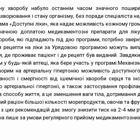
чну хворобу набуло останнім часом значного пошире
хворювання і стану організму, без поради спеціаліста н
рама «Доступні ліки», яка надає можливість кожному гро
начною доплатою медикаментозні препарати для лік
вороби, які підпадають під дію програми, потрібно зверн
ня рецепти на ліки за Урядовою програмою можуть випи
я, де проживає пацієнт і де рецепт був виданий. Завдяк
 у будь-якій аптеці, яка бере участь у програмі.Механіз
ворим на артеріальну гіпертонію можливість доступног
аності і смертності від ішемічної хвороби серця та і
 артеріальної гіпертонії, а також застосування проф
а способу життя, а це зменшення ваги тіла, дотримання
 раціон більшої кількості морепродуктів, овочів та фрук
з цих рекомендацій дає змогу знизити тиск на 2-4 мм р
можна лише за умови регулярного прийому медикаментозних