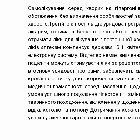
Самолікування серед хворих на гіпертоні
обстеження, без визначення особливостей за
хворого.Третій рік поспіль діє урядова прог
лікарем, отримати безкоштовно або з нез
отримати ліки для лікування гіпертонічної х
ліків аптекам компенсує держава. З 1 квіт
електронну систему. Відтепер немає значенн
пацієнти можуть отримувати ліки за рецептом
в основу урядової програми, забезпечить х
кров’яного тиску для скорочення захворюв
медичної грамотності серед населення щодо
умова успішного подолання гіпертонії — змін
тваринного походження, включення у щоденний
від алкоголю та тютюну.Дотримання кожної 
успіхів у лікуванні артеріальної гіпертонії 