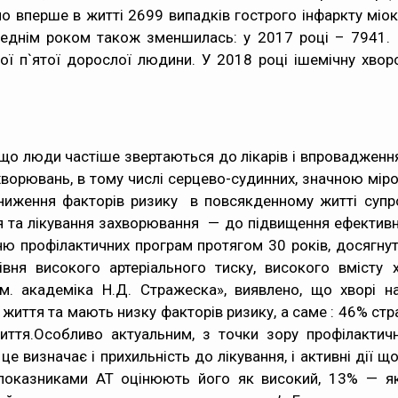
о вперше в житті 2699 випадків гострого інфаркту міо
опереднім роком також зменшилась: у 2017 році – 7941.
ої п`ятої дорослої людини. У 2018 році ішемічну хво
, що люди частіше звертаються до лікарів і впровадженн
ворювань, в тому числі серцево-судинних, значною мір
Зниження факторів ризику в повсякденному житті суп
я та лікування захворювання — до підвищення ефективнос
ню профілактичних програм протягом 30 років, досягнут
ня високого артеріального тиску, високого вмісту х
м. академіка Н.Д. Стражеска», виявлено, що хворі н
иття та мають низку факторів ризику, а саме : 46% стр
иття.Особливо актуальним, з точки зору профілактичн
е це визначає і прихильність до лікування, і активні дії
показниками АТ оцінюють його як високий, 13% — як