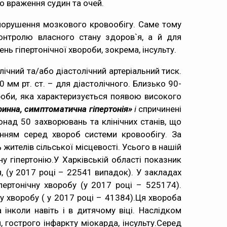
до враження судин та очей.
 порушення мозкового кровообігу. Саме тому
онтролю власного стану здоров`я, а й для
нь гіпертонічної хвороби, зокрема, інсульту.
лічний та/або діастолічний артеріальний тиск.
 мм рт. ст. – для діастолічного. Близько 90-
роби, яка характеризується появою високого
ринна, симптоматична гіпертонія»
і
спричинені
понад 50 захворювань та клінічних станів, що
нням серед хвороб системи кровообігу. За
жителів сільської місцевості. Усього в нашій
ну гіпертонію.У Харківській області показник
, (у 2017 році – 22541 випадок). У закладах
ертонічну хворобу (у 2017 році – 525174).
у хворобу ( у 2017 році – 41384).Ця хвороба
інколи навіть і в дитячому віці. Наслідком
 гострого інфаркту міокарда, інсульту.Серед