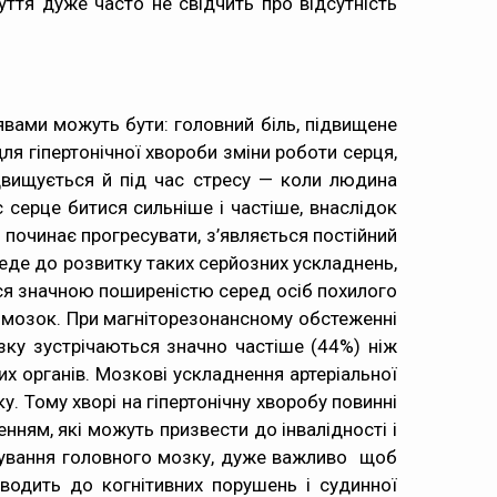
ття дуже часто не свідчить про відсутність
вами можуть бути: головний біль, підвищене
ля гіпертонічної хвороби зміни роботи серця,
ідвищується й під час стресу — коли людина
серце битися сильніше і частіше, внаслідок
 починає прогресувати, з’являється постійний
веде до розвитку таких серйозних ускладнень,
ться значною поширеністю серед осіб похилого
й мозок. При магніторезонансному обстеженні
зку зустрічаються значно частіше (44%) ніж
их органів. Мозкові ускладнення артеріальної
у. Тому хворі на гіпертонічну хворобу повинні
нням, які можуть призвести до інвалідності і
ціонування головного мозку, дуже важливо щоб
водить до когнітивних порушень і судинної