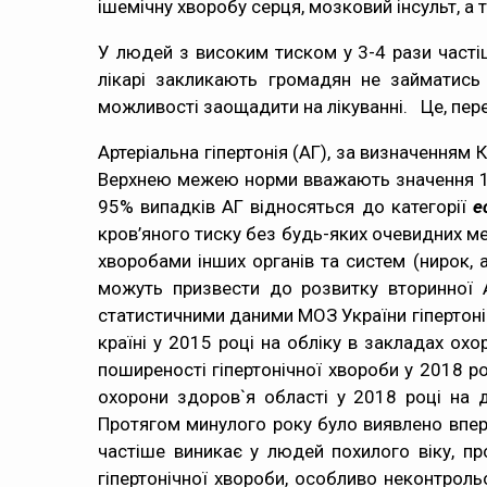
ішемічну хворобу серця, мозковий інсульт, а
У людей з високим тиском у 3-4 рази часті
лікарі закликають громадян не займатись
можливості заощадити на лікуванні. Це, перек
Артеріальна гіпертонія (АГ), за визначенням 
Верхнею межею норми вважають значення 140 м
95% випадків АГ відносяться до категорії
е
кров’яного тиску без будь-яких очевидних м
хворобами інших органів та систем (нирок, а
можуть призвести до розвитку вторинної 
статистичними даними МОЗ України гіпертоніч
країні у 2015 році на обліку в закладах охо
поширеності гіпертонічної хвороби у 2018 р
охорони здоров`я області у 2018 році на 
Протягом минулого року було виявлено вперш
частіше виникає у людей похилого віку, пр
гіпертонічної хвороби, особливо неконтроль