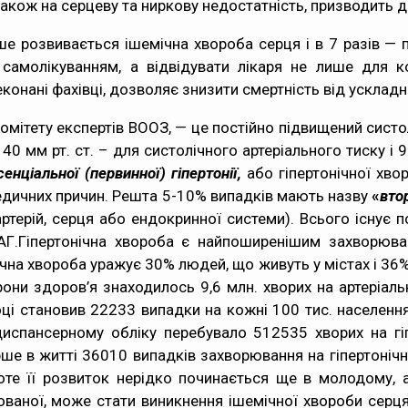
 також на серцеву та ниркову недостатність, призводить 
ше розвивається ішемічна хвороба серця і в 7 разів —
 самолікуванням, а відвідувати лікаря не лише для к
онані фахівці, дозволяє знизити смертність від ускладне
Комітету експертів ВООЗ, — це постійно підвищений систо
м рт. ст. – для систолічного артеріального тиску і 90
сенціальної (первинної) гіпертонії,
або гіпертонічної хво
едичних причин. Решта 5-10% випадків мають назву
«
вто
ртерій, серця або ендокринної системи). Всього існує 
АГ.Гіпертонічна хвороба є найпоширенішим захворюва
на хвороба уражує 30% людей, що живуть у містах і 36% 
рони здоров’я знаходилось 9,6 млн. хворих на артеріаль
оці становив 22233 випадки на кожні 100 тис. населення
диспансерному обліку перебувало 512535 хворих на гіп
е в житті 36010 випадків захворювання на гіпертонічн
оте її розвиток нерідко починається ще в молодому, а 
ованої, може стати виникнення ішемічної хвороби серця,