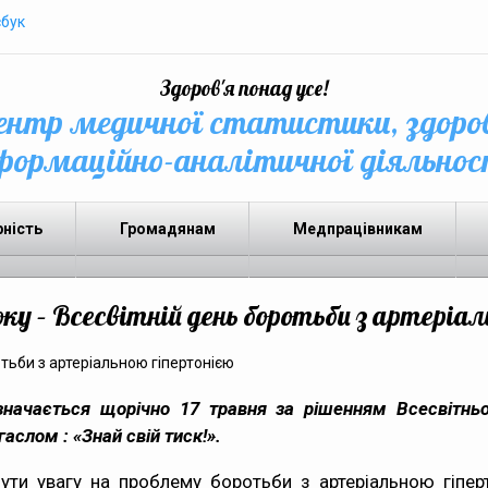
бук
Здоров'я понад усе!
нтр медичної статистики, здоро
формаційно-аналітичної діяльнос
рність
Громадянам
Медпрацівникам
оку – Всесвітній день боротьби з артеріа
дзначається щорічно 17 травня за рішенням Всесвітньої
гаслом : «Знай свій тиск!».
ути увагу на проблему боротьби з артеріальною гіпер