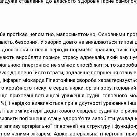
айдуже ставлення до власного здоров’я.Гарне самопочу
оба протікає непомітно, малосимптомно. Основними проя
ість, безсоння. У хворих довго не виявляються типові д
, досягаючи в певні періоди норми.Як правило, тиск п
нають виробляти гормон стресу адреналін, який змушує 
альною гіпертонією не змінює спосіб життя, то хвороба
 аж до повної його втрати, подальше погіршення стану 
я, інфаркт міокарда.Гіпертонічна хвороба характеризує
о кров’яного тиску є серце, нирки, орган зору, головни
о, що приховані вогнищеві ураження судин головного мо
26%), і нерідко виявляються при відсутності ураження інш
і і вагомі критерії додаткового серцево-судинного ризик
 виявити погіршення стану здоров′я та запобігти ускладне
и впливу артеріальної гіпертензії на структуру і функ
оміченими лікарем. Адже артеріальна гіпертонія приз