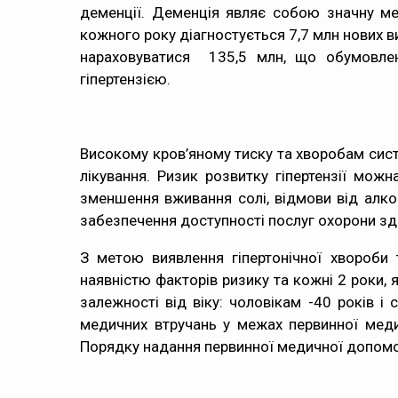
деменції. Деменція являє собою значну мед
кожного року діагностується 7,7 млн нових ви
нараховуватися 135,5 млн, що обумовлен
гіпертензією.
Високому кров’яному тиску та хворобам сист
лікування. Ризик розвитку гіпертензії мож
зменшення вживання солі, відмови від алко
забезпечення доступності послуг охорони зд
З метою виявлення гіпертонічної хвороби
наявністю факторів ризику та кожні 2 роки,
залежності від віку: чоловікам -40 років і 
медичних втручань у межах первинної мед
Порядку надання первинної медичної допомо