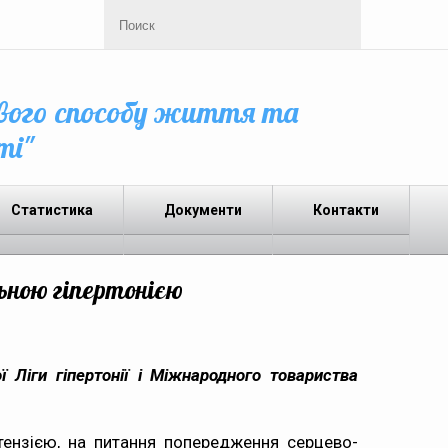
вого способу життя та
ті"
Статистика
Документи
Контакти
льною гіпертонією
 Ліги гіпертонії і Міжнародного товариства
тензією, на питання попередження серцево-