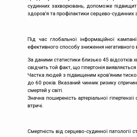
судинних захворювань, допоможе підвищити
здоров’я та профілактики серцево-судинних 
Під час глобальної інформаційної кампан
ефективного способу зниження негативного в
За даними статистики близько 45 відсотків х
свідчить той факт, що гіпертонія виявляєтьс
Частка людей з підвищеним кров’яним тиском з
до 60 років. Вказаний чинник ризику спричин
смертей у світі.
Значна поширеність артеріальної гіпертензі
втричі.
Смертність від серцево-судинної патології с