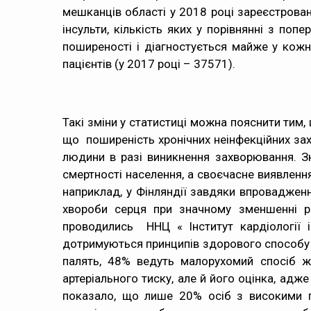
мешканців області у 2018 році зареєстрован
інсульти, кількість яких у порівнянні з п
поширеності і діагностується майже у кожн
пацієнтів (у 2017 році – 37571).
Такі зміни у статистиці можна пояснити тим
що поширеність хронічних неінфекційних зах
людини в разі виникнення захворювання. 
смертності населення, а своєчасне виявленн
наприклад, у Фінляндії завдяки впроваджен
хвороби серця при значному зменшенні рів
проводились ННЦ « Інститут кардіології і
дотримуються принципів здорового способу ж
палять, 48% ведуть малорухомий спосіб ж
артеріального тиску, але й його оцінка, адж
показало, що лише 20% осіб з високими 