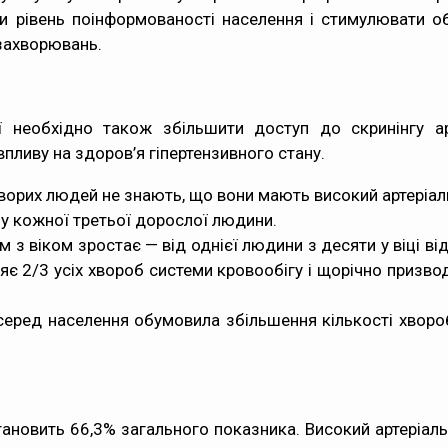
 рівень поінформованості населення і стимулювати об
захворювань.
ії необхідно також збільшити доступ до скринінгу ар
пливу на здоров’я гіпертензивного стану.
ворих людей не знають, що вони мають високий артеріаль
я у кожної третьої дорослої людини.
 віком зростає — від однієї людини з десяти у віці від 2
яє 2/3 усіх хвороб системи кровообігу і щорічно призво
ї серед населення обумовила збільшення кількості хворо
тановить 66,3% загального показника. Високий артеріал