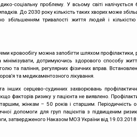
ико-соціальну проблему. У всьому світі налічується б
падків. До 2030 року кількість таких хворих може збільш
о збільшенням тривалості життя людей і кількістю
еми кровообігу можна запобігти шляхом профілактики, р
на мінімізувати, дотримуючись здорового способу житт
голю та паління, регулярних фізичних вправ. Встановл
оров’я та медикаментозного лікування.
 та інших серцево-судинних захворювань профілактичн
 якщо факторів ризику у пацієнта не виявлено. Профіла
старшим, жінкам – 50 років і старшим. Періодичність ог
ичної допомоги для груп пацієнтів з підвищеним риз
ги, затвердженого Наказом МОЗ України від 19.03.2018