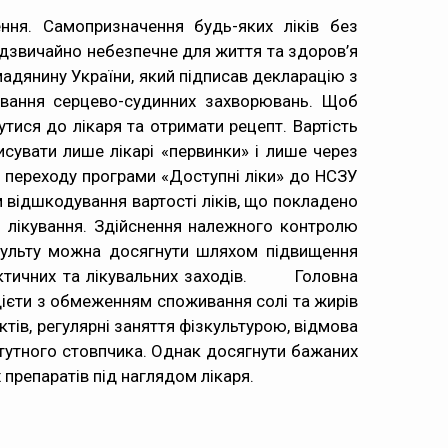
ння. Самопризначення будь-яких ліків без
адзвичайно небезпечне для життя та здоров’я
мадянину України, який підписав декларацію з
ування серцево-судинних захворювань. Щоб
утися до лікаря та отримати рецепт. Вартість
сувати лише лікарі «первинки» і лише через
и переходу програми «Доступні ліки» до НСЗУ
м відшкодування вартості ліків, що покладено
о лікування. Здійснення належного контролю
нсульту можна досягнути шляхом підвищення
ілактичних та лікувальних заходів. Головна
 дієти з обмеженням споживання солі та жирів
тів, регулярні заняття фізкультурою, відмова
тутного стовпчика. Однак досягнути бажаних
 препаратів під наглядом лікаря.