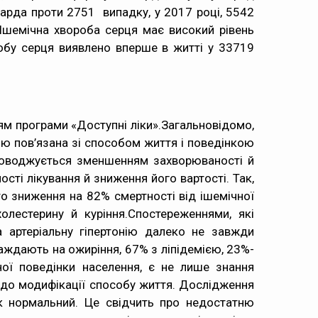
карда проти 2751 випадку, у 2017 році, 5542
 Ішемічна хвороба серця має високий рівень
робу серця виявлено вперше в житті у 33719
ям програми «Доступні ліки».Загальновідомо,
ою пов’язана зі способом життя і поведінкою
роводжується зменшенням захворюваності й
ті лікування й зниження його вартості. Так,
о зниження на 82% смертності від ішемічної
олестерину й куріння.Спостереженнями, які
а артеріальну гіпертонію далеко не завжди
аждають на ожиріння, 67% з ліпідемією, 23%-
ої поведінки населення, є не лише знання
 щодо модифікації способу життя. Дослідження
 нормальний. Це свідчить про недостатню