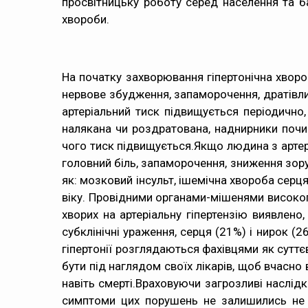
просвітницьку роботу серед населення та б
хвороби.
На початку захворювання гіпертонічна хвор
нервове збудження, запаморочення, дратівлив
артеріальний тиск підвищується періодично
налякана чи роздратована, наднирники почи
чого тиск підвищується.Якщо людина з артері
головний біль, запаморочення, зниження зору
як: мозковий інсульт, ішемічна хвороба серц
віку. Провідними органами-мішенями високог
хворих на артеріальну гіпертензію виявлен
субклінічні ураження, серця (21%) і нирок (
гіпертонії розглядаються фахівцями як суттєв
бути під наглядом своїх лікарів, щоб вчасно
навіть смерті.Враховуючи загрозливі наслідк
симптоми цих порушень не залишились не п