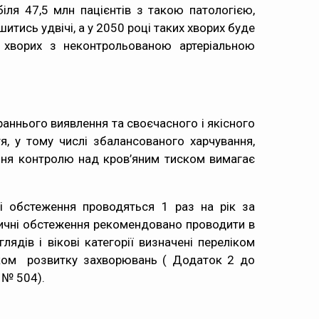
іля 47,5 млн пацієнтів з такою патологією,
итись удвічі, а у 2050 році таких хворих буде
 хворих з неконтрольованою артеріальною
аннього виявлення та своєчасного і якісного
я, у тому числі збалансованого харчування,
ення контролю над кров’яним тиском вимагає
і обстеження проводяться 1 раз на рік за
ктичні обстеження рекомендовано проводити в
лядів і вікові категорії визначені переліком
иком розвитку захворювань ( Додаток 2 до
 № 504).