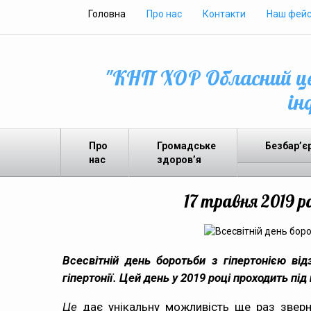
Головна
Про нас
Контакти
Наш фейс
"КНП ХОР Обласний це
ін
Про
Громадське
Безбар’є
нас
здоров’я
17 травня 2019 р
Всесвітній день боротьби з гіпертонією ві
гіпертонії. Цей день у 2019 році проходить під 
Це
дає унікальну можливість ще раз зверн