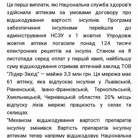
Це перші виплати, які Національна служба здоров’я
Медпрацівникам
здійснила аптекам за умовами договору про
відшкодування вартості інсулінів. Програма
Статистика
забезпечення інсулінами перейшла до
адміністрування НСЗУ з 1 жовтня. Упродовж
Документи
жовтня аптеки погасили понад 124 тисячі
електронних рецептів на інсулін. Станом на 8
Контакти
листопада серед оплат у першій хвилі, найбільшу
суму відшкодування отримав аптечний заклад ТОВ
Карта сайта
“Лідер-Захід” — майже 3,3 млн грн. Ця мережа має
61 аптеку, яка відпускає інсуліни у Львівській,
Рівненській, Івано-Франківській, Тернопільській,
Хмельницькій, Чернівецькій областях. 20% місць
відпуску ліків мережі працюють у селах та
селищах.
“Механізм відшкодування вартості препаратів
інсуліну змінився. Вартість препаратів інсуліну
аптекам тепер напряму відшкодовує Національна