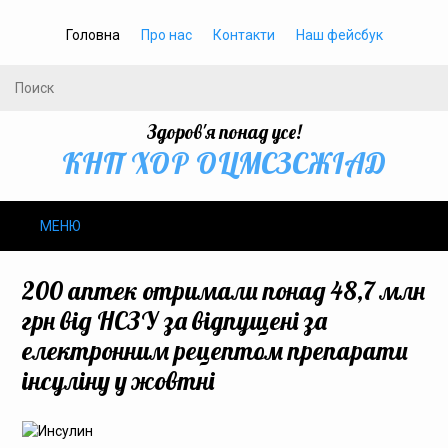
Головна
Про нас
Контакти
Наш фейсбук
Здоров'я понад усе!
КНП ХОР ОЦМСЗСЖIАД
МЕНЮ
Про нас
200 аптек отримали понад 48,7 млн
грн від НСЗУ за відпущені за
Громадське здоров’я
електронним рецептом препарати
інсуліну у жовтні
Безбар’єрність
Громадянам