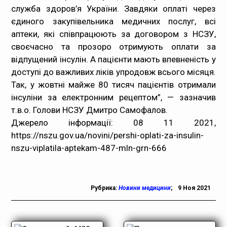
служба здоров’я України. Завдяки оплаті через
єдиного закупівельника медичних послуг, всі
аптеки, які співпрацюють за договором з НСЗУ,
своєчасно та прозоро отримують оплати за
відпущений інсулін. А пацієнти мають впевненість у
доступі до важливих ліків упродовж всього місяця.
Так, у жовтні майже 80 тисяч пацієнтів отримали
інсуліни за електронним рецептом”, — зазначив
т.в.о. Голови НСЗУ Дмитро Самофалов.
Джерело інформації: 08 11 2021,
https://nszu.gov.ua/novini/pershi-oplati-za-insulin-
nszu-viplatila-aptekam-487-mln-grn-666
Рубрика:
Новини медицини
;
9 Ноя 2021