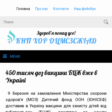
Головна
Про нас
Контакти
Наш фейсбук
Здоров'я понад усе!
КНП ХОР ОЦМСЗСЖIАД
МЕНЮ
Про нас
450 тисяч доз вакцини БЦЖ вже в
Україні
Громадське здоров’я
9 березня на замовлення Міністерства охорони
Безбар’єрність
здоров’я (МОЗ) Дитячий фонд ООН (ЮНІСЕФ)
доставив в Україну вакцини для захисту дітей від
Громадянам