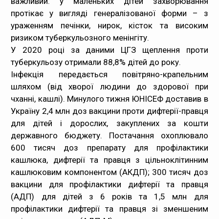
важливий: у маленьких дітей захворювання
протікає у вигляді генералізованої форми – з
ураженням печінки, нирок, кісток та високим
ризиком туберкульозного менінгіту.
У 2020 році за даними ЦГЗ щеплення проти
туберкульозу отримали 88,8% дітей до року.
Інфекція передається повітряно-крапельним
шляхом (від хворої людини до здорової при
чханні, кашлі). Минулого тижня ЮНІСЕФ доставив в
Україну 2,4 млн доз вакцини проти дифтерії-правця
для дітей і дорослих, закуплених за кошти
державного бюджету. Постачання охоплювало
600 тисяч доз препарату для профілактики
кашлюка, дифтерії та правця з цільноклітинним
кашлюковим компонентом (АКДП); 300 тисяч доз
вакцини для профілактики дифтерії та правця
(АДП) для дітей з 6 років та 1,5 млн для
профілактики дифтерії та правця зі зменшеним