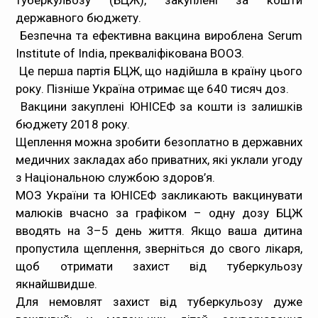
туберкульозу (БЦЖ), закуплені за кошти
державного бюджету.
Медпрацівникам
Безпечна та ефективна вакцина вироблена Serum
Institute of India, прекваліфікована ВООЗ.
Статистика
Це перша партія БЦЖ, що надійшла в країну цього
року. Пізніше Україна отримає ще 640 тисяч доз.
Документи
Вакцини закуплені ЮНІСЕФ за кошти із залишків
бюджету 2018 року.
Контакти
Щеплення можна зробити безоплатно в державних
медичних закладах або приватних, які уклали угоду
Карта сайта
з Національною службою здоров’я.
МОЗ України та ЮНІСЕФ закликають вакцинувати
малюків вчасно за графіком – одну дозу БЦЖ
вводять на 3–5 день життя. Якщо ваша дитина
пропустила щеплення, зверніться до свого лікаря,
щоб отримати захист від туберкульозу
якнайшвидше.
Для немовлят захист від туберкульозу дуже