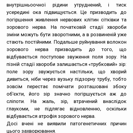
внутрішньоочної рідини утруднений, і тиск
усередині ока підвищується. Це призводить до
погіршення живлення нервових клітин сітківки та
зорового нерва. На початковій стадії хвороби
зміни можуть бути зворотними, а в розвиненій уже
стають постійними. Подальше руйнування волокон
зорового нерва призводить до того, що
відбувається поступове звуження поля зору. На
пізній стадії хвороби залишається «трубковий» зір:
поле зору звужується настільки, що хворий
дивиться, ніби через вузьку підзорну трубу, тобто
зовсім перестає помічати розташовані збоку
об’єкти, його зір значно погіршується аж до
сліпоти. На жаль, зір, втрачений внаслідок
глаукоми, не підлягає відновленню, оскільки
відбувається атрофія зорового нерва.
Досі вчені не виявили патогенетичних причин
цього захворювання.