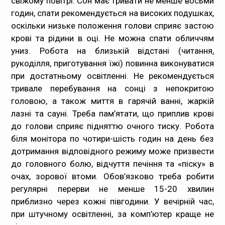
свіжому повітрі. Сон має тривати не менше восьми
годин, спати рекомендується на високих подушках,
оскільки низьке положення голови сприяє застою
крові та рідини в оці. Не можна спати обличчям
униз. Робота на близькій відстані (читання,
рукоділля, приготування їжі) повинна виконуватися
при достатньому освітленні. Не рекомендується
тривале перебування на сонці з непокритою
головою, а також миття в гарячій ванні, жаркій
лазні та сауні. Треба пам’ятати, що приплив крові
до голови сприяє підняттю очного тиску. Робота
біля монітора по чотири-шість годин на день без
дотримання відповідного режиму може призвести
до головного болю, відчуття печіння та «піску» в
очах, зорової втоми. Обов’язково треба робити
регулярні перерви не менше 15-20 хвилин
приблизно через кожні півгодини. У вечірній час,
при штучному освітленні, за комп’ютер краще не