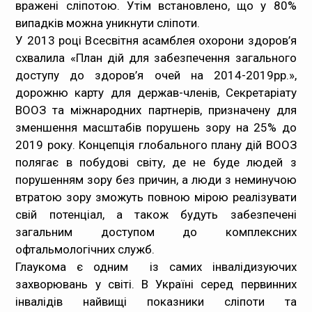
вражені сліпотою. Утім встановлено, що у 80%
випадків можна уникнути сліпоти.
У 2013 році Всесвітня асамблея охорони здоров’я
схвалила «План дій для забезпечення загального
доступу до здоров’я очей на 2014-2019рр.»,
дорожню карту для держав-членів, Секретаріату
ВООЗ та міжнародних партнерів, призначену для
зменшення масштабів порушень зору на 25% до
2019 року. Концепція глобального плану дій ВООЗ
полягає в побудові світу, де не буде людей з
порушенням зору без причин, а люди з неминучою
втратою зору зможуть повною мірою реалізувати
свій потенціал, а також будуть забезпечені
загальним доступом до комплексних
офтальмологічних служб.
Глаукома є одним із самих інвалідизуючих
захворювань у світі. В Україні серед первинних
інвалідів найвищі показники сліпоти та