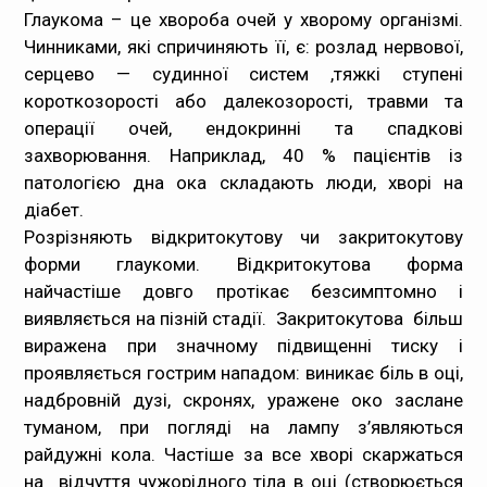
Глаукома – це хвороба очей у хворому організмі.
Чинниками, які спричиняють її, є: розлад нервової,
серцево — судинної систем ,тяжкі ступені
короткозорості або далекозорості, травми та
операції очей, ендокринні та спадкові
захворювання. Наприклад, 40 % пацієнтів із
патологією дна ока складають люди, хворі на
діабет.
Розрізняють відкритокутову чи закритокутову
форми глаукоми. Відкритокутова форма
найчастіше довго протікає безсимптомно і
виявляється на пізній стадії. Закритокутова більш
виражена при значному підвищенні тиску і
проявляється гострим нападом: виникає біль в оці,
надбровній дузі, скронях, уражене око заслане
туманом, при погляді на лампу з’являються
райдужні кола. Частіше за все хворі скаржаться
на відчуття чужорідного тіла в оці (створюється