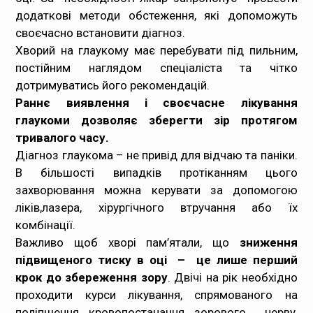
додаткові методи обстеження, які допоможуть
своєчасно встановити діагноз.
Хворий на глаукому має перебувати під пильним,
постійним наглядом спеціаліста та чітко
дотримуватись його рекомендацій.
Раннє виявлення і своєчасне лікування
глаукоми дозволяє зберегти зір протягом
тривалого часу.
Діагноз глаукома – не привід для відчаю та паніки.
В більшості випадків протіканням цього
захворювання можна керувати за допомогою
ліків,лазера, хірургічного втручання або їх
комбінації.
Важливо щоб хворі пам’ятали, що
зниження
підвищеного тиску в оці – це лише перший
крок до збереження зору
.
Двічі на рік необхідно
проходити курси лікування, спрямованого на
поліпшення кровопостачання зорового нерву,