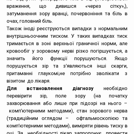
враження, що дивишся «через сітку»,),
затуманення зору вранці, почервоніння та біль в
очах, головний біль.
Також іноді реєструються випадки з нормальним
внутрішньоочним тиском. У таких випадках тиск
тримається в зоні верхньої граничної норми, але
кровообіг у зоровому нерві різко погіршується, а
значить його функції порушуються. Якщо
порушується зір та з’являються інші скарги,
притаманні глаукомі,не потрібно зволікати з
візитом до лікаря.
Для встановлення діагнозу
необхідно
перевірити зір, поле зору (на початку
захворювання або лише при підозрі на нього –
комп’ютерними методами), стан зорового нерва
(традиційним оглядом – офтальмоскопією та
комп’ютерними методами), виміряти рівень тиску в
оці. За необхідності лікар запропонує провести