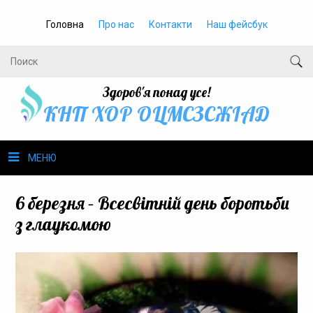
Головна
Про нас
Контакти
Наш фейсбук
Здоров'я понад усе!
КНП ХОР ОЦМСЗСЖIАД
МЕНЮ
Про нас
6 березня – Всесвітній день боротьби
з глаукомою
Громадське здоров’я
Безбар’єрність
Громадянам