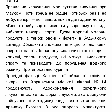
сідати.
Правильне харчування має суттєве значення при
глаукомі. Їсти треба не рідше чотирьох разів на
добу, вечеря — не пізніше, ніж за дві години до сну.
М’ясо та рибу варто вживати у вареному вигляді,
вибирати нежирні сорти. Дуже корисні молочні
продукти, а також овочі й фрукти в будь-якому
вигляді. Обмежити споживання міцного чаю, кави,
спиртних напоїв. Із раціону виключити гострі, пряні,
копчені, солоні продукти, які можуть викликати
спрагу та призводити до порушення водного
режиму. Протипоказано куріння.
Провідні фахівці Харківської обласної клінічної
лікарні та Харківської міської лікарні №14
продовжують удосконалення хірургічного
лікування складних форм глаукоми, застосовуючи
найсучасніші методики,серед яких є встановлення
дренажу Express. В око хворого імплантують