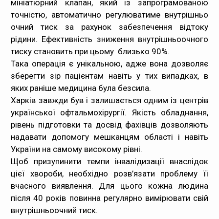
мініатюрний клапан, який із запрограмованою
точністю, автоматично регулюватиме внутрішньо
очний тиск за рахунок забезпечення відтоку
рідини. Ефективність зниження внутрішньоочного
тиску становить при цьому близько 90%.
Така операція є унікальною, адже вона дозволяє
зберегти зір пацієнтам навіть у тих випадках, в
яких раніше медицина була безсила.
Харків завжди був і залишається одним із центрів
української офтальмохірургії. Якість обладнання,
рівень підготовки та досвід фахівців дозволяють
надавати допомогу мешканцям області і навіть
України на самому високому рівні.
Щоб призупинити темпи інвалідизації внаслідок
цієї хвороби, необхідно розв’язати проблему її
вчасного виявлення. Для цього кожна людина
після 40 років повинна регулярно вимірювати свій
внутрішньоочний тиск.