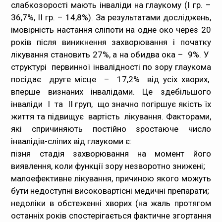
слабкозорості мають інваліди на глаукому (I гр. –
36,7%, II гр. – 14,8%). За результатами досліджень,
імовірність настання сліпоти на одне око через 20
років після виникнення захворювання і початку
лікування становить 27%, а на обидва ока – 9%. У
структурі первинної інвалідності по зору глаукома
посідає друге місце – 17,2% від усіх хворих,
вперше визнаних інвалідами. Це здебільшого
інваліди І та ІІ груп, що значно погіршує якість їх
життя та підвищує вартість лікування. Факторами,
які спричиняють постійно зростаюче число
інвалідів-сліпих від глаукоми є:
пізня стадія захворювання на момент його
виявлення, коли функції зору незворотно знижені;
малоефективне лікування, причиною якого можуть
бути недоступні високовартісні медичні препарати;
недоліки в обстеженні хворих (на жаль протягом
останніх років спостерігається фактичне згортання