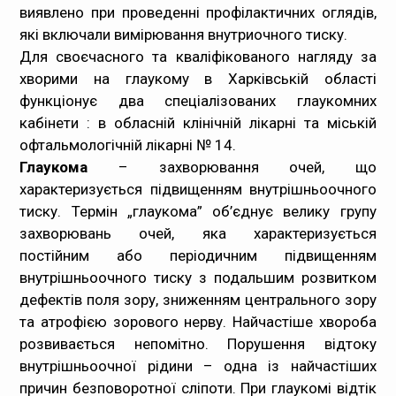
виявлено при проведенні профілактичних оглядів,
які включали вимірювання внутриочного тиску.
Для своєчасного та кваліфікованого нагляду за
хворими на глаукому в Харківській області
функціонує два спеціалізованих глаукомних
кабінети : в обласній клінічній лікарні та міській
офтальмологічній лікарні № 14.
Глаукома
– захворювання очей, що
характеризується підвищенням внутрішньоочного
тиску. Термін „глаукома” об’єднує велику групу
захворювань очей, яка характеризується
постійним або періодичним підвищенням
внутрішньоочного тиску з подальшим розвитком
дефектів поля зору, зниженням центрального зору
та атрофією зорового нерву. Найчастіше хвороба
розвивається непомітно. Порушення відтоку
внутрішньоочної рідини – одна із найчастіших
причин безповоротної сліпоти. При глаукомі відтік