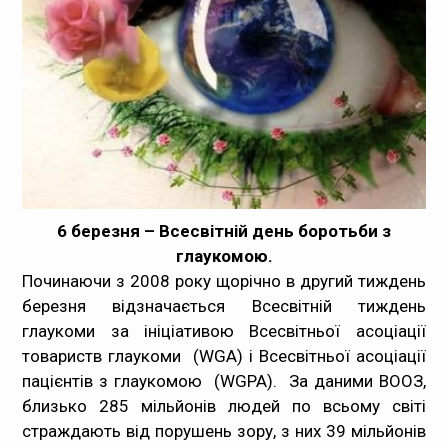
Медпрацівникам
Статистика
Документи
Контакти
Карта сайта
6
березня – Всесвітній день боротьби з
глаукомою.
Починаючи з 2008 року щорічно в другий тиждень
березня відзначається Всесвітній тиждень
глаукоми за ініціативою Всесвітньої асоціації
товариств глаукоми (WGA) і Всесвітньої асоціації
пацієнтів з глаукомою (WGPA). За даними ВООЗ,
близько 285 мільйонів людей по всьому світі
страждають від порушень зору, з них 39 мільйонів