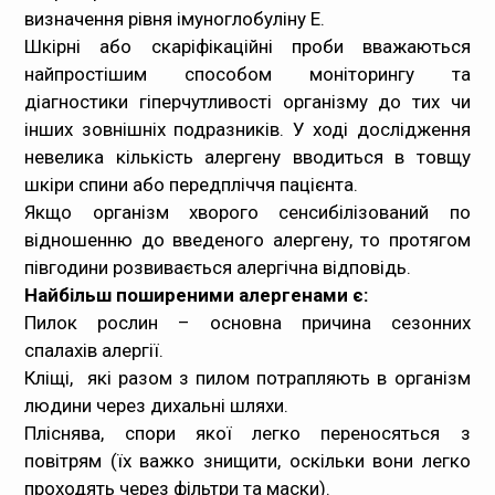
визначення рівня імуноглобуліну Е.
Шкірні або скаріфікаційні проби вважаються
найпростішим способом моніторингу та
діагностики гіперчутливості організму до тих чи
інших зовнішніх подразників. У ході дослідження
невелика кількість алергену вводиться в товщу
шкіри спини або передпліччя пацієнта.
Якщо організм хворого сенсибілізований по
відношенню до введеного алергену, то протягом
півгодини розвивається алергічна відповідь.
Найбільш поширеними алергенами є:
Пилок рослин – основна причина сезонних
спалахів алергії.
Кліщі, які разом з пилом потрапляють в організм
людини через дихальні шляхи.
Пліснява
, спори якої легко переносяться з
повітрям (їх важко знищити, оскільки вони легко
проходять через фільтри та маски).