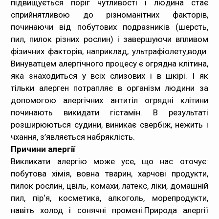
підвищується поріг чутливості і людина стає
сприйнятливою до різноманітних факторів,
починаючи від побутових подразників (шерсть,
пил, пилок різних рослин) і завершуючи впливом
фізичних факторів, наприклад, ультрафіолету,води.
Винуватцем алергічного процесу є огрядна клітина,
яка знаходиться у всіх слизових і в шкірі. І як
тільки алерген потрапляє в організм людини за
допомогою алергічних антитіл огрядні клітини
починають викидати гістамін. В результаті
розширюються судини, виникає свербіж, нежить і
чхання, з’являється набряклість.
Причини алергії
Викликати алергію може усе, що нас оточує:
побутова хімія, вовна тварин, харчові продукти,
пилок рослин, цвіль, комахи, латекс, ліки, домашній
пил, пір‘я, косметика, алкоголь, морепродукти,
навіть холод і сонячні промені.Природа алергії