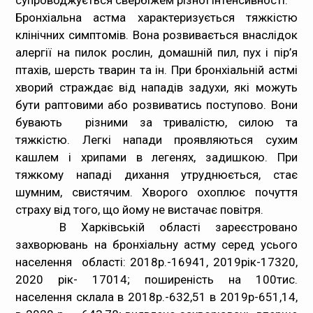
супроводжується свербіжем різної інтенсивності.
Бронхіальна астма
характеризується тяжкістю
клінічних симптомів. Вона розвивається внаслідок
алергії на пилок рослин, домашній пил, пух і пір’я
птахів, шерсть тварин та ін. При бронхіальній астмі
хворий страждає від нападів задухи, які можуть
бути раптовими або розвиватись поступово. Вони
бувають різними за тривалістю, силою та
тяжкістю. Легкі напади проявляються сухим
кашлем і хрипами в легенях, задишкою. При
тяжкому нападі дихання утруднюється, стає
шумним, свистячим. Хворого охоплює почуття
страху від того, що йому не вистачає повітря.
В Харківській області зареєстровано
захворювань на бронхіальну астму серед усього
населення області: 2018р.-16941, 2019рік-17320,
2020 рік- 17014; поширеність на 100тис.
населення склала в 2018р.-632,51 в 2019р-651,14,