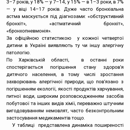
3–7 років, у 18% — у 7–14, у 15% — в 1–3 роки, в 7%
— у віці 14–17 років. Дуже часто бронхіальна
астма маскується під діагнозами: «обструктивний
бронхіт», «астматичний бронхіт»,
«бронхопневмонія».
За офіційною статистикою у кожної четвертої
дитини в Україні виявляють ту чи іншу алергічну
патологію.
По Харківській області, в останні роки
спостерігається погіршення стану здоров’я
дитячого населення, в тому числі зростання
захворювань алергічної природи, що пов’язано з
погіршенням екології, якості продуктів харчування,
питної води, широким розповсюдженням засобів
побутової та інших видів хімії, переважно штучним
вигодовуванням немовлят, часто безконтрольним
застосування медикаментів тощо.
У таблиці представлена динаміка поширеності