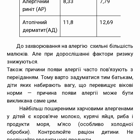
Алергічний
8,33
7,79
риніт (АР)
Атопічний
11,8
12,69
дерматит(АД)
До захворювання на алергію схильні більшість
малюків. Але при дорослішанні фактори ризику
знижуються.
Також причини появи алергії часто пов’язують з
переїданням. Тому варто задуматися тим батькам,
діти яких набирають вагу, що перевищує вікові
норми — причина появи алергії може бути
викликана саме цим.
Найбільш поширеними харчовими алергенами
у дітей є коров’яче молоко, курячі яйця, риба і
продукти моря, м’ясо (особливо холодної
обробки). Контролюйте раціон дитини. Не
поспішайте вводити нові продукти.