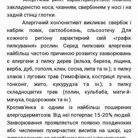
закладеністю носа, чханням, свербінням у носі і на
задній стінці глотки.
Алергічний кон’юнктивіт
викликає свербіж і
набряк повік, світлобоязнь, сльозотечу. Для
кожного регіону характерний свій «графік
пилкування» рослин. Серед пилкових алергенів
найбільш частою причиною розвитку захворювань
є алергени з пилку дерев (вільха, береза, ліщина,
верба, дуб, тополя, клен, сосна, липа та ін.); з пилку
злаків і лугових трав (тимофіївка, костриця лучна,
тонконіг, жито, кукурудза та ін.); з пилку
складноцвітих трав (полин, кульбаба, мати-й-
мачуха, подорожник та ін.).
Кропив’янка
є одним із найбільш поширених
алергодерматозів. Від неї потерпає 15-20% людей.
Захворювання проявляється появою поодиноких
або численних пухирчастих висипів на шкірі, що