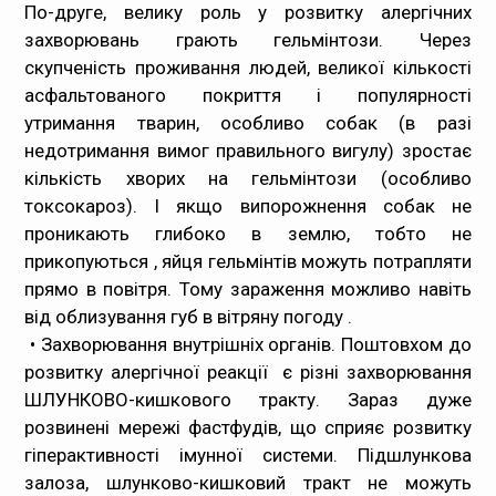
По-друге, велику роль у розвитку алергічних
захворювань грають гельмінтози. Через
скупченість проживання людей, великої кількості
асфальтованого покриття і популярності
утримання тварин, особливо собак (в разі
недотримання вимог правильного вигулу) зростає
кількість хворих на гельмінтози (особливо
токсокароз). І якщо випорожнення собак не
проникають глибоко в землю, тобто не
прикопуються , яйця гельмінтів можуть потрапляти
прямо в повітря. Тому зараження можливо навіть
від облизування губ в вітряну погоду .
• Захворювання внутрішніх органів. Поштовхом до
розвитку алергічної реакції є різні захворювання
ШЛУНКОВО-кишкового тракту. Зараз дуже
розвинені мережі фастфудів, що сприяє розвитку
гіперактивності імунної системи. Підшлункова
залоза, шлунково-кишковий тракт не можуть