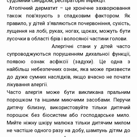
судомний синдром, респіраторні інфекції.
Атопічний дерматит
– це хронічне захворювання
також пов’язують з спадковим фактором. Як
правило, у дітей з’являються почервоніння, сухість,
лущення на лобі, руках, ногах, щоках, можуть бути
лусочки в області брів і волосяної частини голови.
Алергічні стани у дітей часто
супроводжуються порушенням дихальної функції,
появою ознак асфіксії (задухи). Це одна з
найбільш небезпечних ознак, яка може призвести
до дуже сумних наслідків, якщо вчасно не почати
лікування алергії.
Часто алергія може бути викликана пральним
порошком та іншими миючими засобами. Перучи
дитячу білизну, використовуйте тільки дитячий
порошок без біосистем або господарське мило.
Мийте ніжну шкіру малюка тільки дитячим милом
не частіше одного разу на добу, шампунь дітям до