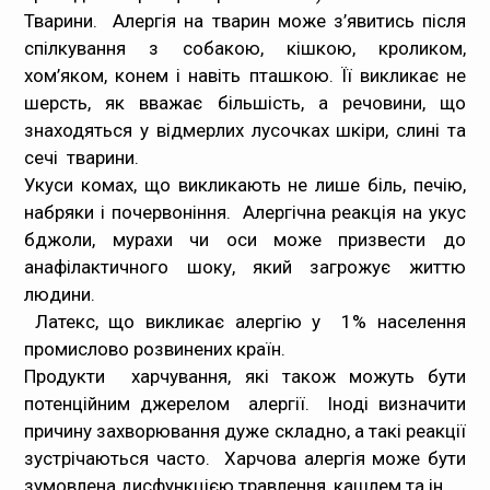
Тварини. Алергія на тварин може з’явитись після
спілкування з собакою, кішкою, кроликом,
хом’яком, конем і навіть пташкою. Її викликає не
шерсть, як вважає більшість, а речовини, що
знаходяться у відмерлих лусочках шкіри, слині та
сечі тварини.
Укуси комах
, що викликають не лише біль, печію,
набряки і почервоніння. Алергічна реакція на укус
бджоли, мурахи чи оси може призвести до
анафілактичного шоку, який загрожує життю
людини.
Латекс
, що викликає алергію у 1% населення
промислово розвинених країн.
Продукти харчування, які також можуть бути
потенційним джерелом алергії. Іноді визначити
причину захворювання дуже складно, а такі реакції
зустрічаються часто. Харчова алергія може бути
зумовлена дисфункцією травлення,
каш
лем та ін.