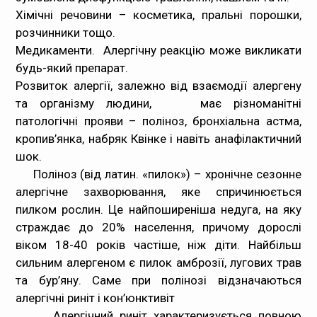
Хімічні речовини – косметика, пральні порошки,
розчинники тощо.
Медикаменти. Алергічну реакцію може викликати
будь-який препарат.
Розвиток алергії, залежно від взаємодії алергену
та організму людини, має різноманітні
патологічні прояви – поліноз, бронхіальна астма,
кропив’янка, набряк Квінке і навіть анафілактичний
шок.
Поліноз
(від латин. «пилок») – хронічне сезонне
алергічне захворювання, яке спричинюється
пилком рослин. Це найпоширеніша недуга, на яку
страждає до 20% населення, причому дорослі
віком 18-40 років частіше, ніж діти. Найбільш
сильним алергеном є пилок амброзії, лугових трав
та бур’яну. Саме при полінозі відзначаються
алергічні риніт і кон’юнктивіт
Алергічний риніт
характеризується повною