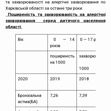
та захворюваності на алергічні захворювання по
Харківській області за останні три роки:
Поширеність та захворюваність на алергічні
захворювання серед дитячого населення
області
Вік
0 — 14
0 — 17 років
років
поширеність
захворюваність
на 1000
на
1000
2020
2019
2018
Бронхіальна
7,26
7,39
астма(БА)