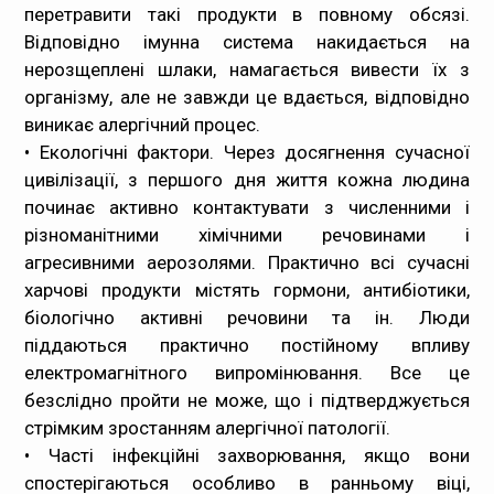
перетравити такі продукти в повному обсязі.
Відповідно імунна система накидається на
нерозщеплені шлаки, намагається вивести їх з
організму, але не завжди це вдається, відповідно
виникає алергічни
й
процес.
• Екологічні фактори. Через досягнення сучасної
цивілізації, з першого дня життя кожна людина
починає активно контактувати з численними і
різноманітними хімічними речовинами і
агресивними аерозолями. Практично всі сучасні
харчові продукти містять гормони, антибіотики,
біологічно активні речовини та ін. Люди
піддаються практично постійному впливу
електромагнітного випромінювання. Все це
безслідно пройти не може, що і підтверджується
стрімким зростанням алергічної патології.
• Часті інфекційні захворювання, якщо вони
спостерігаються особливо в ранньому віці,