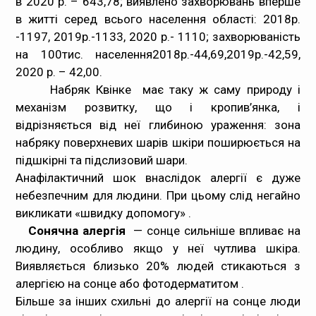
в 2020 р. – 643,78; виявлено захворювань вперше
в житті серед всього населення області: 2018р.
-1197, 2019р.-1133, 2020 р.- 1110; захворюваність
на 100тис. населення2018р.-44,69,2019р.-42,59,
2020 р. – 42,00.
Набряк Квінке
має таку ж саму природу і
механізм розвитку, що і кропив’янка, і
відрізняється від неї глибиною ураження: зона
набряку поверхневих шарів шкіри поширюється на
підшкірні та підслизовий шари.
Анафілактичний шок
внаслідок алергії є дуже
небезпечним для людини. При цьому слід негайно
викликати «швидку допомогу» .
Сонячна алергія
— сонце сильніше впливає на
людину, особливо якщо у неї чутлива шкіра.
Виявляється близько 20% людей стикаються з
алергією на сонце або фотодерматитом .
Більше за інших схильні до алергії на сонце люди