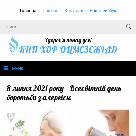
Головна
Про нас
Контакти
Наш фейсбук
Здоров'я понад усе!
КНП ХОР ОЦМСЗСЖIАД
МЕНЮ
Про нас
8 липня 2021 року – Всесвітній день
боротьби з алергією
Громадське здоров’я
Безбар’єрність
Громадянам