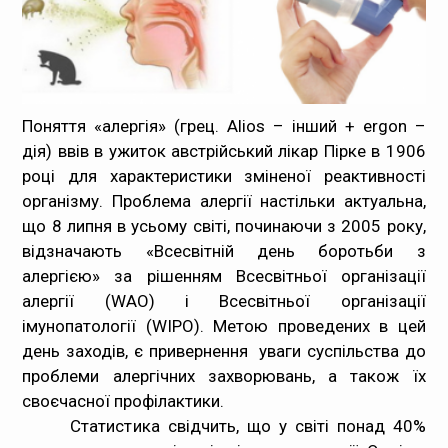
Медпрацівникам
Статистика
Поняття «алергія» (грец. Alios – інший + ergon –
Документи
дія) ввів в ужиток австрійський лікар Пірке в 1906
році для характеристики зміненої реактивності
Контакти
організму. Проблема алергії настільки актуальна,
що 8 липня в усьому світі, починаючи з 2005 року,
Карта сайта
відзначають «Всесвітній день боротьби з
алергією» за рішенням Всесвітньої організації
алергії (WAO) і Всесвітньої організації
імунопатології (WIPO). Метою проведених в цей
день заходів, є привернення уваги суспільства до
проблеми алергічних захворювань, а також їх
своєчасної профілактики.
Статистика свідчить, що у світі понад 40%