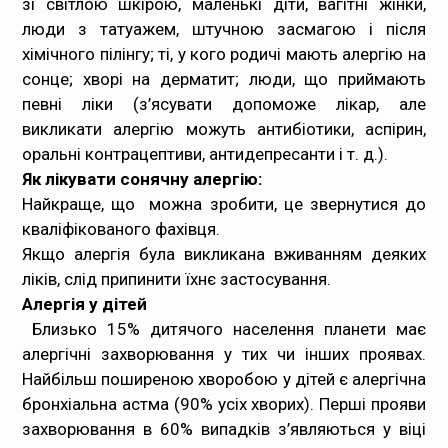
зі світлою шкірою, маленькі діти, вагітні жінки,
люди з татуажем, штучною засмагою і після
хімічного пілінгу; ті, у кого родичі мають алергію на
сонце; хворі на дерматит; люди, що приймають
певні ліки (з’ясувати допоможе лікар, але
викликати алергію можуть антибіотики, аспірин,
оральні контрацептиви, антидепресанти і т. д.).
Як лікувати сонячну алергію:
Найкраще, що можна зробити, це звернутися до
кваліфікованого фахівця.
Якщо алергія була викликана вживанням деяких
ліків, слід припинити їхнє застосування.
Алергія у дітей
Близько 15% дитячого населення планети має
алергічні захворювання у тих чи інших проявах.
Найбільш поширеною хворобою у дітей є алергічна
бронхіальна астма (90% усіх хворих). Перші прояви
захворювання в 60% випадків з’являються у віці