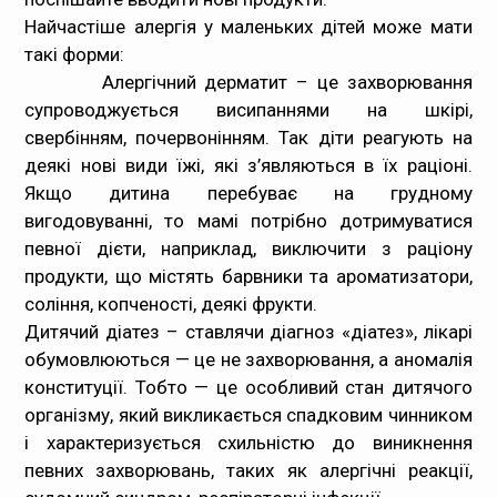
Найчастіше алергія у маленьких дітей може мати
такі форми:
Алергічний дерматит
– це захворювання
супроводжується висипаннями на шкірі,
свербінням, почервонінням. Так діти реагують на
деякі нові види їжі, які з’являються в їх раціоні.
Якщо дитина перебуває на грудному
вигодовуванні, то мамі потрібно дотримуватися
певної дієти, наприклад, виключити з раціону
продукти, що містять барвники та ароматизатори,
соління, копченості, деякі фрукти.
Дитячий діатез
– ставлячи діагноз «діатез», лікарі
обумовлюються — це не захворювання, а аномалія
конституції. Тобто — це особливий стан дитячого
організму, який викликається спадковим чинником
і характеризується схильністю до виникнення
певних захворювань, таких як алергічні реакції,