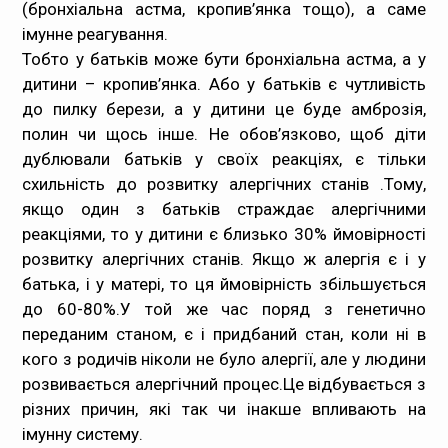
(бронхіальна астма, кропив’янка тощо), а саме
імунне реагування.
Тобто у батьків може бути бронхіальна астма, а у
дитини – кропив’янка. Або у батьків є чутливість
до пилку берези, а у дитини це буде амброзія,
полин чи щось інше. Не обов’язково, щоб діти
дублювали батьків у своїх реакціях, є тільки
схильність до розвитку алергічних станів .Тому,
якщо один з батьків страждає алергічними
реакціями, то у дитини є близько 30% ймовірності
розвитку алергічних станів. Якщо ж алергія є і у
батька, і у матері, то ця ймовірність збільшується
до 60-80%.У той же час поряд з генетично
переданим станом, є і придбаний стан, коли ні в
кого з родичів ніколи не було алергії, але у людини
розвивається алергічний процес.Це відбувається з
різних причин, які так чи інакше впливають на
імунну систему.