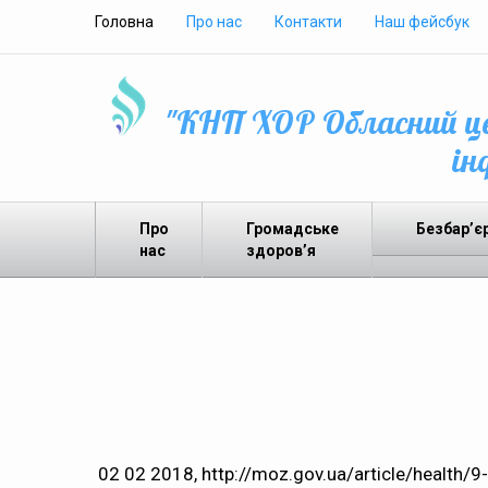
Головна
Про нас
Контакти
Наш фейсбук
"КНП ХОР Обласний це
ін
Про
Громадське
Безбар’є
нас
здоров’я
02 02 2018, http://moz.gov.ua/article/health/9-