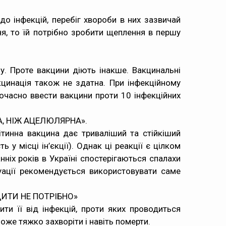
до інфекцій, перебіг хвороби в них зазвичай
ня, то їй потрібно зробити щеплення в першу
у. Проте вакцини діють інакше. Вакцинальні
кцинація також не здатна. При інфекційному
ночасно ввести вакцини проти 10 інфекційних
А, НІЖ АЦЕЛЮЛЯРНА».
тинна вакцина дає триваліший та стійкіший
ь у місці ін’єкції). Однак ці реакції є цілком
нніх років в Україні спостерігаються спалахи
уації рекомендується використовувати саме
ИТИ НЕ ПОТРІБНО»
и її від інфекцій, проти яких проводиться
оже тяжко захворіти і навіть померти.