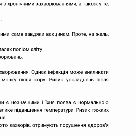
м з хронічними захворюваннями, а також у те,
.
ними саме завдяки вакцинам. Проте, на жаль,
алах поліомієліту.
ворювань.
ахворювання. Однак інфекція може викликати
я мозку після кору. Ризик ускладнень після
они є незначними і їхня поява є нормальною
невелике підвищення температури. Ризик тяжких
ня.
, хто захворів, отримують порушення здоров’я