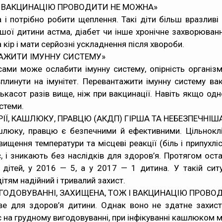
И ВАКЦИНАЦІЮ ПРОВОДИТИ НЕ МОЖНА»
 потрібно робити щеплення. Такі діти більш вразливі 
шої дитини астма, діабет чи інше хронічне захворюван
а кір і мати серйозні ускладнення після хвороби.
АЖИТИ ІМУННУ СИСТЕМУ»
сами може ослабити імунну систему, опірність організм
вплинути на імунітет. Перевантажити імунну систему ва
лькасот разів вище, ніж при вакцинації. Навіть якщо од
стеми.
Ї, КАШЛЮКУ, ПРАВЦЮ (АКДП) ГІРША ТА НЕБЕЗПЕЧНІШ
ашлюку, правцю є безпечними й ефективними. Цільноклі
ищення температури та місцеві реакції (біль і припухліст
, і зникають без наслідків для здоров’я. Протягом оста
ітей, у 2016 — 5, а у 2017 — 1 дитина. У такій сит
ітям надійний і тривалий захист.
ГОДОВУВАННІ, ЗАХИЩЕНА, ТОЖ І ВАКЦИНАЦІЮ ПРОВОД
е для здоров’я дитини. Однак воно не здатне захистит
є на грудному вигодовуванні, при інфікуванні кашлюком м