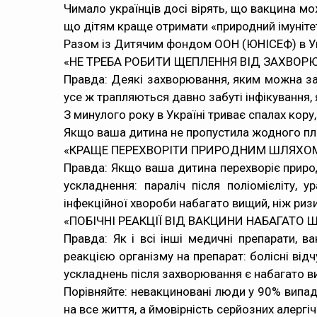
Чимало українців досі вірять, що вакцина мо
що дітям краще отримати «природний імунітет
Разом із Дитячим фондом ООН (ЮНІСЕФ) в Ук
«НЕ ТРЕБА РОБИТИ ЩЕПЛЕННЯ ВІД ЗАХВОРЮ
Правда: Деякі захворювання, яким можна зап
усе ж трапляються давно забуті інфікування, я
З минулого року в Україні триває спалах кору
Якщо ваша дитина не пропустила жодного пла
«КРАЩЕ ПЕРЕХВОРІТИ ПРИРОДНИМ ШЛЯХОМ
Правда: Якщо ваша дитина перехворіє приро
ускладнення: параліч після поліомієліту, 
інфекційної хвороби набагато вищий, ніж ризи
«ПОБІЧНІ РЕАКЦІЇ ВІД ВАКЦИНИ НАБАГАТО 
Правда: Як і всі інші медичні препарати, 
реакцією організму на препарат: болісні відч
ускладнень після захворювання є набагато ви
Порівняйте: невакциновані люди у 90% випадк
на все життя, а ймовірність серйозних алергіч