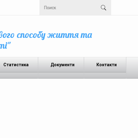
вого способу життя та
ті"
Статистика
Документи
Контакти