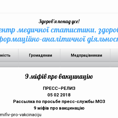
Здоров'я понад усе!
нтр медичної статистики, здоро
формаційно-аналітичної діяльнос
рність
Громадянам
Медпрацівникам
9 міфів про вакцинацію
ПРЕСС–РЕЛИЗ
05 02 2018
Рассылка по просьбе пресс-службы МОЗ
9 міфів про вакцинацію
mifiv-pro-vakcinaciju