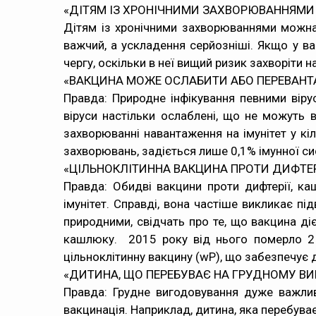
«ДІТЯМ ІЗ ХРОНІЧНИМИ ЗАХВОРЮВАННЯМ
Дітям із хронічними захворюваннями можна і
важчий, а ускладення серйозніші. Якщо у ва
чергу, оскільки в неї вищий ризик захворіти н
«ВАКЦИНА МОЖЕ ОСЛАБИТИ АБО ПЕРЕВАНТ
Правда: Природне інфікування певними віру
віруси настільки ослаблені, що не можуть 
захворюванні навантаження на імунітет у кі
захворювань, задіється лише 0,1% імунної си
«ЦІЛЬНОКЛІТИННА ВАКЦИНА ПРОТИ ДИФТЕРІ
Правда: Обидві вакцини проти дифтерії, к
імунітет. Справді, вона частіше викликає підв
природними, свідчать про те, що вакцина діє
кашлюку. 2015 року від нього померло 2 д
цільноклітинну вакцину (wP), що забезпечує д
«ДИТИНА, ЩО ПЕРЕБУВАЄ НА ГРУДНОМУ ВИ
Правда: Грудне вигодовування дуже важлив
вакцинація. Наприклад, дитина, яка перебува