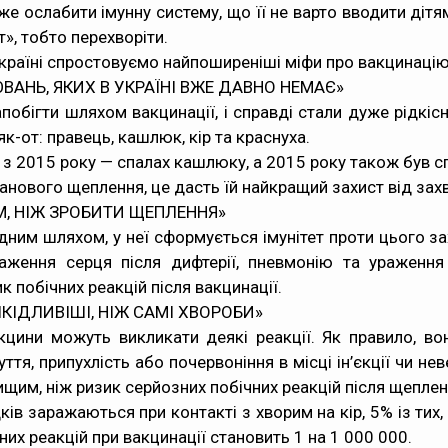
же ослабити імунну систему, що її не варто вводити дітя
», тобто перехворіти.
раїні спростовуємо найпоширеніші міфи про вакцинацію
ВАНЬ, ЯКИХ В УКРАЇНІ ВЖЕ ДАВНО НЕМАЄ»
обігти шляхом вакцинації, і справді стали дуже рідкіс
к-от: правець, кашлюк, кір та краснуха.
, з 2015 року — спалах кашлюку, а 2015 року також був сп
нового щеплення, це дасть їй найкращий захист від зах
, НІЖ ЗРОБИТИ ЩЕПЛЕННЯ»
дним шляхом, у неї сформується імунітет проти цього з
ураження серця після дифтерії, пневмонію та ураженн
к побічних реакцій після вакцинації.
ШКІДЛИВІШІ, НІЖ САМІ ХВОРОБИ»
вакцини можуть викликати деякі реакції. Як правило, в
уття, припухлість або почервоніння в місці ін’єкції чи 
щим, ніж ризик серйозних побічних реакцій після щеплен
ів заражаються при контакті з хворим на кір, 5% із тих
них реакцій при вакцинації становить 1 на 1 000 000.