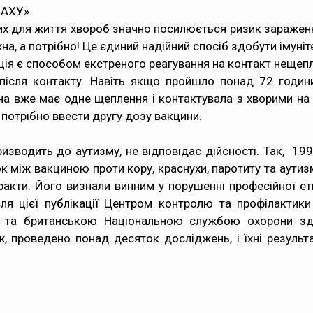
ЛАХУ»
их для життя хвороб значно посилюється ризик зараження
а, а потрібно! Це єдиний надійний спосіб здобути імуніт
ція є способом екстреного реагування на контакт нещепле
після контакту. Навіть якщо пройшло понад 72 години
 вже має одне щеплення і контактувала з хворими на кір
 потрібно ввести другу дозу вакцини.
ризводить до аутизму, не відповідає дійсності. Так, 
к між вакциною проти кору, краснухи, паротиту та аутизм
акти. Його визнали винним у порушенні професійної ет
ісля цієї публікації Центром контролю та профілакти
ії та британською Національною службою охорони здо
, проведено понад десяток досліджень, і їхні результ