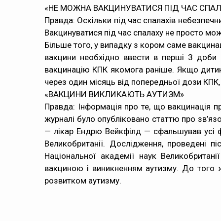
«НЕ МОЖНА ВАКЦИНУВАТИСЯ ПІД ЧАС СПА
Правда: Оскільки під час спалахів небезпечн
Вакцинуватися під час спалаху не просто можн
Більше того, у випадку з кором саме вакцина
вакцини необхідно ввести в перші 3 доби 
вакцинацію КПК якомога раніше. Якщо дитина
через один місяць від попередньої дози КПК,
«ВАКЦИНИ ВИКЛИКАЮТЬ АУТИЗМ»
Правда: Інформація про те, що вакцинація п
журналі було опубліковано статтю про зв’язо
— лікар Ендрю Вейкфілд — сфальшував усі ф
Великобританії. Дослідження, проведені п
Національної академії наук Великобритан
вакциною і виникненням аутизму. До того ж
розвитком аутизму.