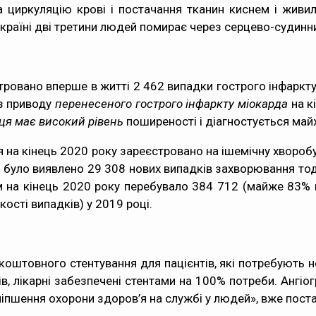
за циркуляцію крові і постачання тканин киснем і жив
 Україні дві третини людей помирає через серцево-судин
ровано вперше в житті 2 462 випадки гострого інфаркту
 з приводу
перенесеного гострого інфаркту міокарда
на к
рця має високий рівень
поширеності і діагностується май
я на кінець 2020 року зареєстровано на ішемічну хворобу
 було виявлено 29 308 нових випадків захворювання тоді 
 на кінець 2020 року перебувало 384 712 (майже 83% ві
ості випадків) у 2019 році.
коштовного стентування для пацієнтів, які потребують 
, лікарні забезпечені стентами на 100% потреби. Ангіог
іпшення охорони здоров’я на службі у людей», вже постав