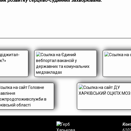
зик розвитку серцево-судинних захворювань.
Конт
6102