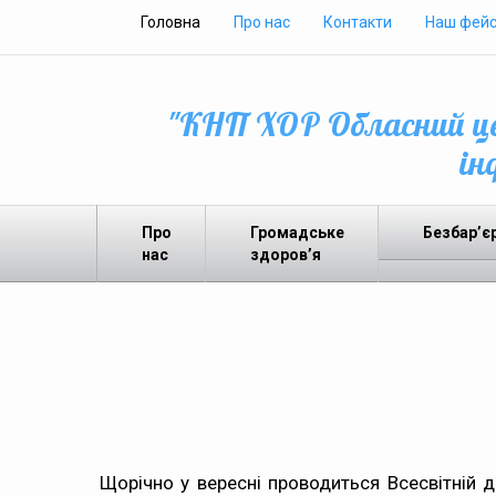
Головна
Про нас
Контакти
Наш фейс
"КНП ХОР Обласний це
ін
Про
Громадське
Безбар’є
нас
здоров’я
Щорічно у вересні проводиться Всесвітній д