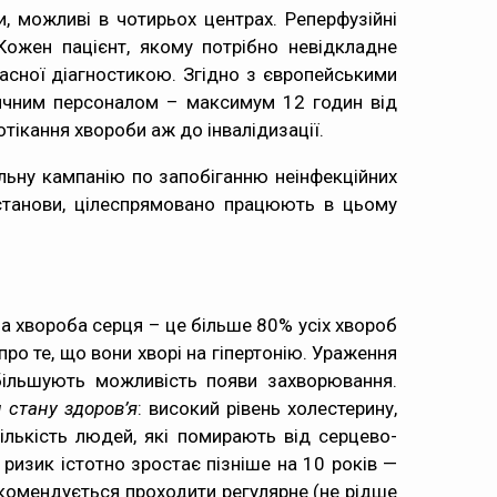
и, можливі в чотирьох центрах. Реперфузійні
Кожен пацієнт, якому потрібно невідкладне
часної діагностикою. Згідно з європейськими
дичним персоналом – максимум 12 годин від
тікання хвороби аж до інвалідизації.
льну кампанію по запобіганню неінфекційних
станови, цілеспрямовано працюють в цьому
а хвороба серця – це більше 80% усіх хвороб
ро те, що вони хворі на гіпертонію. Ураження
збільшують можливість появи захворювання.
 стану здоров’я
: високий рівень холестерину,
кількість людей, які помирають від серцево-
ризик істотно зростає пізніше на 10 років —
рекомендується проходити регулярне (не рідше