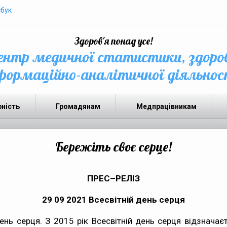
бук
Здоров'я понад усе!
нтр медичної статистики, здоро
формаційно-аналітичної діяльнос
рність
Громадянам
Медпрацівникам
Бережіть своє серце!
ПРЕС–РЕЛІЗ
29 09 2021 Всесвітній день серця
ень серця. З 2015 рік Всесвітній день серця відзнача