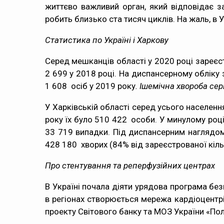
життєво важливий орган, який відповідає 
робить близько ста тисяч циклів. На жаль, в
Статистика по Україні і Харкову
Серед мешканців області у 2020 році зареєст
2 699 у 2018 році. На диспансерному обліку
1 608 осіб у 2019 року
. Ішемічна хвороба се
У Харківській області серед усього населенн
року їх було 510 422 особи. У минулому році
33 719 випадки. Під диспансерним наглядом
428 180 хворих (84% від зареєстрованої кільк
Про стентування та реперфузійних центрах
В Україні почала діяти урядова програма без
в регіонах створюється мережа кардіоцентрів
проекту Світового банку та МОЗ України «Пол