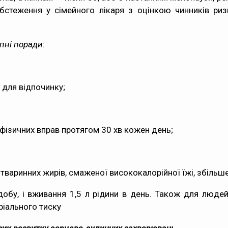
бстеження у сімейного лікаря з оцінкою чинників риз
пні поради
:
с для відпочинку;
 фізичних вправ протягом 30 хв кожен день;
 тваринних жирів, смаженої висококалорійної їжі, збільш
бу, і вживання 1,5 л рідини в день. Також для людей,
ріального тиску