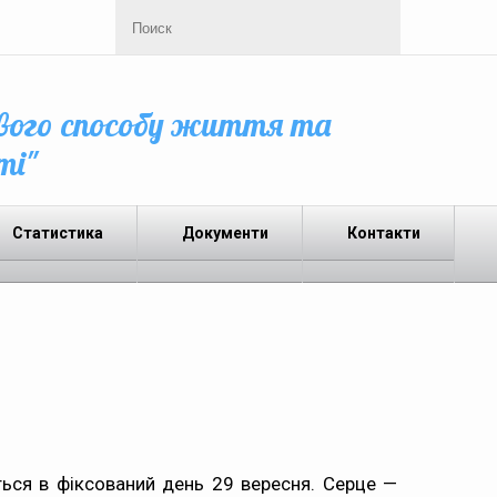
вого способу життя та
ті"
Статистика
Документи
Контакти
ється в фіксований день 29 вересня. Серце —