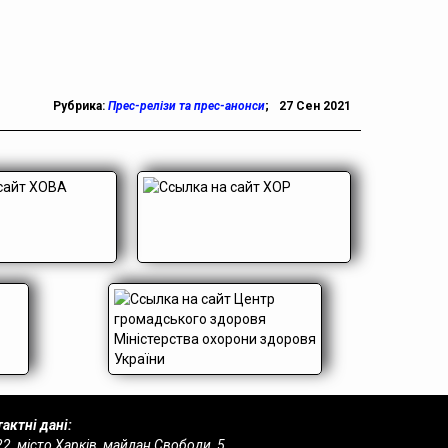
Рубрика:
Прес-релізи та прес-анонси
;
27 Сен 2021
актні дані:
2, місто Харків, майдан Свободи, 5