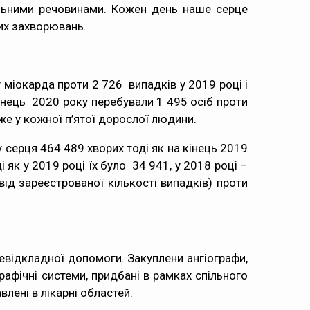
ильними речовинами. Кожен день наше серце
них захворювань.
 міокарда проти 2 726 випадків у 2019 році і
інець 2020 року перебували 1 495 осіб проти
же у кожної п’ятої дорослої людини.
 серця 464 489 хворих тоді як на кінець 2019
як у 2019 році їх було 34 941, у 2018 році –
д зареєстрованої кількості випадків) проти
невідкладної допомоги. Закуплени ангіографи,
рафічні системи, придбані в рамках спільного
лені в лікарні областей.