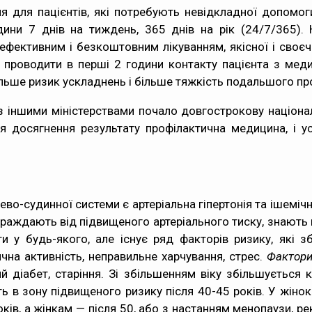
я для пацієнтів, які потребують невідкладної допомог
ини 7 днів на тиждень, 365 днів на рік (24/7/365). 
ефективним і безкоштовним лікуванням, якісної і своє
ні проводити в перші 2 години контакту пацієнта з ме
ільше ризик ускладнень і більше тяжкість подальшого про
 іншими міністерствами почало довгострокову націона
я досягнення результату профілактична медицина, і у
-судинної системи є артеріальна гіпертонія та ішемічн
траждають від підвищеного артеріального тиску, знають п
и у будь-якого, але існує ряд факторів ризику, які 
зична активність, неправильне харчування, стрес.
Фактори
ий діабет, старіння. Зі збільшенням віку збільшується 
 в зону підвищеного ризику після 40-45 років. У жінок 
років, а жінкам — після 50, або з настанням менопаузи, 