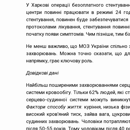
У Харкові операції безоплатного стентуванн
центри повинні працювати в режимі 24 год
стентування, повинен буде забезпечуватися 
протоколами лікування, стентування повин
початку появи симптомів. Чим пізніше, тим б
Не менш важливо, що МОЗ України спільно з
захворювань. Можна точно сказати, що дл
напрямку, грає ключову роль.
Довідкові дані
Найбільш поширеними захворюваннями серцево
системи кровообігу. Тільки 62% людей, які с
серцево-судинної системи можуть виникнут
Фактори способу життя
: куріння, низька фі
високий кров’яний тиск, зайва вага, цукров
судинних захворювань. Чоловіки потрапляють
після 50-55 років. Тому чоловікам після 40 